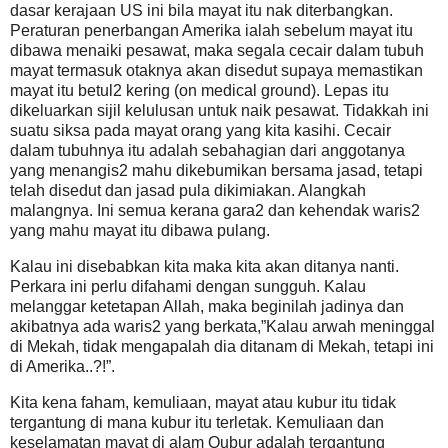
dasar kerajaan US ini bila mayat itu nak diterbangkan.
Peraturan penerbangan Amerika ialah sebelum mayat itu
dibawa menaiki pesawat, maka segala cecair dalam tubuh
mayat termasuk otaknya akan disedut supaya memastikan
mayat itu betul2 kering (on medical ground). Lepas itu
dikeluarkan sijil kelulusan untuk naik pesawat. Tidakkah ini
suatu siksa pada mayat orang yang kita kasihi. Cecair
dalam tubuhnya itu adalah sebahagian dari anggotanya
yang menangis2 mahu dikebumikan bersama jasad, tetapi
telah disedut dan jasad pula dikimiakan. Alangkah
malangnya. Ini semua kerana gara2 dan kehendak waris2
yang mahu mayat itu dibawa pulang.
Kalau ini disebabkan kita maka kita akan ditanya nanti.
Perkara ini perlu difahami dengan sungguh. Kalau
melanggar ketetapan Allah, maka beginilah jadinya dan
akibatnya ada waris2 yang berkata,”Kalau arwah meninggal
di Mekah, tidak mengapalah dia ditanam di Mekah, tetapi ini
di Amerika..?!”.
Kita kena faham, kemuliaan, mayat atau kubur itu tidak
tergantung di mana kubur itu terletak. Kemuliaan dan
keselamatan mayat di alam Qubur adalah tergantung