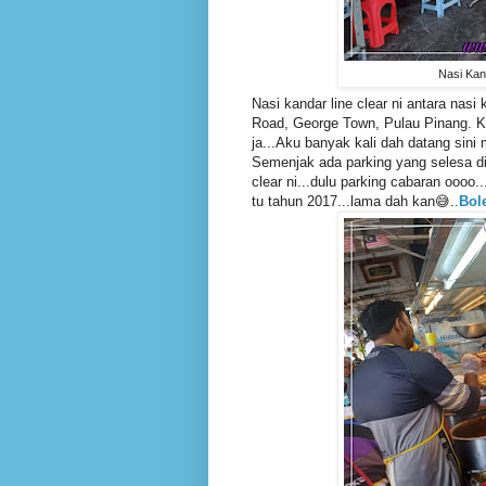
Nasi Kan
Nasi kandar line clear ni antara nasi
Road, George Town, Pulau Pinang. Ked
ja...Aku banyak kali dah datang sini m
Semenjak ada parking yang selesa dibe
clear ni...dulu parking cabaran oooo.
tu tahun 2017...lama dah kan😅..
Bole