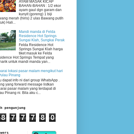
AYAM MASAK KICAP
BAHAN-BAHAN : 1/2 ekor
ayam gaul dgn garam dan
kunyit (goreng) 1 biji
ang merah (hiris) 2 ulas Bawang putih
uk) Hali...
Mandi manda di Felda
Residence Hot Springs
Sungai Klah, Sungkai Perak
Felda Residence Hot
Springs Sungai Klah harga
tiket masuk ke Felda
idence Hot Springs Tempat yang
arik untuk mandi manda yan...
arai lokasi pasar malam mengikut hari
Pulau Pinang
 dapat info ni dari group WhatsApp .
ng yang forward message listkan
arai pasar malam yang terdapat di
au Pinang ni. Bila aku c...
ah pengunjung
8
7
7
7
8
0
owers