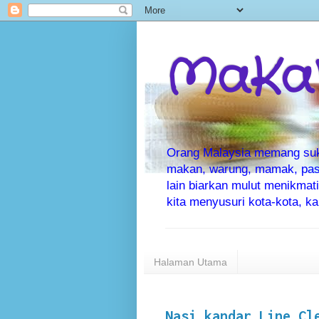
MaKaN
Orang Malaysia memang suka 
makan, warung, mamak, pas
lain biarkan mulut menikma
kita menyusuri kota-kota, 
Halaman Utama
Nasi kandar Line Cl