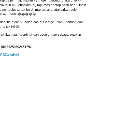
bungkus jer...nak makan kat hotel...petang tu aku check-in
Walaupun aku bungkus jer, tapi masih tetap padu beb...lincin
as pembalut tu tak boleh makan, aku ditakdirkan boleh
un aku bedal😂😂😂😂😂..
r line clear ni, boleh cari di George Town...parking dah
 la sikit😁😁..
sertakan gps koordinat dan google map sebagai rujukan
 100.33250302451792
cLPBZwksHo6