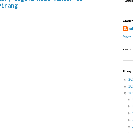
face
Pinang
Abou
ad
View m
cari
Blog
►
20
►
20
▼
20
►
►
►
►
►