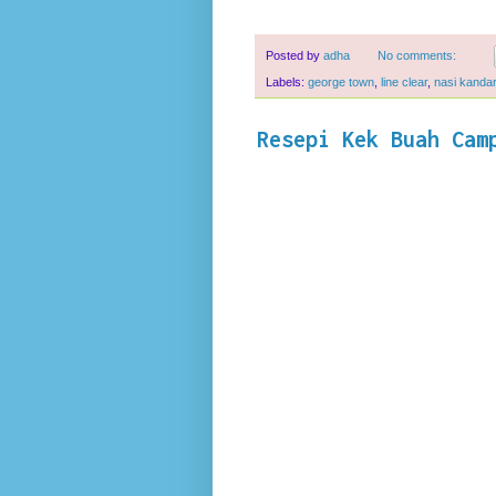
Posted by
adha
No comments:
Labels:
george town
,
line clear
,
nasi kandar
Resepi Kek Buah Cam