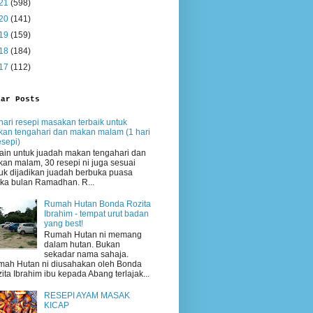
21
(598)
20
(141)
19
(159)
18
(184)
17
(112)
lar Posts
hari resepi masakan terbaik untuk
an tengahari dan makan malam (1 hari
esepi)
ain untuk juadah makan tengahari dan
an malam, 30 resepi ni juga sesuai
uk dijadikan juadah berbuka puasa
ika bulan Ramadhan. R...
Rumah Hutan Bonda Rozita
Ibrahim - tempat urut badan
yang best!
Rumah Hutan ni memang
dalam hutan. Bukan
sekadar nama sahaja.
ah Hutan ni diusahakan oleh Bonda
ita Ibrahim ibu kepada Abang terlajak...
RESEPI AYAM MASAK
KICAP