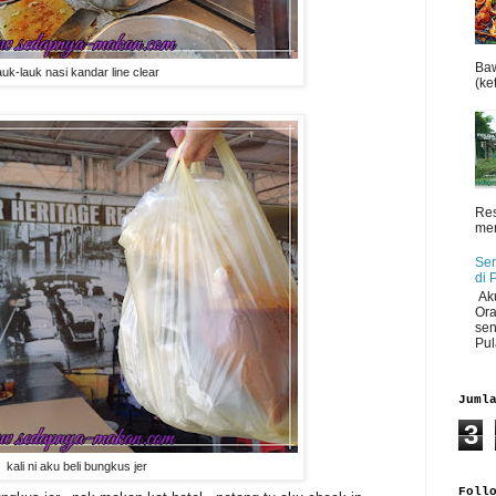
Baw
auk-lauk nasi kandar line clear
(ket
Res
men
Sen
di 
Aku
Ora
sen
Pul
Juml
3
kali ni aku beli bungkus jer
Foll