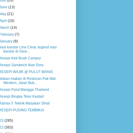
July
(20)
June
(13)
May
(21)
April
(10)
March
(14)
February
(7)
January
(9)
Nasi kandar Line Clear, legend nasi
kandar di Geor...
Resepi Kek Buah Campur
Resepi Sandwich Ikan Dory
RESEPI WAJIK @ PULUT MANIS
Makan-makan di Restoran Pak Mat
Western, Jalan Buk...
Resepi Pulut Mangga Thailand
Resepi Bingka Telur Kastad
Rahsia 5 Teknik Masakan Sihat
RESEPI PUDING TEMBIKAI
23
(285)
22
(363)