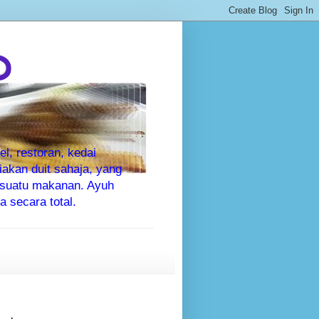
P
l, restoran, kedai
kan duit sahaja, yang
sesuatu makanan. Ayuh
 secara total.