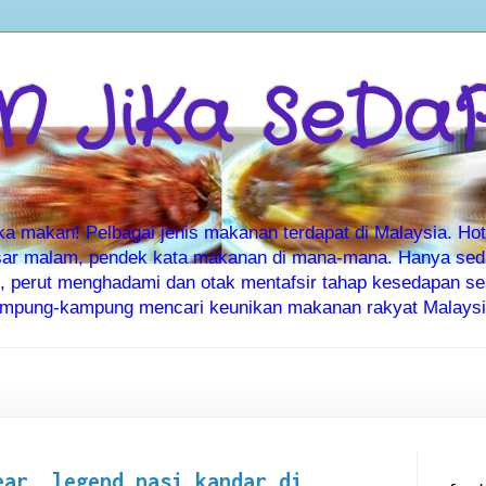
 JiKa SeDa
makan! Pelbagai jenis makanan terdapat di Malaysia. Hote
ar malam, pendek kata makanan di mana-mana. Hanya sedia
ti, perut menghadami dan otak mentafsir tahap kesedapan 
kampung-kampung mencari keunikan makanan rakyat Malaysia
ear, legend nasi kandar di