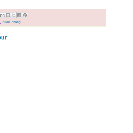
,
Pulau Pinang
pur