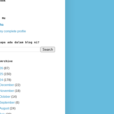
book
t Me
ha
y complete profile
 apa ada dalam blog ni?
 Archive
26
(87)
25
(150)
24
(178)
December
(22)
November
(18)
October
(14)
September
(6)
August
(24)