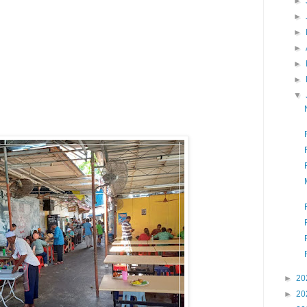
►
►
►
►
►
►
▼
►
20
►
20