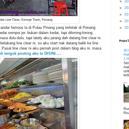
►
20
►
20
►
20
dar Line Clear, George Town, Penang
►
20
 kandar famous la di Pulau Pinang yang terletak di Penang
►
20
ai sempoi jer..bukan dalam kedai, tapi dilorong-lorong
asa dulu-dulu..tapi lately aku jarang dah datang line clear ni.
Popu
lakang line clear ni, so aku start nak datang balik ke line
...Pasal line clear ni aku pernah post dalam blog aku ni..masa
30 
h tengok posting aku tu DISINI.....
mak
1 r
Sel
mak
unt
ket
Rum
Roz