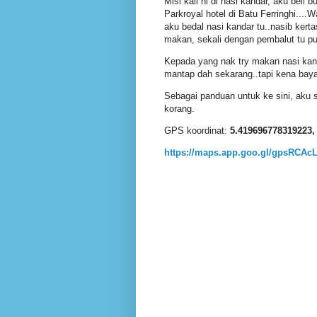
Misi kali ni di nasi kandar, aku beli 
Parkroyal hotel di Batu Ferringhi....
aku bedal nasi kandar tu..nasib kert
makan, sekali dengan pembalut tu p
Kepada yang nak try makan nasi kanda
mantap dah sekarang..tapi kena bayar
Sebagai panduan untuk ke sini, aku 
korang.
GPS koordinat:
5.419696778319223,
https://maps.app.goo.gl/gpsRCA