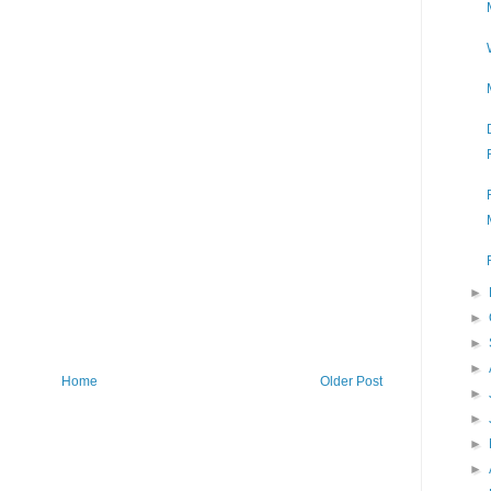
►
►
►
►
Home
Older Post
►
►
►
►