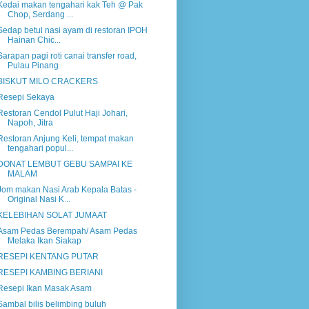
Kedai makan tengahari kak Teh @ Pak
Chop, Serdang ...
Sedap betul nasi ayam di restoran IPOH
Hainan Chic...
Sarapan pagi roti canai transfer road,
Pulau Pinang
BISKUT MILO CRACKERS
Resepi Sekaya
Restoran Cendol Pulut Haji Johari,
Napoh, Jitra
Restoran Anjung Keli, tempat makan
tengahari popul...
DONAT LEMBUT GEBU SAMPAI KE
MALAM
Jom makan Nasi Arab Kepala Batas -
Original Nasi K...
KELEBIHAN SOLAT JUMAAT
Asam Pedas Berempah/ Asam Pedas
Melaka Ikan Siakap
RESEPI KENTANG PUTAR
RESEPI KAMBING BERIANI
Resepi Ikan Masak Asam
Sambal bilis belimbing buluh