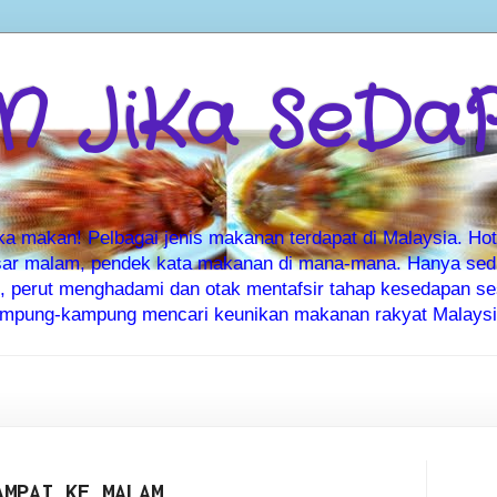
 JiKa SeDa
makan! Pelbagai jenis makanan terdapat di Malaysia. Hote
ar malam, pendek kata makanan di mana-mana. Hanya sedia
ti, perut menghadami dan otak mentafsir tahap kesedapan 
kampung-kampung mencari keunikan makanan rakyat Malaysia
AMPAI KE MALAM