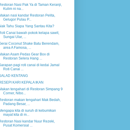
Restoran Nasi Pak Ya di Taman Keranji,
Kulim ni na...
Makan nasi kandar Restoran Pelita,
Gelugor Pulau P...
Nak Tahu Siapa Yang Santau Kita?
Roti Canai bawah pokok kelapa sawit,
Sungai Ular, ...
Gerai Coconut Shake Batu Berendam,
area A Famosa, ...
Makan Asam Pedas Gear Box di
Restoran Selera Hang ...
Sarapan pagi roti canai di kedai Jamal
Roti Canai ...
SALAD KENTANG
RESEPI KARI KEPALA IKAN
Makan tengahari di Restoran Simpang 9
Corner, Nibo...
Restoran makan tengahari Mak Bedah,
Padang Besar, ...
Mengapa kita di suruh di kebumikan
mayat kita di m...
Restoran Nasi kandar Nuur Rezeki,
Pusat Komersial ...