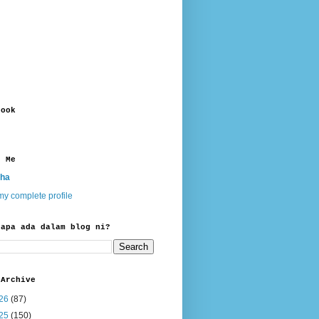
book
t Me
ha
y complete profile
 apa ada dalam blog ni?
 Archive
26
(87)
25
(150)