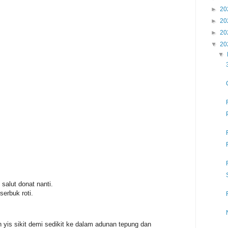
►
20
►
20
►
20
▼
20
▼
 salut donat nanti.
serbuk roti.
is sikit demi sedikit ke dalam adunan tepung dan