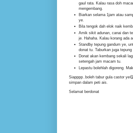
gaul rata. Kalau rasa doh maca
mengembang.
Biarkan selama 1jam atau sam
ye.
Bila tengok dah elok naik kem
Amik sikit adunan, canai dan te
je. Hahaha. Kalau korang ada a
Standby tepung gandum ye, unt
donat tu. Taburkan juga tepung
Donat akan kembang sekali lagi
setengah jam macam tu.
Lepastu bolehlah digoreng. Mak
Siapppp..boleh tabur gula castor ye
simpan dalam peti ais.
Selamat berdonat