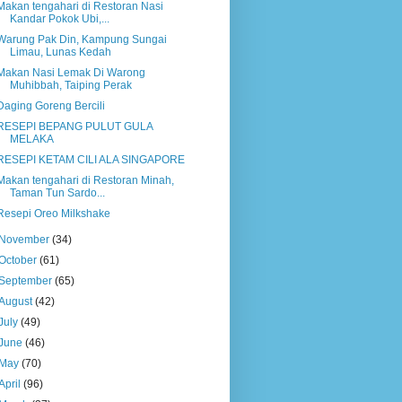
Makan tengahari di Restoran Nasi
Kandar Pokok Ubi,...
Warung Pak Din, Kampung Sungai
Limau, Lunas Kedah
Makan Nasi Lemak Di Warong
Muhibbah, Taiping Perak
Daging Goreng Bercili
RESEPI BEPANG PULUT GULA
MELAKA
RESEPI KETAM CILI ALA SINGAPORE
Makan tengahari di Restoran Minah,
Taman Tun Sardo...
Resepi Oreo Milkshake
November
(34)
October
(61)
September
(65)
August
(42)
July
(49)
June
(46)
May
(70)
April
(96)