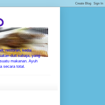
P
l, restoran, kedai
kan duit sahaja, yang
sesuatu makanan. Ayuh
 secara total.