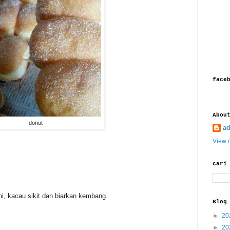
face
Abou
donut
ad
View m
cari
i, kacau sikit dan biarkan kembang.
Blog
►
20
►
20