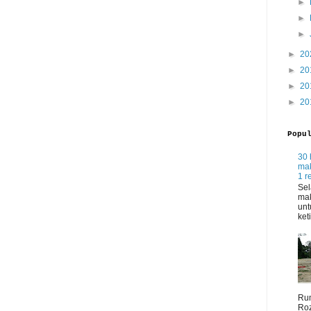
►
►
►
►
20
►
20
►
20
►
20
Popu
30 
mak
1 r
Sel
mak
unt
ket
Rum
Roz