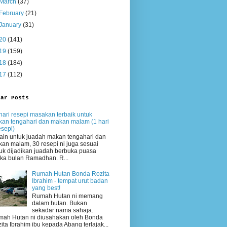
March
(37)
February
(21)
January
(31)
20
(141)
19
(159)
18
(184)
17
(112)
lar Posts
hari resepi masakan terbaik untuk
an tengahari dan makan malam (1 hari
esepi)
ain untuk juadah makan tengahari dan
an malam, 30 resepi ni juga sesuai
uk dijadikan juadah berbuka puasa
ika bulan Ramadhan. R...
Rumah Hutan Bonda Rozita
Ibrahim - tempat urut badan
yang best!
Rumah Hutan ni memang
dalam hutan. Bukan
sekadar nama sahaja.
ah Hutan ni diusahakan oleh Bonda
ita Ibrahim ibu kepada Abang terlajak...