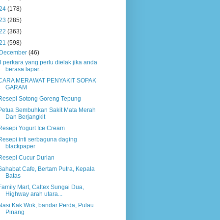
24
(178)
23
(285)
22
(363)
21
(598)
December
(46)
3 perkara yang perlu dielak jika anda
berasa lapar...
CARA MERAWAT PENYAKIT SOPAK
GARAM
Resepi Sotong Goreng Tepung
Petua Sembuhkan Sakit Mata Merah
Dan Berjangkit
Resepi Yogurt Ice Cream
Resepi inti serbaguna daging
blackpaper
Resepi Cucur Durian
Sahabat Cafe, Bertam Putra, Kepala
Batas
Family Mart, Caltex Sungai Dua,
Highway arah utara...
Nasi Kak Wok, bandar Perda, Pulau
Pinang