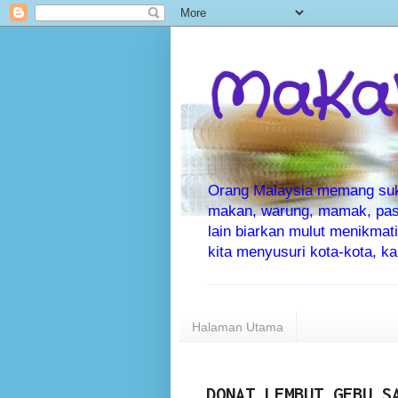
MaKaN
Orang Malaysia memang suka 
makan, warung, mamak, pas
lain biarkan mulut menikma
kita menyusuri kota-kota, 
Halaman Utama
DONAT LEMBUT GEBU S