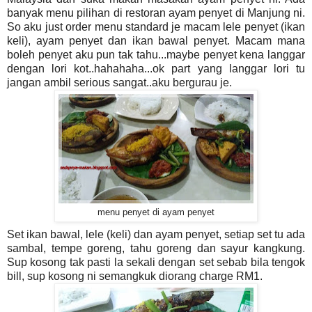
banyak menu pilihan di restoran ayam penyet di Manjung ni.
So aku just order menu standard je macam lele penyet (ikan
keli), ayam penyet dan ikan bawal penyet. Macam mana
boleh penyet aku pun tak tahu...maybe penyet kena langgar
dengan lori kot..hahahaha...ok part yang langgar lori tu
jangan ambil serious sangat..aku bergurau je.
menu penyet di ayam penyet
Set ikan bawal, lele (keli) dan ayam penyet, setiap set tu ada
sambal, tempe goreng, tahu goreng dan sayur kangkung.
Sup kosong tak pasti la sekali dengan set sebab bila tengok
bill, sup kosong ni semangkuk diorang charge RM1.