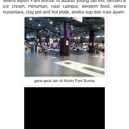
selera Mydin Parit Buntar ni adalah young tau foo, dessert &
ice cream, minuman, nasi campur, western food, selera
nusantara, clay pot and hot plate, aneka sup dan nasi ayam.
gerai-gerai lain di Mydin Parit Buntar