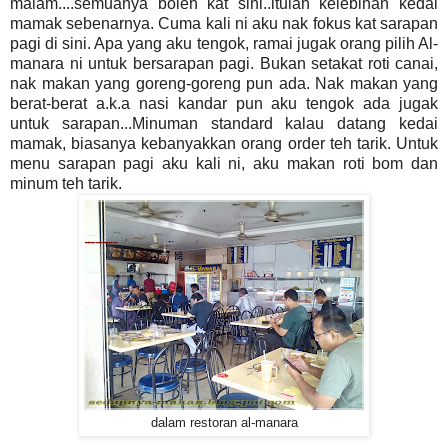
malam....semuanya boleh kat sini..itulah kelebihan kedai
mamak sebenarnya. Cuma kali ni aku nak fokus kat sarapan
pagi di sini. Apa yang aku tengok, ramai jugak orang pilih Al-
manara ni untuk bersarapan pagi. Bukan setakat roti canai,
nak makan yang goreng-goreng pun ada. Nak makan yang
berat-berat a.k.a nasi kandar pun aku tengok ada jugak
untuk sarapan...Minuman standard kalau datang kedai
mamak, biasanya kebanyakkan orang order teh tarik. Untuk
menu sarapan pagi aku kali ni, aku makan roti bom dan
minum teh tarik.
dalam restoran al-manara