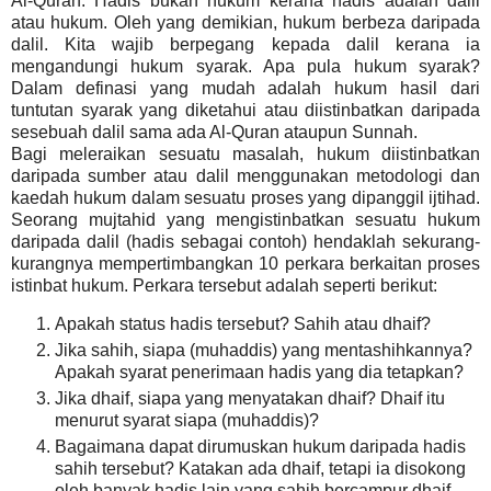
Al-Quran. Hadis bukan hukum kerana hadis adalah dalil
atau hukum. Oleh yang demikian, hukum berbeza daripada
dalil. Kita wajib berpegang kepada dalil kerana ia
mengandungi hukum syarak. Apa pula hukum syarak?
Dalam definasi yang mudah adalah hukum hasil dari
tuntutan syarak yang diketahui atau diistinbatkan daripada
sesebuah dalil sama ada Al-Quran ataupun Sunnah.
Bagi meleraikan sesuatu masalah, hukum diistinbatkan
daripada sumber atau dalil menggunakan metodologi dan
kaedah hukum dalam sesuatu proses yang dipanggil ijtihad.
Seorang mujtahid yang mengistinbatkan sesuatu hukum
daripada dalil (hadis sebagai contoh) hendaklah sekurang-
kurangnya mempertimbangkan 10 perkara berkaitan proses
istinbat hukum. Perkara tersebut adalah seperti berikut:
Apakah status hadis tersebut? Sahih atau dhaif?
Jika sahih, siapa (muhaddis) yang mentashihkannya?
Apakah syarat penerimaan hadis yang dia tetapkan?
Jika dhaif, siapa yang menyatakan dhaif? Dhaif itu
menurut syarat siapa (muhaddis)?
Bagaimana dapat dirumuskan hukum daripada hadis
sahih tersebut? Katakan ada dhaif, tetapi ia disokong
oleh banyak hadis lain yang sahih bercampur dhaif