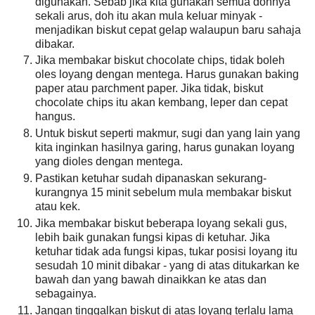
digunakan. Sebab jika kita gunakan semua dohnya
sekali arus, doh itu akan mula keluar minyak -
menjadikan biskut cepat gelap walaupun baru sahaja
dibakar.
Jika membakar biskut chocolate chips, tidak boleh
oles loyang dengan mentega. Harus gunakan baking
paper atau parchment paper. Jika tidak, biskut
chocolate chips itu akan kembang, leper dan cepat
hangus.
Untuk biskut seperti makmur, sugi dan yang lain yang
kita inginkan hasilnya garing, harus gunakan loyang
yang dioles dengan mentega.
Pastikan ketuhar sudah dipanaskan sekurang-
kurangnya 15 minit sebelum mula membakar biskut
atau kek.
Jika membakar biskut beberapa loyang sekali gus,
lebih baik gunakan fungsi kipas di ketuhar. Jika
ketuhar tidak ada fungsi kipas, tukar posisi loyang itu
sesudah 10 minit dibakar - yang di atas ditukarkan ke
bawah dan yang bawah dinaikkan ke atas dan
sebagainya.
Jangan tinggalkan biskut di atas loyang terlalu lama