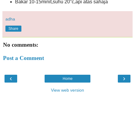
Bakar 10-15minit,suhu 20°c,api atas sahaja
adha
Share
No comments:
Post a Comment
‹
›
Home
View web version