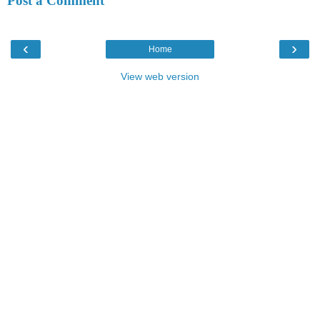
Post a Comment
‹
›
Home
View web version