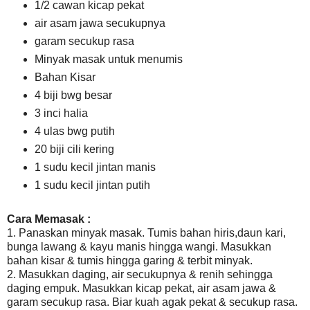
1/2 cawan kicap pekat
air asam jawa secukupnya
garam secukup rasa
Minyak masak untuk menumis
Bahan Kisar
4 biji bwg besar
3 inci halia
4 ulas bwg putih
20 biji cili kering
1 sudu kecil jintan manis
1 sudu kecil jintan putih
Cara Memasak :
1. Panaskan minyak masak. Tumis bahan hiris,daun kari,
bunga lawang & kayu manis hingga wangi. Masukkan
bahan kisar & tumis hingga garing & terbit minyak.
2. Masukkan daging, air secukupnya & renih sehingga
daging empuk. Masukkan kicap pekat, air asam jawa &
garam secukup rasa. Biar kuah agak pekat & secukup rasa.