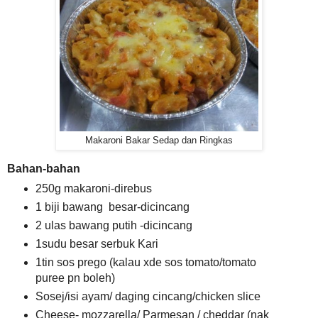
Makaroni Bakar Sedap dan Ringkas
Bahan-bahan
250g makaroni-direbus
1 biji bawang besar-dicincang
2 ulas bawang putih -dicincang
1sudu besar serbuk Kari
1tin sos prego (kalau xde sos tomato/tomato
puree pn boleh)
Sosej/isi ayam/ daging cincang/chicken slice
Cheese- mozzarella/ Parmesan / cheddar (nak