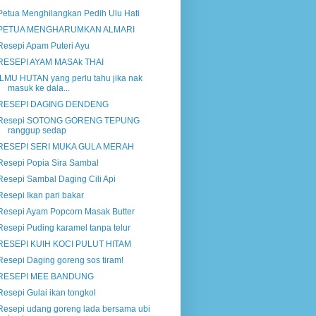
Petua Menghilangkan Pedih Ulu Hati
PETUA MENGHARUMKAN ALMARI
Resepi Apam Puteri Ayu
RESEPI AYAM MASAk THAI
ILMU HUTAN yang perlu tahu jika nak
masuk ke dala...
RESEPI DAGING DENDENG
Resepi SOTONG GORENG TEPUNG
ranggup sedap
RESEPI SERI MUKA GULA MERAH
Resepi Popia Sira Sambal
Resepi Sambal Daging Cili Api
Resepi Ikan pari bakar
Resepi Ayam Popcorn Masak Butter
Resepi Puding karamel tanpa telur
RESEPI KUIH KOCI PULUT HITAM
Resepi Daging goreng sos tiram!
RESEPI MEE BANDUNG
Resepi Gulai ikan tongkol
Resepi udang goreng lada bersama ubi