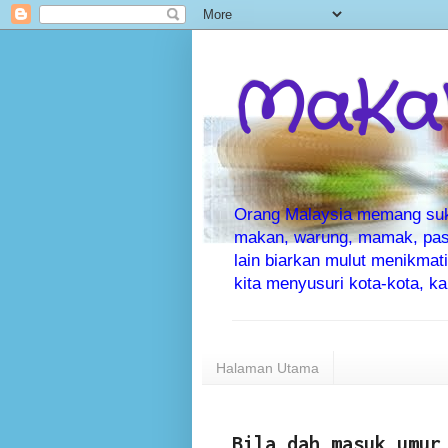
MaKaN
Orang Malaysia memang suka 
makan, warung, mamak, pas
lain biarkan mulut menikma
kita menyusuri kota-kota, 
Halaman Utama
Bila dah masuk umur