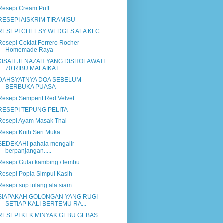
Resepi Cream Puff
RESEPI AISKRIM TIRAMISU
RESEPI CHEESY WEDGES ALA KFC
Resepi Coklat Ferrero Rocher
Homemade Raya
KISAH JENAZAH YANG DISHOLAWATI
70 RIBU MALAIKAT
DAHSYATNYA DOA SEBELUM
BERBUKA PUASA
Resepi Semperit Red Velvet
RESEPI TEPUNG PELITA
Resepi Ayam Masak Thai
Resepi Kuih Seri Muka
SEDEKAH! pahala mengalir
berpanjangan.....
Resepi Gulai kambing / lembu
Resepi Popia Simpul Kasih
Resepi sup tulang ala siam
SIAPAKAH GOLONGAN YANG RUGI
SETIAP KALI BERTEMU RA...
RESEPI KEK MINYAK GEBU GEBAS