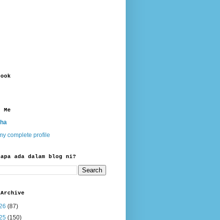
book
t Me
ha
y complete profile
 apa ada dalam blog ni?
 Archive
26
(87)
25
(150)