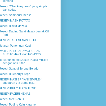
kentang
Resepi "Char kuey teow" yang simple
dan sedap
Resepi Samperit Cheese
RESEPI MASH POTATO
Resepi Biskut Mazola
Resepi Daging Salai Masak Lemak Cili
Padi
RESEPI TART NENAS KEJU
Sejarah Penemuan Kopi
WAJIB TAHU BAHAYA & KESAN
BURUK MAKAN AJINOMOTO
Bersahur Membezakan Puasa Muslim
dengan Ahli Kitab
Resepi Sambal Terung Belado
Resepi Blueberry Crepe
RESEPI NASI BRIYANI SIMPLE (
anggaran 7-8 orang ma...
RESEPI KUEY TEOW TH'NG
RESEPI PAJERI NENAS
Resepi Mee Rebus
Resepi Puding Keju Karamel