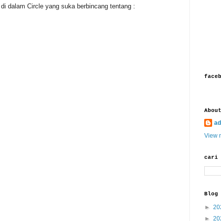
di dalam Circle yang suka berbincang tentang :
face
Abou
ad
View m
cari
Blog
►
20
►
20