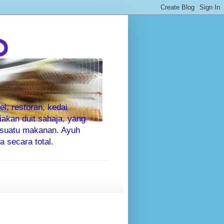
P
l, restoran, kedai
kan duit sahaja, yang
sesuatu makanan. Ayuh
 secara total.