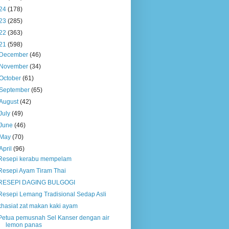
24
(178)
23
(285)
22
(363)
21
(598)
December
(46)
November
(34)
October
(61)
September
(65)
August
(42)
July
(49)
June
(46)
May
(70)
April
(96)
Resepi kerabu mempelam
Resepi Ayam Tiram Thai
RESEPI DAGING BULGOGI
Resepi Lemang Tradisional Sedap Asli
khasiat zat makan kaki ayam
Petua pemusnah Sel Kanser dengan air
lemon panas