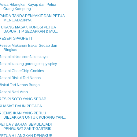
Petua Hilangkan Kayap dari Petua
Orang Kampung.
TANDA-TANDA PENYAKIT DAN PETUA
MENGATASINYA
TUKANG MASAK KONGSI PETUA
DAPUR, TIP SEDAPKAN & MU...
RESEPI SPAGHETTI
Resepi Makaroni Bakar Sedap dan
Ringkas
Resepi biskut cornflakes raya
Resepi kacang goreng crispy spicy
Resepi Choc Chip Cookies
Resepi Biskut Tart Nenas
Biskut Tart Nenas Bunga
Resepi Nasi Arab
RESIPI SOTO YANG SEDAP
KHASIAT DAUN PEGAGA
5 JENIS IKAN YANG PERLU
DIELAKKAN UNTUK KORANG YAN...
PETUA 7 BAHAN SEMULAJADI
PENGUBAT SAKIT GASTRIK
PETUA HILANGKAN DENGKUR