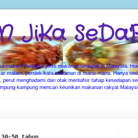
 JiKa SeDa
makan! Pelbagai jenis makanan terdapat di Malaysia. Hote
ar malam, pendek kata makanan di mana-mana. Hanya sedia
ti, perut menghadami dan otak mentafsir tahap kesedapan 
kampung-kampung mencari keunikan makanan rakyat Malaysia
 30-50 tahun.....