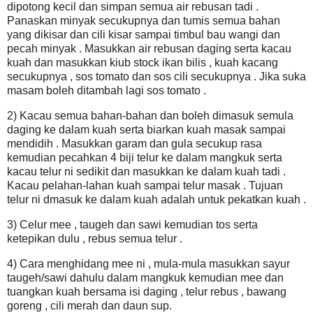
dipotong kecil dan simpan semua air rebusan tadi .
Panaskan minyak secukupnya dan tumis semua bahan
yang dikisar dan cili kisar sampai timbul bau wangi dan
pecah minyak . Masukkan air rebusan daging serta kacau
kuah dan masukkan kiub stock ikan bilis , kuah kacang
secukupnya , sos tomato dan sos cili secukupnya . Jika suka
masam boleh ditambah lagi sos tomato .
2) Kacau semua bahan-bahan dan boleh dimasuk semula
daging ke dalam kuah serta biarkan kuah masak sampai
mendidih . Masukkan garam dan gula secukup rasa
kemudian pecahkan 4 biji telur ke dalam mangkuk serta
kacau telur ni sedikit dan masukkan ke dalam kuah tadi .
Kacau pelahan-lahan kuah sampai telur masak . Tujuan
telur ni dmasuk ke dalam kuah adalah untuk pekatkan kuah .
3) Celur mee , taugeh dan sawi kemudian tos serta
ketepikan dulu , rebus semua telur .
4) Cara menghidang mee ni , mula-mula masukkan sayur
taugeh/sawi dahulu dalam mangkuk kemudian mee dan
tuangkan kuah bersama isi daging , telur rebus , bawang
goreng , cili merah dan daun sup.