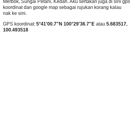
Merbok, Sungai Petani, Kedah. Aku sertakan juga di sini gps
koordinat dan google map sebagai rujukan korang kalau
nak ke sini.
GPS koordinat:
5°41'00.7"N 100°29'36.7"E
atau
5.683517,
100.493518