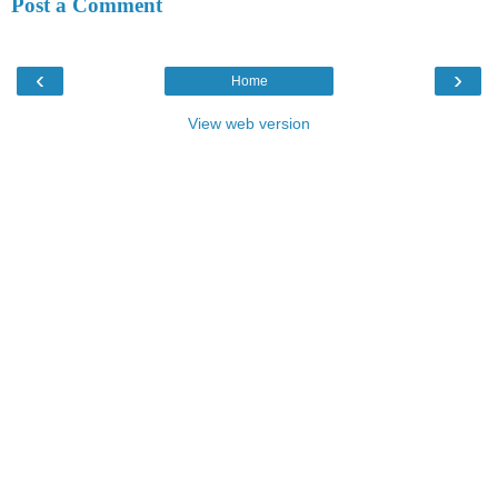
Post a Comment
‹
›
Home
View web version