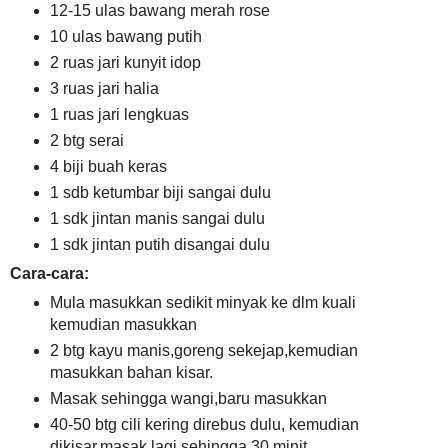
12-15 ulas bawang merah rose
10 ulas bawang putih
2 ruas jari kunyit idop
3 ruas jari halia
1 ruas jari lengkuas
2 btg serai
4 biji buah keras
1 sdb ketumbar biji sangai dulu
1 sdk jintan manis sangai dulu
1 sdk jintan putih disangai dulu
Cara-cara:
Mula masukkan sedikit minyak ke dlm kuali
kemudian masukkan
2 btg kayu manis,goreng sekejap,kemudian
masukkan bahan kisar.
Masak sehingga wangi,baru masukkan
40-50 btg cili kering direbus dulu, kemudian
dikisar,masak lagi sehingga 30 minit,