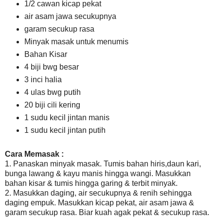
1/2 cawan kicap pekat
air asam jawa secukupnya
garam secukup rasa
Minyak masak untuk menumis
Bahan Kisar
4 biji bwg besar
3 inci halia
4 ulas bwg putih
20 biji cili kering
1 sudu kecil jintan manis
1 sudu kecil jintan putih
Cara Memasak :
1. Panaskan minyak masak. Tumis bahan hiris,daun kari,
bunga lawang & kayu manis hingga wangi. Masukkan
bahan kisar & tumis hingga garing & terbit minyak.
2. Masukkan daging, air secukupnya & renih sehingga
daging empuk. Masukkan kicap pekat, air asam jawa &
garam secukup rasa. Biar kuah agak pekat & secukup rasa.