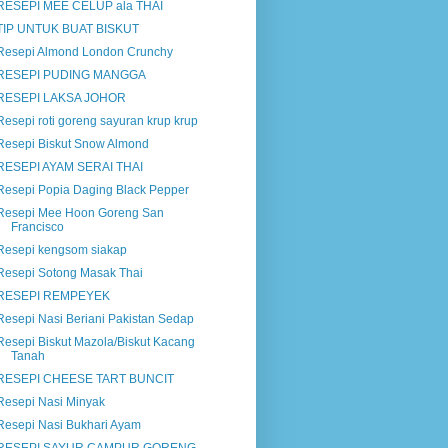
RESEPI MEE CELUP ala THAI
TIP UNTUK BUAT BISKUT
Resepi Almond London Crunchy
RESEPI PUDING MANGGA
RESEPI LAKSA JOHOR
Resepi roti goreng sayuran krup krup
Resepi Biskut Snow Almond
RESEPI AYAM SERAI THAI
Resepi Popia Daging Black Pepper
Resepi Mee Hoon Goreng San
Francisco
Resepi kengsom siakap
Resepi Sotong Masak Thai
RESEPI REMPEYEK
Resepi Nasi Beriani Pakistan Sedap
Resepi Biskut Mazola/Biskut Kacang
Tanah
RESEPI CHEESE TART BUNCIT
Resepi Nasi Minyak
Resepi Nasi Bukhari Ayam