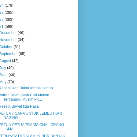
24
(178)
23
(285)
22
(363)
21
(598)
December
(46)
November
(34)
October
(61)
September
(65)
August
(42)
July
(49)
June
(46)
May
(70)
Resepi Ikan Bakar terbaik sedap
Aktiviti Jalan-jalan Cari Makan
Terganggu Musim PK...
Resepi Bawal tiga Rasa
PETUA 7 CARA UNTUK LEMBUTKAN
DAGING
PETUA-PETUA TRADISIONAL ORANG
LAMA
TERNYATA DI DALAM KUBUR BANYAK