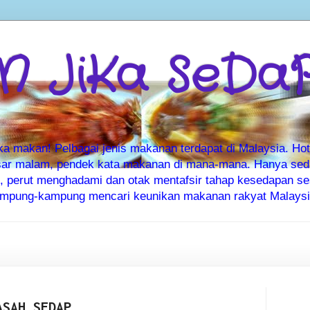
 JiKa SeDa
makan! Pelbagai jenis makanan terdapat di Malaysia. Hote
ar malam, pendek kata makanan di mana-mana. Hanya sedia
ti, perut menghadami dan otak mentafsir tahap kesedapan 
kampung-kampung mencari keunikan makanan rakyat Malaysia
ASAH SEDAP