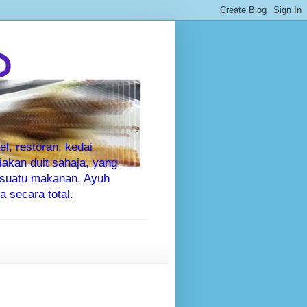
P
l, restoran, kedai
kan duit sahaja, yang
sesuatu makanan. Ayuh
 secara total.