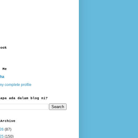
book
t Me
ha
y complete profile
 apa ada dalam blog ni?
 Archive
26
(87)
25
(150)