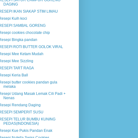
RESEPI SAYUR CAMPUR GORENG
DAGING
RESEPI IKAN SIAKAP STIM LIMAU
Resepi Kuih koci
RESEPI SAMBAL GORENG
Resepi cookies chocolate chip
Resepi Bingka pandan
RESEPI ROTI BUTTER GOLOK VIRAL
Resepi Mee Ketam Mudah
Resepi Mee Sizzling
RESEPI TART RAGA
Resepi Keria Ball
Resepi butter cookies pandan gula
melaka
Resepi Udang Masak Lemak Cili Padi +
Nenas
Resepi Rendang Daging
RESEPI SEMPERIT SUSU
RESEPI TELUR BUMBU KUNING
PEDAS(INDONESIA)
Resepi Kue Pukis Pandan Enak
Resepi Nutella Swiss Cookies