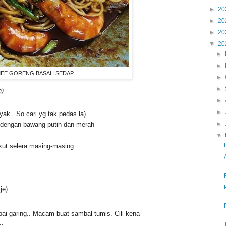
►
20
►
20
►
20
▼
20
►
►
EE GORENG BASAH SEDAP
►
►
n)
►
►
yak.. So cari yg tak pedas la)
►
nd dengan bawang putih dan merah
▼
kut selera masing-masing
je)
pai garing.. Macam buat sambal tumis. Cili kena
..