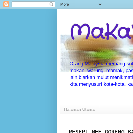
MaKaN
Orang Malaysia memang suka 
makan, warung, mamak, pas
lain biarkan mulut menikma
kita menyusuri kota-kota, 
Halaman Utama
RESEPI MEE GORENG B