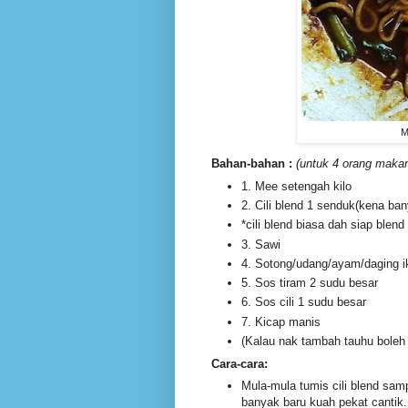
M
Bahan-bahan :
(untuk 4 orang maka
1. Mee setengah kilo
2. Cili blend 1 senduk(kena ban
*cili blend biasa dah siap ble
3. Sawi
4. Sotong/udang/ayam/daging i
5. Sos tiram 2 sudu besar
6. Sos cili 1 sudu besar
7. Kicap manis
(Kalau nak tambah tauhu boleh 
Cara-cara:
Mula-mula tumis cili blend sam
banyak baru kuah pekat cantik.