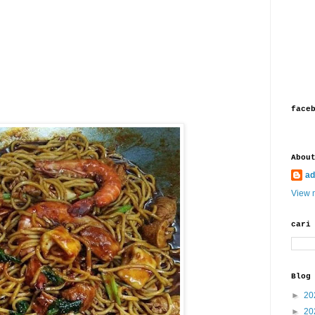
face
Abou
ad
View m
cari
Blog
►
20
►
20