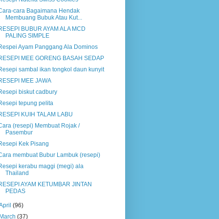
Cara-cara Bagaimana Hendak
Membuang Bubuk Atau Kut...
RESEPI BUBUR AYAM ALA MCD
PALING SIMPLE
Respei Ayam Panggang Ala Dominos
RESEPI MEE GORENG BASAH SEDAP
Resepi sambal ikan tongkol daun kunyit
RESEPI MEE JAWA
Resepi biskut cadbury
Resepi tepung pelita
RESEPI KUIH TALAM LABU
Cara (resepi) Membuat Rojak /
Pasembur
Resepi Kek Pisang
Cara membuat Bubur Lambuk (resepi)
Resepi kerabu maggi (megi) ala
Thailand
RESEPI AYAM KETUMBAR JINTAN
PEDAS
April
(96)
March
(37)