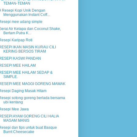
TEMAN-TEMAN
9 Resepi Kopi Unik Dengan
Menggunakan Instant Coff...
Resepi mee udang simple
Gerai Air Kelapa dan Coconut Shake,
Bertam Putra K...
Resepi Karipap Roti
RESEPI IKAN MASIN KURAU CILI
KERING BERSOS TIRAM
RESEPI KASWI PANDAN
RESEPI MEE HAILAM
RESEPI MEE HAILAM SEDAP &
SIMPLE.
RESEPI MEE MAGGI GORENG MAMAK
Resepi Daging Masak Hitam
Resepi sotong goreng berlada bersama
ubi kentang
Resepi Mee Jawa
RESEPI AYAM GORENG CILI HALIA
MASAM MANIS
Resepi dan tips untuk buat Basque
Burnt Cheesecake