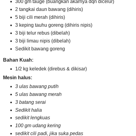
300 gm tauge (buangkan akarnya dqn dicelur)
2 tangkai daun bawang (dihiris)
5 biji cili merah (dihiris)
3 keping tauhu goreng (dihiris nipis)
3 biji telur rebus (dibelah)
3 biji limau nipis (dibelah)
Sedikit bawang goreng
Bahan Kuah:
1/2 kg keledek (direbus & dikisar)
Mesin halus:
3 ulas bawang putih
5 ulas bawang merah
3 batang serai
Sedikit halia
sedikit lengkuas
100 gm udang kering
sedikit cili padi, jika suka pedas