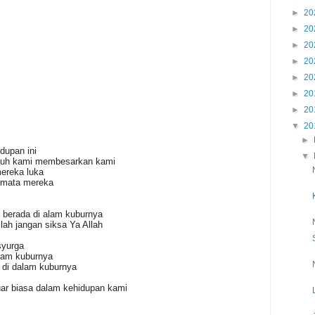
►
20
►
20
►
20
►
20
►
20
►
20
►
20
▼
20
►
dupan ini
▼
suh kami membesarkan kami
ereka luka
a mata mereka
berada di alam kuburnya
h jangan siksa Ya Allah
syurga
lam kuburnya
 di dalam kuburnya
ar biasa dalam kehidupan kami