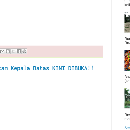
unt
ket
Rum
Roz
tam Kepala Batas KINI DIBUKA!!
Baw
(ket
Res
men
Sen