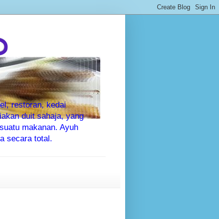
P
l, restoran, kedai
kan duit sahaja, yang
sesuatu makanan. Ayuh
 secara total.