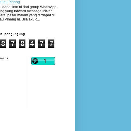
Pulau Pinang
 dapat info ni dari group WhatsApp .
ng yang forward message listkan
arai pasar malam yang terdapat di
au Pinang ni. Bila aku c...
ah pengunjung
8
7
8
4
7
7
owers