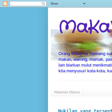
MaKaN
Orang Malaysia memang suka 
makan, warung, mamak, pas
lain biarkan mulut menikma
kita menyusuri kota-kota, 
Halaman Utama
Nukilan yang tersen