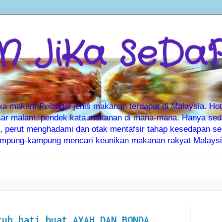
 JiKa SeDa
makan! Pelbagai jenis makanan terdapat di Malaysia. Hote
ar malam, pendek kata makanan di mana-mana. Hanya sedia
ti, perut menghadami dan otak mentafsir tahap kesedapan 
kampung-kampung mencari keunikan makanan rakyat Malaysia
tuh hati buat AYAH DAN BONDA