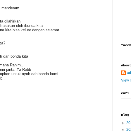
yg menderam
a
a dilahirkan
dirasakan oleh ibunda kita
na kita bisa keluar dengan selamat
pa?
face
h dan bonda kita
 maha Rahim..
Abou
mi pinta..Ya Robb
ad
rapkan untuk ayah dah bonda kami
b..
View m
cari
Blog
►
20
►
20