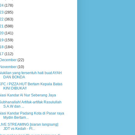
24
(178)
23
(285)
22
(363)
21
(598)
20
(141)
19
(159)
18
(184)
17
(112)
December
(22)
November
(10)
Nukilan yang tersentuh hati buat AYAH
DAN BONDA
KFC / PIZZA HUT Bertam Kepala Batas
KINI DIBUKA!!
Nasi Kandar Al Nur Seberang Jaya
Subhanallah! Artifak-artifak Rasulullah
S.A.W dan ...
Nasi Kandar Padang Kota di Pasar raya
Mydin Bertam...
LIVE STREAMING [siaran langsung]
JDT vs Kedah - FI...