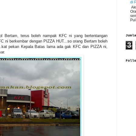
di 
Aku
Ora
sen
Pul
tol Bertam, terus boleh nampak KFC ni yang bertentangan
Juml
 ni berkembar dengan PIZZA HUT...so orang Bertam boleh
3
..kat pekan Kepala Batas lama ada gak KFC dan PIZZA ni,
ar.
Foll