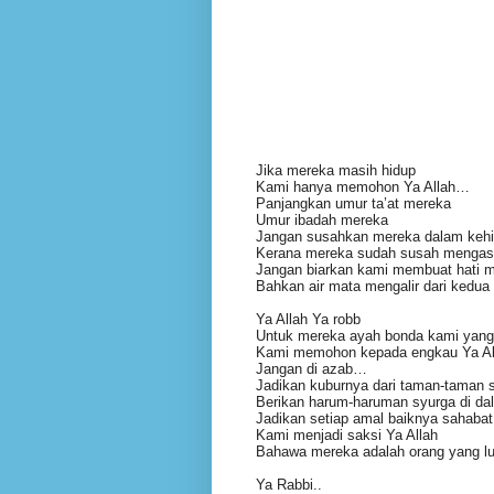
Jika mereka masih hidup
Kami hanya memohon Ya Allah…
Panjangkan umur ta’at mereka
Umur ibadah mereka
Jangan susahkan mereka dalam kehi
Kerana mereka sudah susah menga
Jangan biarkan kami membuat hati m
Bahkan air mata mengalir dari kedu
Ya Allah Ya robb
Untuk mereka ayah bonda kami yang 
Kami memohon kepada engkau Ya Alla
Jangan di azab…
Jadikan kuburnya dari taman-taman 
Berikan harum-haruman syurga di da
Jadikan setiap amal baiknya sahabat
Kami menjadi saksi Ya Allah
Bahawa mereka adalah orang yang lu
Ya Rabbi..