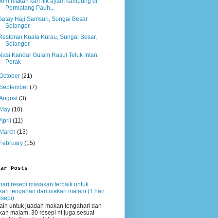
Jom makan kari itik ayam kampung di
Permatang Pauh...
Satay Haji Samsuri, Sungai Besar
Selangor
Restoran Kuala Kurau, Sungai Besar,
Selangor
Nasi Kandar Gulam Rasul Teluk Intan,
Perak
October
(21)
September
(7)
August
(3)
May
(10)
April
(11)
March
(13)
February
(15)
lar Posts
hari resepi masakan terbaik untuk
an tengahari dan makan malam (1 hari
esepi)
ain untuk juadah makan tengahari dan
an malam, 30 resepi ni juga sesuai