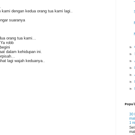
.
 kami dengan kedua orang tua kami lagi..
engar suaranya
.
edua orang tua kami…
.Ya robb
begini
►
at dalam kehidupan ini.
►
terpisah…
ihat lagi wajah keduanya..
►
►
►
►
►
Popu
30 
mak
1 r
Sel
mak