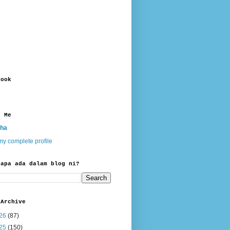
book
t Me
ha
y complete profile
 apa ada dalam blog ni?
 Archive
26
(87)
25
(150)