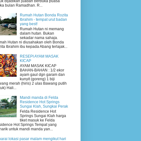
uk dijadikan juadah berbuka puasa
ika bulan Ramadhan. R...
Rumah Hutan Bonda Rozita
Ibrahim - tempat urut badan
yang best!
Rumah Hutan ni memang
dalam hutan. Bukan
sekadar nama sahaja.
ah Hutan ni diusahakan oleh Bonda
ita Ibrahim ibu kepada Abang terlajak...
RESEPI AYAM MASAK
KICAP
AYAM MASAK KICAP
BAHAN-BAHAN : 1/2 ekor
ayam gaul dgn garam dan
kunyit (goreng) 1 biji
ang merah (hiris) 2 ulas Bawang putih
uk) Hali...
Mandi manda di Felda
Residence Hot Springs
Sungai Klah, Sungkai Perak
Felda Residence Hot
Springs Sungai Klah harga
tiket masuk ke Felda
idence Hot Springs Tempat yang
arik untuk mandi manda yan...
arai lokasi pasar malam mengikut hari