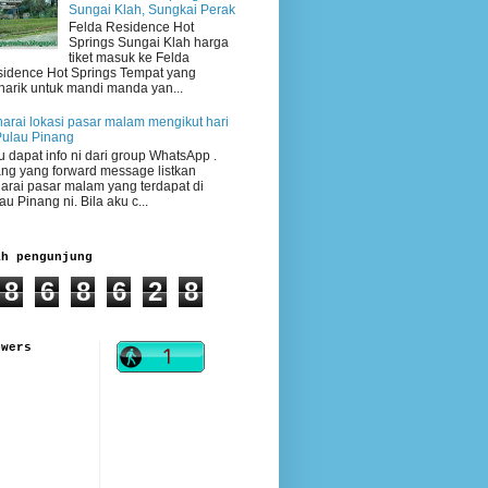
Sungai Klah, Sungkai Perak
Felda Residence Hot
Springs Sungai Klah harga
tiket masuk ke Felda
idence Hot Springs Tempat yang
arik untuk mandi manda yan...
arai lokasi pasar malam mengikut hari
Pulau Pinang
 dapat info ni dari group WhatsApp .
ng yang forward message listkan
arai pasar malam yang terdapat di
au Pinang ni. Bila aku c...
ah pengunjung
8
6
8
6
2
8
owers