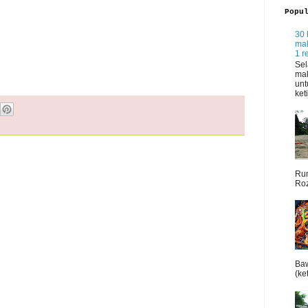
Popu
30 
mak
1 r
Sel
mak
unt
ket
Rum
Roz
Baw
(ket