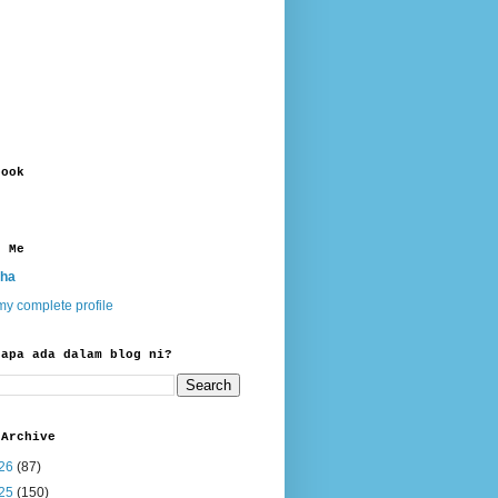
book
t Me
ha
y complete profile
 apa ada dalam blog ni?
 Archive
26
(87)
25
(150)