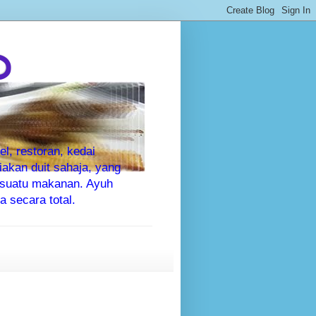
P
l, restoran, kedai
kan duit sahaja, yang
sesuatu makanan. Ayuh
 secara total.