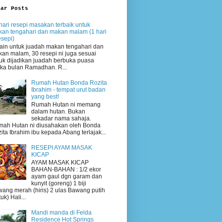
lar Posts
hari resepi masakan terbaik untuk
an tengahari dan makan malam (1 hari
esepi)
ain untuk juadah makan tengahari dan
an malam, 30 resepi ni juga sesuai
uk dijadikan juadah berbuka puasa
ika bulan Ramadhan. R...
Rumah Hutan Bonda Rozita
Ibrahim - tempat urut badan
yang best!
Rumah Hutan ni memang
dalam hutan. Bukan
sekadar nama sahaja.
ah Hutan ni diusahakan oleh Bonda
ita Ibrahim ibu kepada Abang terlajak...
RESEPI AYAM MASAK
KICAP
AYAM MASAK KICAP
BAHAN-BAHAN : 1/2 ekor
ayam gaul dgn garam dan
kunyit (goreng) 1 biji
ang merah (hiris) 2 ulas Bawang putih
uk) Hali...
Mandi manda di Felda
Residence Hot Springs