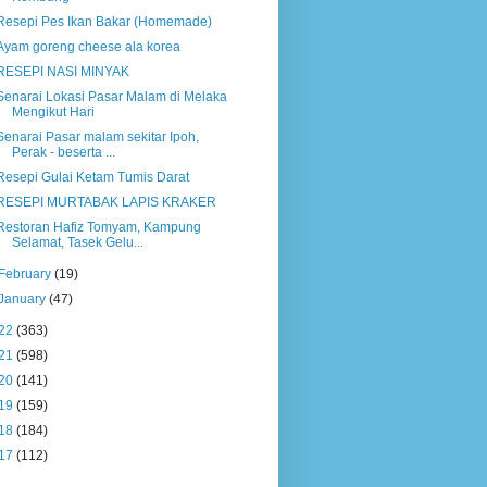
Resepi Pes Ikan Bakar (Homemade)
Ayam goreng cheese ala korea
RESEPI NASI MINYAK
Senarai Lokasi Pasar Malam di Melaka
Mengikut Hari
Senarai Pasar malam sekitar Ipoh,
Perak - beserta ...
Resepi Gulai Ketam Tumis Darat
RESEPI MURTABAK LAPIS KRAKER
Restoran Hafiz Tomyam, Kampung
Selamat, Tasek Gelu...
February
(19)
January
(47)
22
(363)
21
(598)
20
(141)
19
(159)
18
(184)
17
(112)