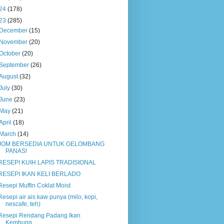
24
(178)
23
(285)
December
(15)
November
(20)
October
(20)
September
(26)
August
(32)
July
(30)
June
(23)
May
(21)
April
(18)
March
(14)
JOM BERSEDIA UNTUK GELOMBANG
PANAS!
RESEPI KUIH LAPIS TRADISIONAL
RESEPI IKAN KELI BERLADO
Resepi Muffin Coklat Moist
Resepi air ais kaw punya (milo, kopi,
nescafe, teh)
Resepi Rendang Padang Ikan
Kembung