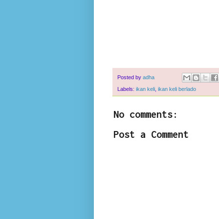
Posted by
adha
Labels:
ikan keli
,
ikan keli berlado
No comments:
Post a Comment