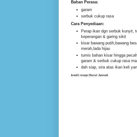
Bahan Perasa:
garam
serbuk cukup rasa
Cara Penyediaan:
Perap ikan dgn serbuk kunyit,
keperangan & garing sikit
kisar bawang putih,bawang besa
merah,lada hijau
tumis bahan kisar hingga pecah
garam & serbuk cukup rasa mas
dah siap, sira atas ikan keli ya
kredit resepi:Nurul Jannah