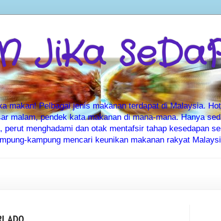
 JiKa SeDa
makan! Pelbagai jenis makanan terdapat di Malaysia. Hote
ar malam, pendek kata makanan di mana-mana. Hanya sedia
ti, perut menghadami dan otak mentafsir tahap kesedapan 
kampung-kampung mencari keunikan makanan rakyat Malaysia
RLADO