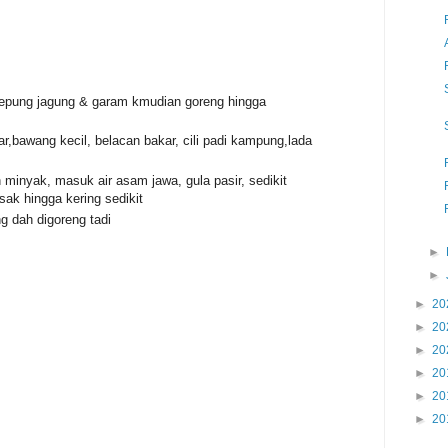
 tepung jagung & garam kmudian goreng hingga
r,bawang kecil, belacan bakar, cili padi kampung,lada
 minyak, masuk air asam jawa, gula pasir, sedikit
ak hingga kering sedikit
ng dah digoreng tadi
►
►
►
20
►
20
►
20
►
20
►
20
►
20