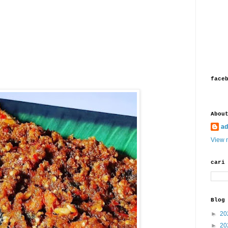
face
Abou
ad
View m
cari
Blog
►
20
►
20