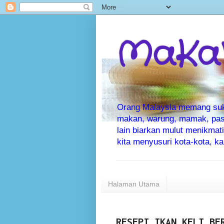
MaKaN
Orang Malaysia memang suka 
makan, warung, mamak, pas
lain biarkan mulut menikma
kita menyusuri kota-kota, 
Halaman Utama
RESEPI IKAN KELI BE