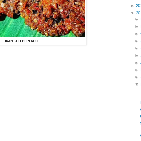
►
20
▼
20
►
►
►
►
IKAN KELI BERLADO
►
►
►
►
►
▼