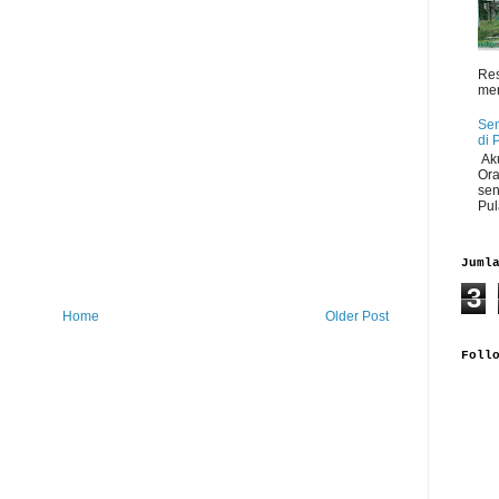
Res
men
Sen
di 
Aku
Ora
sen
Pul
Juml
3
Home
Older Post
Foll