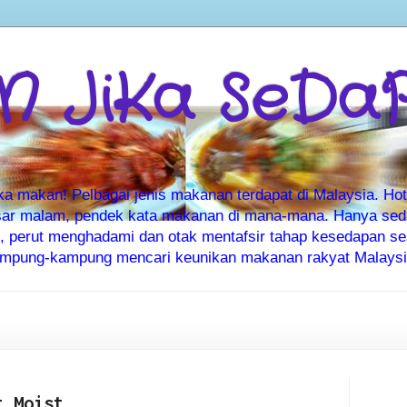
 JiKa SeDa
makan! Pelbagai jenis makanan terdapat di Malaysia. Hote
ar malam, pendek kata makanan di mana-mana. Hanya sedia
ti, perut menghadami dan otak mentafsir tahap kesedapan 
kampung-kampung mencari keunikan makanan rakyat Malaysia
t Moist