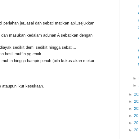
perlahan jer..asal dah sebati matikan api..sejukkan
 dan masukan kedalam adunan A sebatikan dengan
ayak sedikit demi sedikit hingga sebati...
n hasil muffin yg enak..
muffin hingga hampir penuh (bila kukus akan mekar
►
►
e ataupun ikut kesukaan.
►
20
►
20
►
20
►
20
►
20
►
20