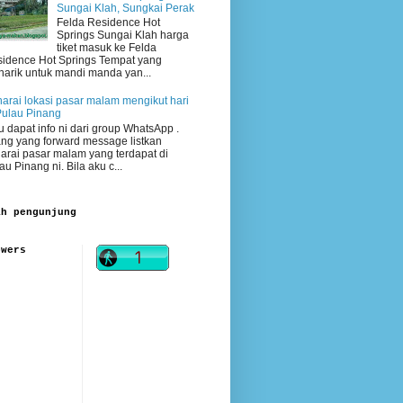
Sungai Klah, Sungkai Perak
Felda Residence Hot
Springs Sungai Klah harga
tiket masuk ke Felda
idence Hot Springs Tempat yang
arik untuk mandi manda yan...
arai lokasi pasar malam mengikut hari
Pulau Pinang
 dapat info ni dari group WhatsApp .
ng yang forward message listkan
arai pasar malam yang terdapat di
au Pinang ni. Bila aku c...
ah pengunjung
owers