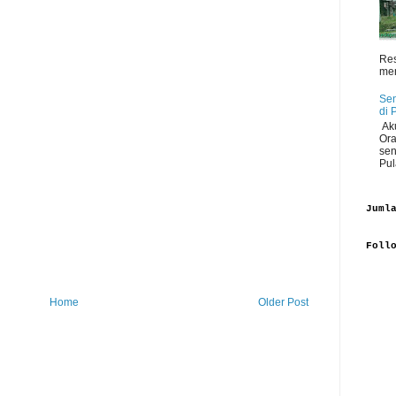
Res
men
Sen
di 
Aku
Ora
sen
Pul
Juml
Foll
Home
Older Post