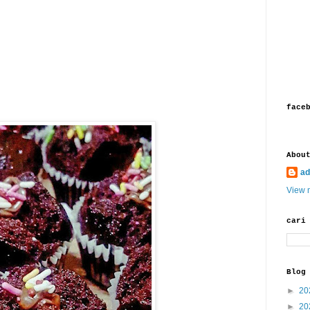
face
Abou
ad
View m
cari
Blog
►
20
►
20