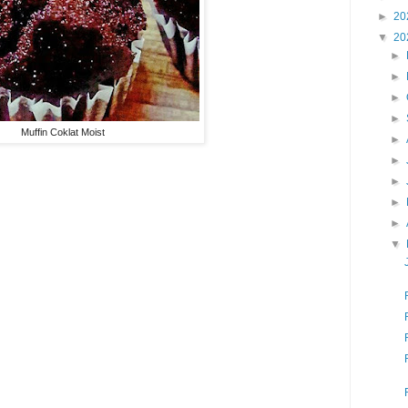
►
20
▼
20
►
►
►
►
Muffin Coklat Moist
►
►
►
►
►
▼