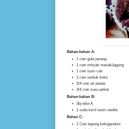
Bahan-bahan A:
1 cwn gula perang
1 cwn minyak masak/jagung
1 cwn susu cair
1 cwn serbuk koko
3/4 cwn air panas
3/4 cwn susu pekat
Bahan-bahan B:
3bj telor A
1 sudu kecil esen vanilla
Bahan C:
2 Cwn tepung kek/gandum