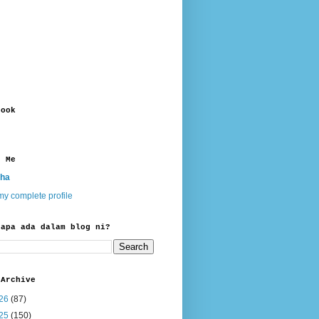
book
t Me
ha
y complete profile
 apa ada dalam blog ni?
 Archive
26
(87)
25
(150)