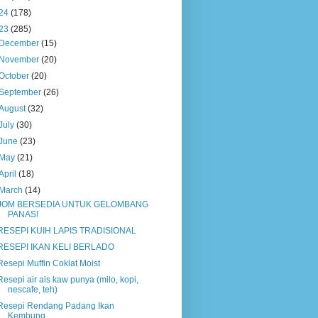
24
(178)
23
(285)
December
(15)
November
(20)
October
(20)
September
(26)
August
(32)
July
(30)
June
(23)
May
(21)
April
(18)
March
(14)
JOM BERSEDIA UNTUK GELOMBANG
PANAS!
RESEPI KUIH LAPIS TRADISIONAL
RESEPI IKAN KELI BERLADO
Resepi Muffin Coklat Moist
Resepi air ais kaw punya (milo, kopi,
nescafe, teh)
Resepi Rendang Padang Ikan
Kembung