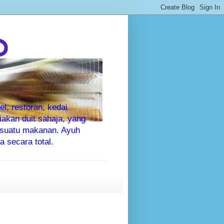
P
l, restoran, kedai
kan duit sahaja, yang
sesuatu makanan. Ayuh
 secara total.