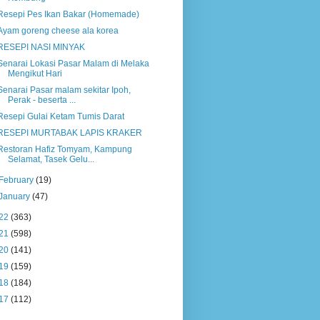
Resepi Pes Ikan Bakar (Homemade)
Ayam goreng cheese ala korea
RESEPI NASI MINYAK
Senarai Lokasi Pasar Malam di Melaka
Mengikut Hari
Senarai Pasar malam sekitar Ipoh,
Perak - beserta ...
Resepi Gulai Ketam Tumis Darat
RESEPI MURTABAK LAPIS KRAKER
Restoran Hafiz Tomyam, Kampung
Selamat, Tasek Gelu...
February
(19)
January
(47)
22
(363)
21
(598)
20
(141)
19
(159)
18
(184)
17
(112)