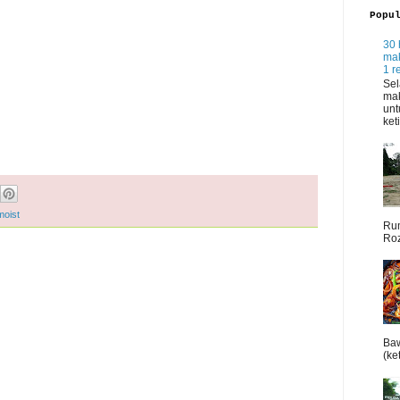
Popu
30 
mak
1 r
Sel
mak
unt
ket
moist
Rum
Roz
Baw
(ket