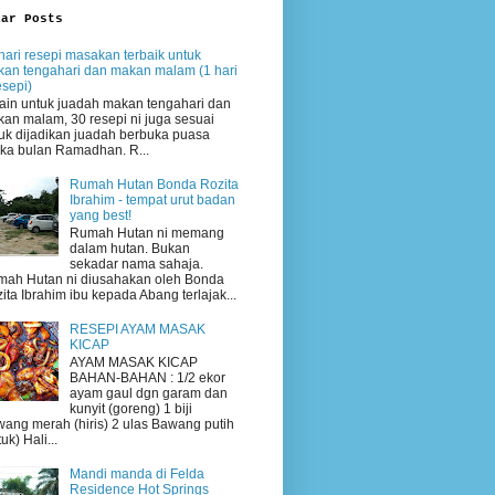
lar Posts
hari resepi masakan terbaik untuk
an tengahari dan makan malam (1 hari
esepi)
ain untuk juadah makan tengahari dan
an malam, 30 resepi ni juga sesuai
uk dijadikan juadah berbuka puasa
ika bulan Ramadhan. R...
Rumah Hutan Bonda Rozita
Ibrahim - tempat urut badan
yang best!
Rumah Hutan ni memang
dalam hutan. Bukan
sekadar nama sahaja.
ah Hutan ni diusahakan oleh Bonda
ita Ibrahim ibu kepada Abang terlajak...
RESEPI AYAM MASAK
KICAP
AYAM MASAK KICAP
BAHAN-BAHAN : 1/2 ekor
ayam gaul dgn garam dan
kunyit (goreng) 1 biji
ang merah (hiris) 2 ulas Bawang putih
uk) Hali...
Mandi manda di Felda
Residence Hot Springs