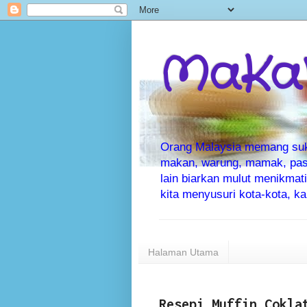
MaKaN
Orang Malaysia memang suka 
makan, warung, mamak, pas
lain biarkan mulut menikma
kita menyusuri kota-kota, 
Halaman Utama
Resepi Muffin Cokla