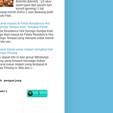
BAHAN-BAHAN : 1/2 ekor
ayam gaul dgn garam dan
kunyit (goreng) 1 biji
ang merah (hiris) 2 ulas Bawang putih
uk) Hali...
andi manda di Felda Residence Hot
prings Sungai Klah, Sungkai Perak
da Residence Hot Springs Sungai Klah
ga tiket masuk ke Felda Residence Hot
ings Tempat yang menarik untuk mandi
da yan...
arai lokasi pasar malam mengikut hari
Pulau Pinang
 dapat info ni dari group WhatsApp .
ng yang forward message listkan
arai pasar malam yang terdapat di
au Pinang ni. Bila aku c...
ah pengunjung
owers