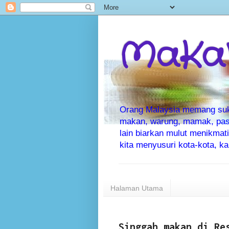
MaKaN
Orang Malaysia memang suka 
makan, warung, mamak, pas
lain biarkan mulut menikma
kita menyusuri kota-kota, 
Halaman Utama
Singgah makan di Re