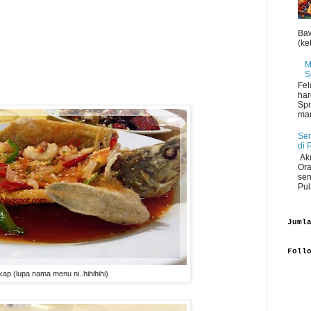
Baw
(ket
M
S
Fel
har
Spr
man
Sen
di 
Aku
Ora
sen
Pul
Juml
Foll
kap (lupa nama menu ni..hihihihi)