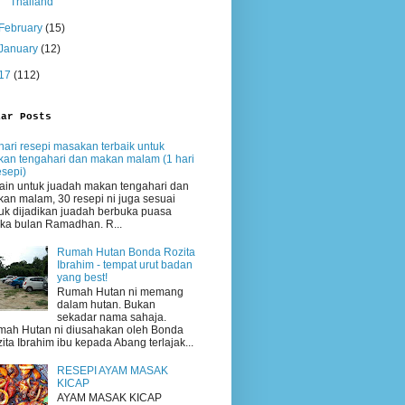
Thailand
February
(15)
January
(12)
17
(112)
lar Posts
hari resepi masakan terbaik untuk
an tengahari dan makan malam (1 hari
esepi)
ain untuk juadah makan tengahari dan
an malam, 30 resepi ni juga sesuai
uk dijadikan juadah berbuka puasa
ika bulan Ramadhan. R...
Rumah Hutan Bonda Rozita
Ibrahim - tempat urut badan
yang best!
Rumah Hutan ni memang
dalam hutan. Bukan
sekadar nama sahaja.
ah Hutan ni diusahakan oleh Bonda
ita Ibrahim ibu kepada Abang terlajak...
RESEPI AYAM MASAK
KICAP
AYAM MASAK KICAP