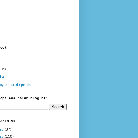
book
t Me
ha
y complete profile
 apa ada dalam blog ni?
 Archive
26
(87)
25
(150)