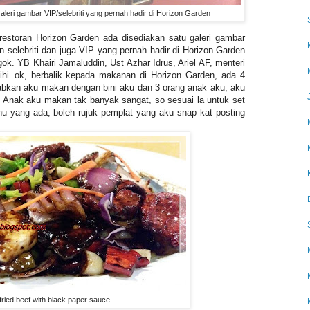
aleri gambar VIP/selebriti yang pernah hadir di Horizon Garden
t restoran Horizon Garden ada disediakan satu galeri gambar
selebriti dan juga VIP yang pernah hadir di Horizon Garden
ok. YB Khairi Jamaluddin, Ust Azhar Idrus, Ariel AF, menteri
ihihi..ok, berbalik kepada makanan di Horizon Garden, ada 4
abkan aku makan dengan bini aku dan 3 orang anak aku, aku
. Anak aku makan tak banyak sangat, so sesuai la untuk set
enu yang ada, boleh rujuk pemplat yang aku snap kat posting
 fried beef with black paper sauce