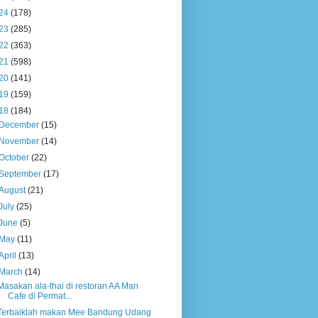
24
(178)
23
(285)
22
(363)
21
(598)
20
(141)
19
(159)
18
(184)
December
(15)
November
(14)
October
(22)
September
(17)
August
(21)
July
(25)
June
(5)
May
(11)
April
(13)
March
(14)
Masakan ala-thai di restoran AA Man
Cafe di Permat...
Terbaiklah makan Mee Bandung Udang