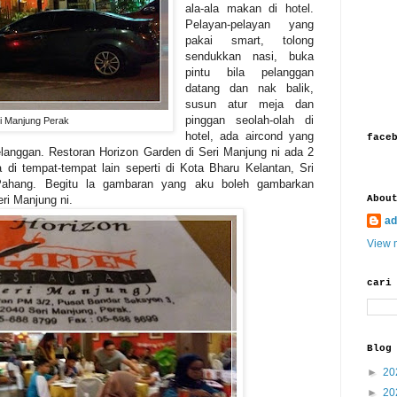
ala-ala makan di hotel.
Pelayan-pelayan yang
pakai smart, tolong
sendukkan nasi, buka
pintu bila pelanggan
datang dan nak balik,
susun atur meja dan
pinggan seolah-olah di
i Manjung Perak
hotel, ada aircond yang
face
anggan. Restoran Horizon Garden di Seri Manjung ni ada 2
a di tempat-tempat lain seperti di Kota Bharu Kelantan, Sri
Pahang. Begitu la gambaran yang aku boleh gambarkan
ri Manjung ni.
Abou
ad
View m
cari
Blog
►
20
►
20