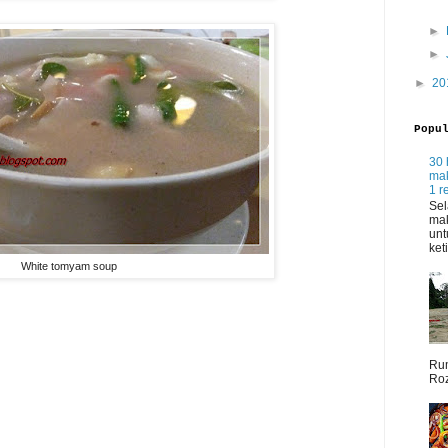
►
►
►
20
Popu
30 
mak
1 r
Sel
mak
unt
ket
White tomyam soup
Rum
Roz