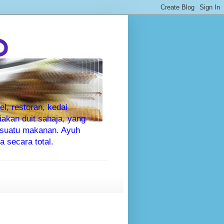
P
l, restoran, kedai
kan duit sahaja, yang
sesuatu makanan. Ayuh
 secara total.