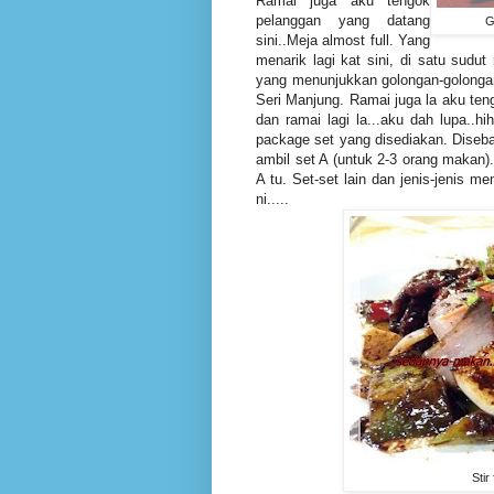
Ramai juga aku tengok
pelanggan yang datang
G
sini..Meja almost full. Yang
menarik lagi kat sini, di satu sudu
yang menunjukkan golongan-golongan 
Seri Manjung. Ramai juga la aku teng
dan ramai lagi la...aku dah lupa..h
package set yang disediakan. Diseb
ambil set A (untuk 2-3 orang makan)
A tu. Set-set lain dan jenis-jenis m
ni.....
Stir