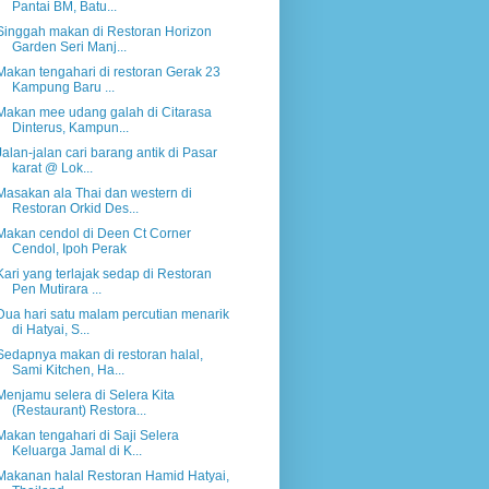
Pantai BM, Batu...
Singgah makan di Restoran Horizon
Garden Seri Manj...
Makan tengahari di restoran Gerak 23
Kampung Baru ...
Makan mee udang galah di Citarasa
Dinterus, Kampun...
Jalan-jalan cari barang antik di Pasar
karat @ Lok...
Masakan ala Thai dan western di
Restoran Orkid Des...
Makan cendol di Deen Ct Corner
Cendol, Ipoh Perak
Kari yang terlajak sedap di Restoran
Pen Mutirara ...
Dua hari satu malam percutian menarik
di Hatyai, S...
Sedapnya makan di restoran halal,
Sami Kitchen, Ha...
Menjamu selera di Selera Kita
(Restaurant) Restora...
Makan tengahari di Saji Selera
Keluarga Jamal di K...
Makanan halal Restoran Hamid Hatyai,