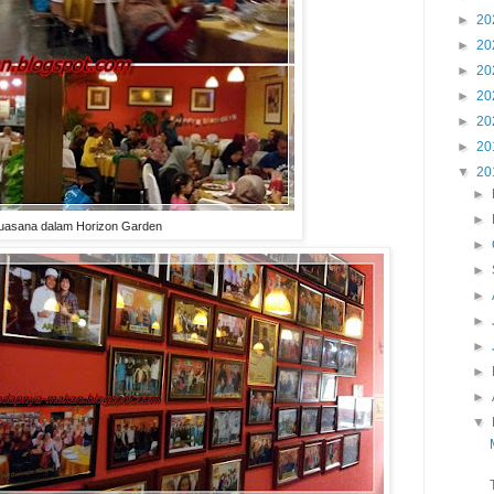
►
20
►
20
►
20
►
20
►
20
►
20
▼
20
►
►
uasana dalam Horizon Garden
►
►
►
►
►
►
►
▼