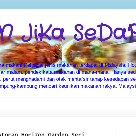
 JiKa SeDa
makan! Pelbagai jenis makanan terdapat di Malaysia. Hote
ar malam, pendek kata makanan di mana-mana. Hanya sedia
ti, perut menghadami dan otak mentafsir tahap kesedapan 
kampung-kampung mencari keunikan makanan rakyat Malaysia
storan Horizon Garden Seri