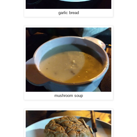
garlic bread
mushroom soup