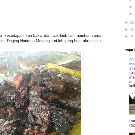
►
►
►
20
►
20
n kesedapan ikan bakar dan lauk-lauk lain maintain sama.
►
20
s. Daging Harimau Menangis ni lah yang buat aku selalu
Popu
30 
mak
1 r
Sel
mak
unt
ket
Rum
Roz