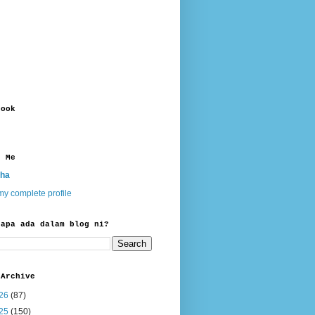
book
t Me
ha
y complete profile
 apa ada dalam blog ni?
 Archive
26
(87)
25
(150)