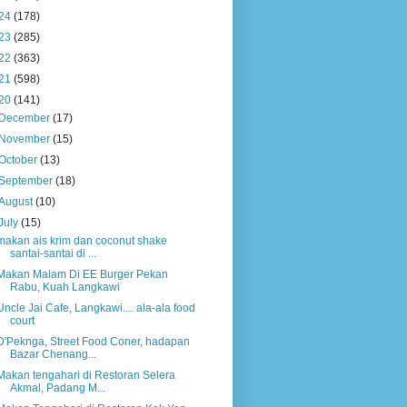
24
(178)
23
(285)
22
(363)
21
(598)
20
(141)
December
(17)
November
(15)
October
(13)
September
(18)
August
(10)
July
(15)
makan ais krim dan coconut shake
santai-santai di ...
Makan Malam Di EE Burger Pekan
Rabu, Kuah Langkawi
Uncle Jai Cafe, Langkawi.... ala-ala food
court
D'Peknga, Street Food Coner, hadapan
Bazar Chenang...
Makan tengahari di Restoran Selera
Akmal, Padang M...