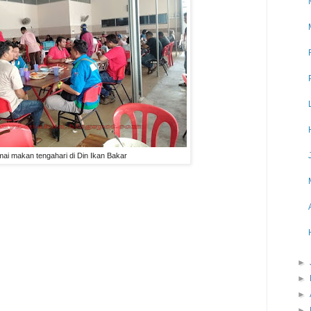
mai makan tengahari di Din Ikan Bakar
►
►
►
►