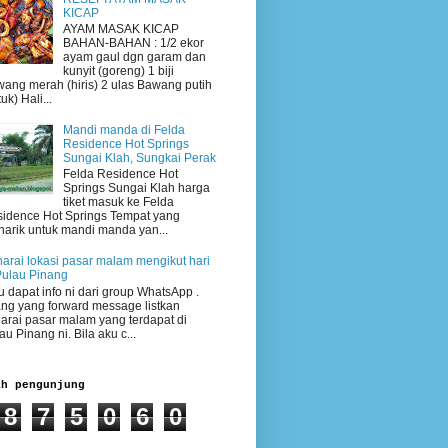
KICAP
AYAM MASAK KICAP
BAHAN-BAHAN : 1/2 ekor
ayam gaul dgn garam dan
kunyit (goreng) 1 biji
ang merah (hiris) 2 ulas Bawang putih
uk) Hali...
Mandi manda di Felda
Residence Hot Springs
Sungai Klah, Sungkai Perak
Felda Residence Hot
Springs Sungai Klah harga
tiket masuk ke Felda
idence Hot Springs Tempat yang
arik untuk mandi manda yan...
arai lokasi pasar malam mengikut hari
Pulau Pinang
 dapat info ni dari group WhatsApp .
ng yang forward message listkan
arai pasar malam yang terdapat di
au Pinang ni. Bila aku c...
ah pengunjung
8
7
5
0
6
0