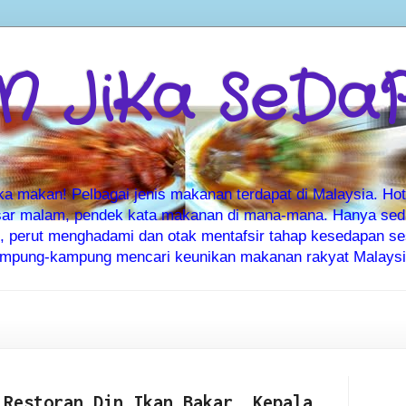
 JiKa SeDa
makan! Pelbagai jenis makanan terdapat di Malaysia. Hote
ar malam, pendek kata makanan di mana-mana. Hanya sedia
ti, perut menghadami dan otak mentafsir tahap kesedapan 
kampung-kampung mencari keunikan makanan rakyat Malaysia
 Restoran Din Ikan Bakar, Kepala