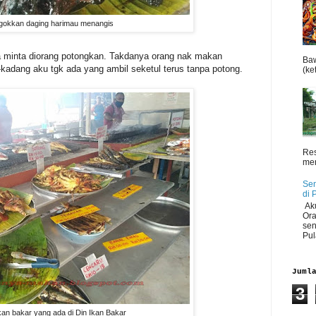
gokkan daging harimau menangis
upa minta diorang potongkan. Takdanya orang nak makan
Baw
-kadang aku tgk ada yang ambil seketul terus tanpa potong.
(ket
Res
men
Sen
di 
Aku
Ora
sen
Pul
Juml
3
kan bakar yang ada di Din Ikan Bakar