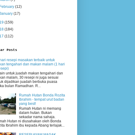
February
(12)
January
(17)
19
(159)
18
(184)
17
(112)
lar Posts
hari resepi masakan terbaik untuk
an tengahari dan makan malam (1 hari
esepi)
ain untuk juadah makan tengahari dan
an malam, 30 resepi ni juga sesuai
uk dijadikan juadah berbuka puasa
ika bulan Ramadhan. R...
Rumah Hutan Bonda Rozita
Ibrahim - tempat urut badan
yang best!
Rumah Hutan ni memang
dalam hutan. Bukan
sekadar nama sahaja.
ah Hutan ni diusahakan oleh Bonda
ita Ibrahim ibu kepada Abang terlajak...
RESEPI AYAM MASAK