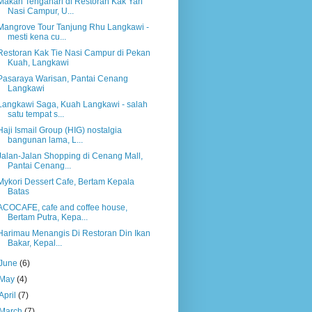
Makan Tengahari di Restoran Kak Yan
Nasi Campur, U...
Mangrove Tour Tanjung Rhu Langkawi -
mesti kena cu...
Restoran Kak Tie Nasi Campur di Pekan
Kuah, Langkawi
Pasaraya Warisan, Pantai Cenang
Langkawi
Langkawi Saga, Kuah Langkawi - salah
satu tempat s...
Haji Ismail Group (HIG) nostalgia
bangunan lama, L...
Jalan-Jalan Shopping di Cenang Mall,
Pantai Cenang...
Mykori Dessert Cafe, Bertam Kepala
Batas
ACOCAFE, cafe and coffee house,
Bertam Putra, Kepa...
Harimau Menangis Di Restoran Din Ikan
Bakar, Kepal...
June
(6)
May
(4)
April
(7)
March
(7)