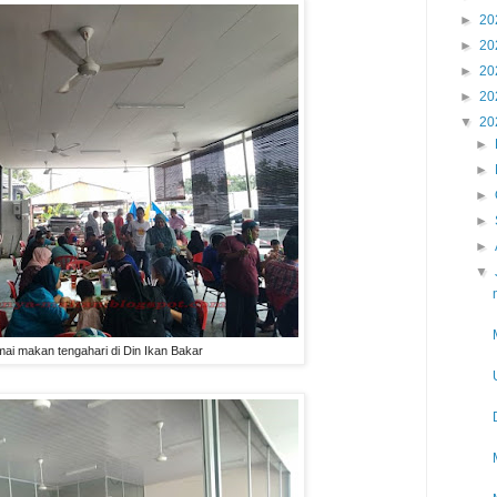
►
20
►
20
►
20
►
20
▼
20
►
►
►
►
►
▼
mai makan tengahari di Din Ikan Bakar