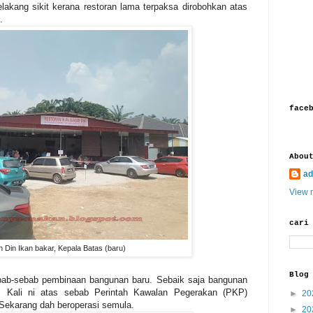
elakang sikit kerana restoran lama terpaksa dirobohkan atas
.
face
Abou
ad
View m
cari
 Din Ikan bakar, Kepala Batas (baru)
Blog
ebab-sebab pembinaan bangunan baru. Sebaik saja bangunan
p. Kali ni atas sebab Perintah Kawalan Pegerakan (PKP)
►
20
Sekarang dah beroperasi semula.
►
20