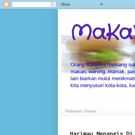
MaKaN
Orang Malaysia memang suka 
makan, warung, mamak, pas
lain biarkan mulut menikma
kita menyusuri kota-kota, 
Halaman Utama
Harimau Menangis Di