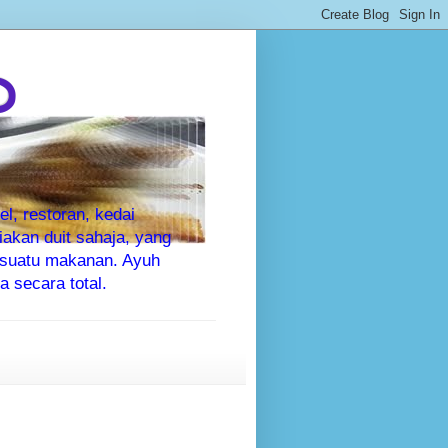
P
l, restoran, kedai
kan duit sahaja, yang
sesuatu makanan. Ayuh
 secara total.