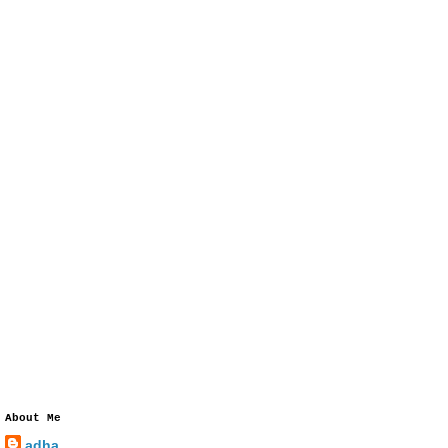
About Me
adha