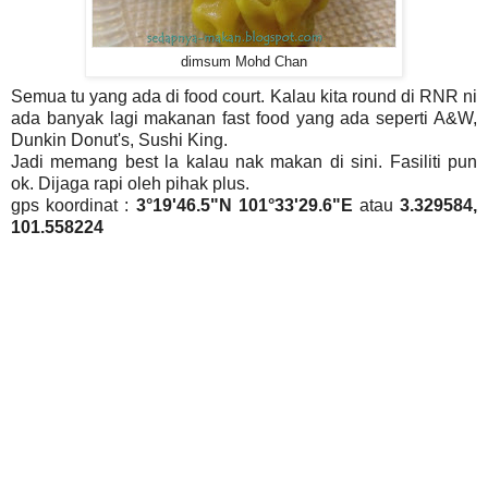
dimsum Mohd Chan
Semua tu yang ada di food court. Kalau kita round di RNR ni
ada banyak lagi makanan fast food yang ada seperti A&W,
Dunkin Donut's, Sushi King.
Jadi memang best la kalau nak makan di sini. Fasiliti pun
ok. Dijaga rapi oleh pihak plus.
gps koordinat :
3°19'46.5"N 101°33'29.6"E
atau
3.329584,
101.558224