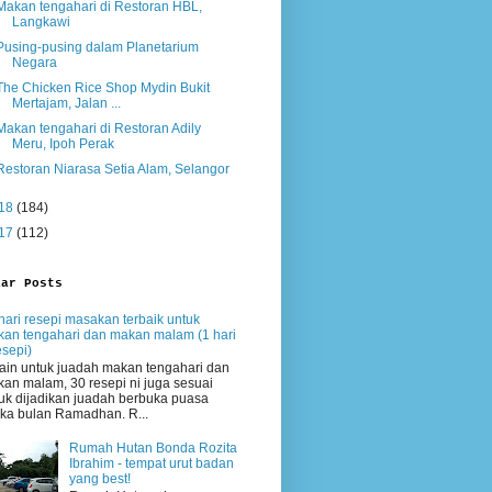
Makan tengahari di Restoran HBL,
Langkawi
Pusing-pusing dalam Planetarium
Negara
The Chicken Rice Shop Mydin Bukit
Mertajam, Jalan ...
Makan tengahari di Restoran Adily
Meru, Ipoh Perak
Restoran Niarasa Setia Alam, Selangor
18
(184)
17
(112)
lar Posts
hari resepi masakan terbaik untuk
an tengahari dan makan malam (1 hari
esepi)
ain untuk juadah makan tengahari dan
an malam, 30 resepi ni juga sesuai
uk dijadikan juadah berbuka puasa
ika bulan Ramadhan. R...
Rumah Hutan Bonda Rozita
Ibrahim - tempat urut badan
yang best!