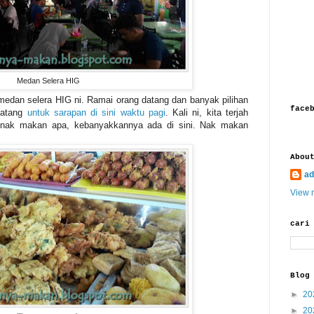
Medan Selera HIG
medan selera HIG ni. Ramai orang datang dan banyak pilihan
face
datang
untuk sarapan di sini waktu pagi
. Kali ni, kita terjah
a nak makan apa, kebanyakkannya ada di sini. Nak makan
Abou
ad
View m
cari
Blog
►
20
►
20