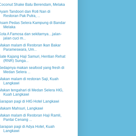
Coconut Shake Batu Berendam, Melaka
Ayam Tandoori dan Roti Nan di
Restoran Pak Putra, ...
Asam Pedas Selera Kampung di Bandar
Melaka
Kota A Famosa dan sekitarnya....jalan-
jalan cuci m...
Makan malam di Restoran Ikan Bakar
Parameswara, Um...
Sate Kajang Haji Samuri, Hentian Rehat
(RNR) Sunga...
Sedapnya makan seafood yang fresh di
Medan Selera ...
Makan malam di restoran Saji, Kuah
Langkawi
Makan tengahari di Medan Selera HIG,
Kuah Langkawi
Sarapan pagi di HIG Hotel Langkawi
Makam Mahsuri, Langkawi
Makan malam di Restoran Haji Ramli,
Pantai Cenang ...
Sarapan pagi di Adya Hotel, Kuah
Langkawi