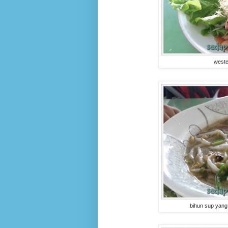
weste
bihun sup yang