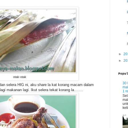
►
20
►
20
Popu
otak-otak
30 
dan selera HIG ni, aku share la kat korang macam dalam
mak
i makanan lagi. Ikut selera tekat korang la........
1 r
Sel
mak
unt
ket