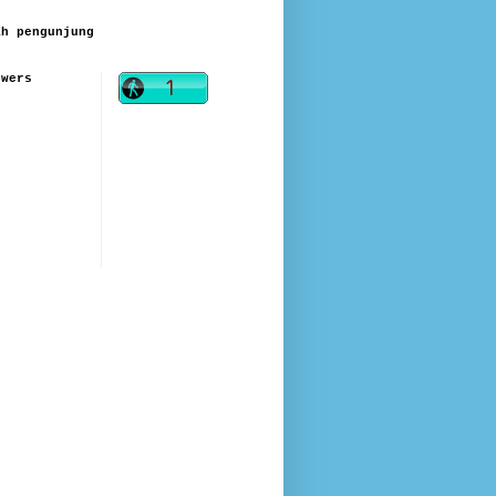
ah pengunjung
owers