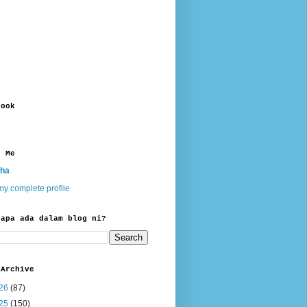
book
t Me
ha
y complete profile
 apa ada dalam blog ni?
 Archive
26
(87)
25
(150)