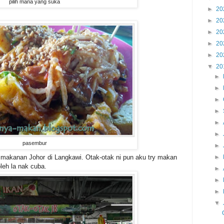
pilih mana yang suka
►
20
►
20
►
20
►
20
►
20
▼
20
►
►
►
►
►
►
pasembur
►
 makanan Johor di Langkawi. Otak-otak ni pun aku try makan
►
leh la nak cuba.
►
►
►
▼