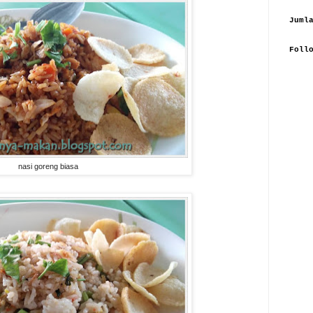
Juml
Foll
nasi goreng biasa