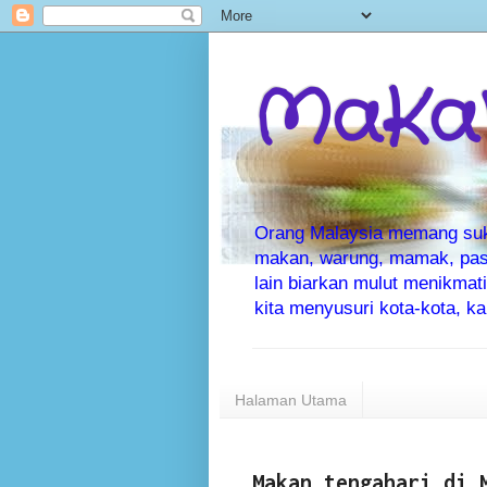
MaKaN
Orang Malaysia memang suka 
makan, warung, mamak, pas
lain biarkan mulut menikma
kita menyusuri kota-kota, 
Halaman Utama
Makan tengahari di 