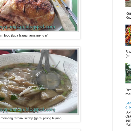
Rum
Roz
rn food (lupa laaaa nama menu ni)
Baw
(ket
Res
men
Sen
di 
Aku
Ora
 memang terbaik sedap (gerai paling hujung)
sen
Pul