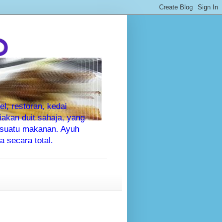
P
l, restoran, kedai
kan duit sahaja, yang
sesuatu makanan. Ayuh
 secara total.