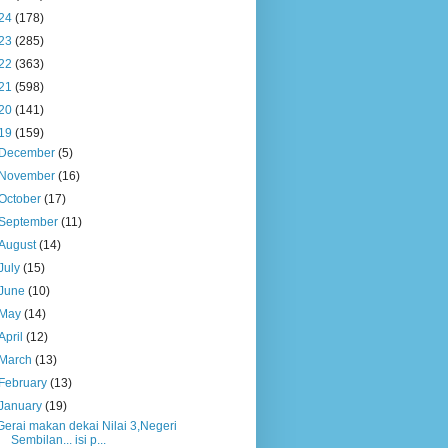
24
(178)
23
(285)
22
(363)
21
(598)
20
(141)
19
(159)
December
(5)
November
(16)
October
(17)
September
(11)
August
(14)
July
(15)
June
(10)
May
(14)
April
(12)
March
(13)
February
(13)
January
(19)
Gerai makan dekai Nilai 3,Negeri
Sembilan... isi p...