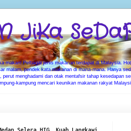
 JiKa SeDa
makan! Pelbagai jenis makanan terdapat di Malaysia. Hote
ar malam, pendek kata makanan di mana-mana. Hanya sedia
ti, perut menghadami dan otak mentafsir tahap kesedapan 
kampung-kampung mencari keunikan makanan rakyat Malaysia
Medan Selera HIG, Kuah Langkawi