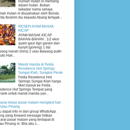
Rumah Hutan ni memang
dalam hutan. Bukan
sekadar nama sahaja.
ah Hutan ni diusahakan oleh Bonda
ita Ibrahim ibu kepada Abang terlajak...
RESEPI AYAM MASAK
KICAP
AYAM MASAK KICAP
BAHAN-BAHAN : 1/2 ekor
ayam gaul dgn garam dan
kunyit (goreng) 1 biji
ang merah (hiris) 2 ulas Bawang putih
uk) Hali...
Mandi manda di Felda
Residence Hot Springs
Sungai Klah, Sungkai Perak
Felda Residence Hot
Springs Sungai Klah harga
tiket masuk ke Felda
idence Hot Springs Tempat yang
arik untuk mandi manda yan...
arai lokasi pasar malam mengikut hari
Pulau Pinang
 dapat info ni dari group WhatsApp .
ng yang forward message listkan
arai pasar malam yang terdapat di
au Pinang ni. Bila aku c...