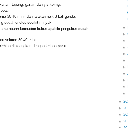
nan, tepung, garam dan yis kering.
ebati
a 30-40 minit dan ia akan naik 3 kali ganda.
g sudah di oles sedikit minyak.
►
 atau acuan kemudian kukus apabila pengukus sudah
►
at selama 30-40 minit.
►
olehlah dihidangkan dengan kelapa parut.
►
►
►
►
►
►
►
►
►
20
►
20
►
20
►
20
►
20