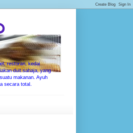
P
l, restoran, kedai
kan duit sahaja, yang
sesuatu makanan. Ayuh
 secara total.