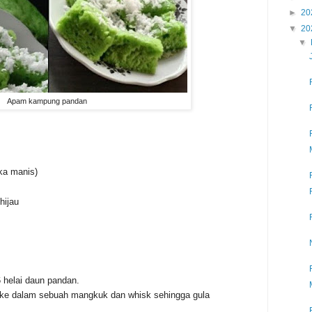
►
20
▼
20
▼
Apam kampung pandan
ka manis)
hijau
6 helai daun pandan.
 ke dalam sebuah mangkuk dan whisk sehingga gula