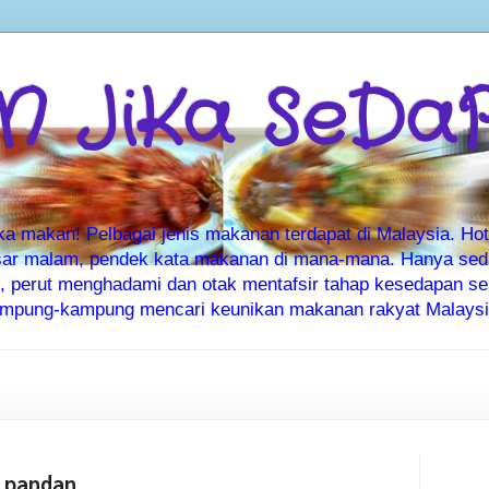
 JiKa SeDa
makan! Pelbagai jenis makanan terdapat di Malaysia. Hote
ar malam, pendek kata makanan di mana-mana. Hanya sedia
ti, perut menghadami dan otak mentafsir tahap kesedapan 
kampung-kampung mencari keunikan makanan rakyat Malaysia
 pandan