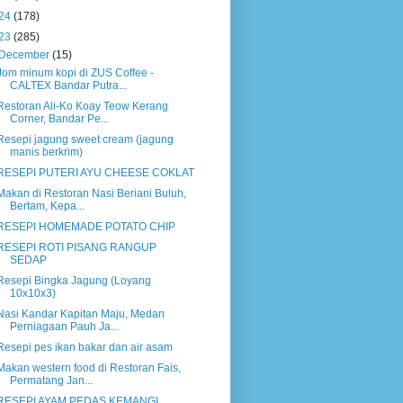
24
(178)
23
(285)
December
(15)
Jom minum kopi di ZUS Coffee -
CALTEX Bandar Putra...
Restoran Ali-Ko Koay Teow Kerang
Corner, Bandar Pe...
Resepi jagung sweet cream (jagung
manis berkrim)
RESEPI PUTERI AYU CHEESE COKLAT
Makan di Restoran Nasi Beriani Buluh,
Bertam, Kepa...
RESEPI HOMEMADE POTATO CHIP
RESEPI ROTI PISANG RANGUP
SEDAP
Resepi Bingka Jagung (Loyang
10x10x3)
Nasi Kandar Kapitan Maju, Medan
Perniagaan Pauh Ja...
Resepi pes ikan bakar dan air asam
Makan western food di Restoran Fais,
Permatang Jan...
RESEPI AYAM PEDAS KEMANGI