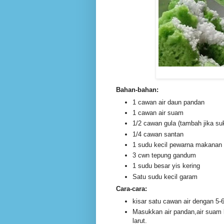
Bahan-bahan:
1 cawan air daun pandan
1 cawan air suam
1/2 cawan gula (tambah jika su
1/4 cawan santan
1 sudu kecil pewarna makanan 
3 cwn tepung gandum
1 sudu besar yis kering
Satu sudu kecil garam
Cara-cara:
kisar satu cawan air dengan 5-
Masukkan air pandan,air suam
larut.