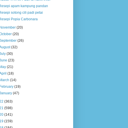
Resepi apam kampung pandan
Resepi sotong cili padi petai
Resepi Popia Carbonara
November
(20)
October
(20)
September
(26)
August
(32)
July
(30)
June
(23)
May
(21)
April
(18)
March
(14)
February
(19)
January
(47)
22
(363)
21
(598)
20
(141)
19
(159)
18
(184)