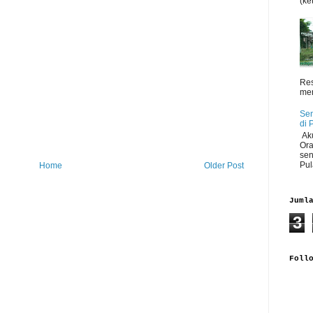
(ket
Res
men
Sen
di 
Aku
Ora
sen
Pul
Home
Older Post
Juml
3
Foll