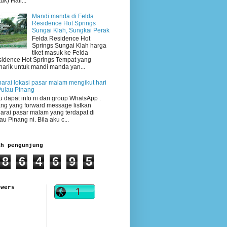
uk) Hali...
Mandi manda di Felda
Residence Hot Springs
Sungai Klah, Sungkai Perak
Felda Residence Hot
Springs Sungai Klah harga
tiket masuk ke Felda
idence Hot Springs Tempat yang
arik untuk mandi manda yan...
arai lokasi pasar malam mengikut hari
Pulau Pinang
 dapat info ni dari group WhatsApp .
ng yang forward message listkan
arai pasar malam yang terdapat di
au Pinang ni. Bila aku c...
ah pengunjung
8
6
4
6
9
5
owers