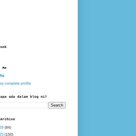
book
t Me
ha
y complete profile
 apa ada dalam blog ni?
 Archive
26
(84)
25
(150)