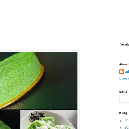
face
Abou
ad
View m
cari
Blog
►
20
►
20