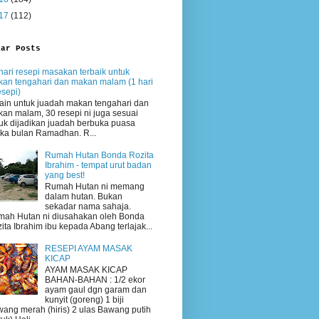
17
(112)
lar Posts
hari resepi masakan terbaik untuk
an tengahari dan makan malam (1 hari
esepi)
ain untuk juadah makan tengahari dan
an malam, 30 resepi ni juga sesuai
uk dijadikan juadah berbuka puasa
ika bulan Ramadhan. R...
Rumah Hutan Bonda Rozita
Ibrahim - tempat urut badan
yang best!
Rumah Hutan ni memang
dalam hutan. Bukan
sekadar nama sahaja.
ah Hutan ni diusahakan oleh Bonda
ita Ibrahim ibu kepada Abang terlajak...
RESEPI AYAM MASAK
KICAP
AYAM MASAK KICAP
BAHAN-BAHAN : 1/2 ekor
ayam gaul dgn garam dan
kunyit (goreng) 1 biji
ang merah (hiris) 2 ulas Bawang putih