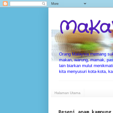
MaKaN
Orang Malaysia memang suka 
makan, warung, mamak, pas
lain biarkan mulut menikma
kita menyusuri kota-kota, 
Halaman Utama
Resepi apam kampung