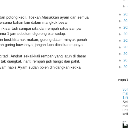
►
►
20
 dan potong kecil. Toskan.Masukkan ayam dan semua
►
20
 bersama bahan lain dalam mangkuk besar.
►
20
kisar tadi sampai rata dan rempah ratus sampai
ama 1 jam sebelum digoreng biar sedap.
►
20
kin best.Bila nak makan, goreng dalam minyak penuh
►
20
ah garing bawahnya, jangan lupa dibalikan supaya
►
20
►
20
tadi. Angkat sekali-kali rempah yang jatuh di dasar
►
20
ak diangkat, nanti rempah jadi hangit dan pahit.
►
20
yam habis.Ayam sudah boleh dihidangkan ketika
Popu
30 
mak
1 r
Sel
mak
unt
ket