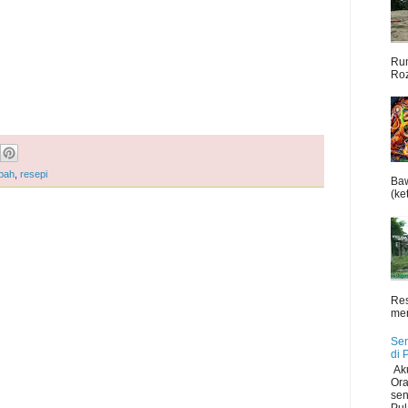
Rum
Roz
pah
,
resepi
Baw
(ket
Res
men
Sen
di 
Aku
Ora
sen
Pul