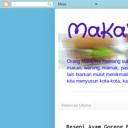
MaKaN
Orang Malaysia memang suka 
makan, warung, mamak, pas
lain biarkan mulut menikma
kita menyusuri kota-kota, 
Halaman Utama
Resepi Ayam Goreng 