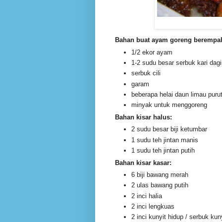
Bahan buat ayam goreng berempa
1/2 ekor ayam
1-2 sudu besar serbuk kari dag
serbuk cili
garam
beberapa helai daun limau purut
minyak untuk menggoreng
Bahan kisar halus:
2 sudu besar biji ketumbar
1 sudu teh jintan manis
1 sudu teh jintan putih
Bahan kisar kasar:
6 biji bawang merah
2 ulas bawang putih
2 inci halia
2 inci lengkuas
2 inci kunyit hidup / serbuk kun