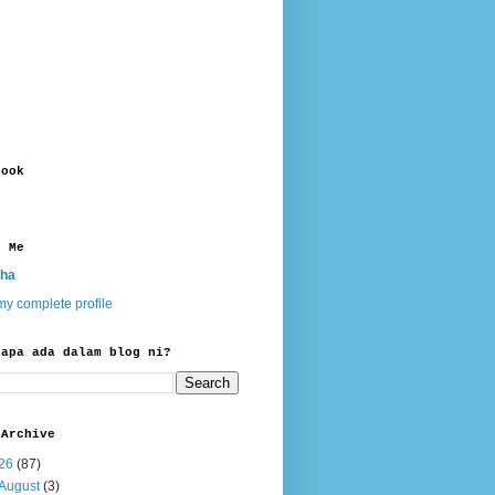
book
t Me
ha
y complete profile
 apa ada dalam blog ni?
 Archive
26
(87)
August
(3)