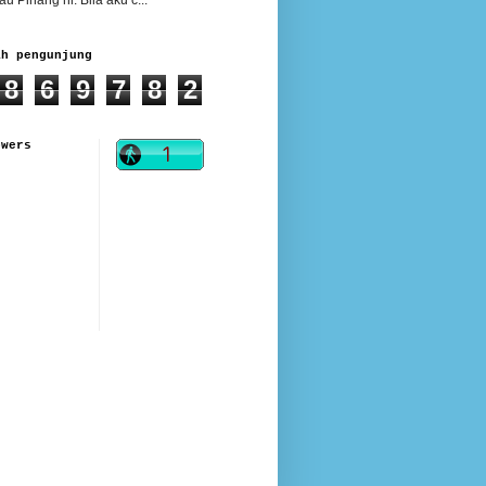
ah pengunjung
8
6
9
7
8
2
owers