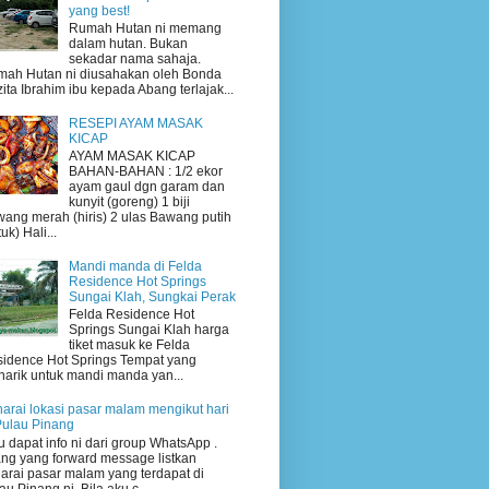
yang best!
Rumah Hutan ni memang
dalam hutan. Bukan
sekadar nama sahaja.
ah Hutan ni diusahakan oleh Bonda
ita Ibrahim ibu kepada Abang terlajak...
RESEPI AYAM MASAK
KICAP
AYAM MASAK KICAP
BAHAN-BAHAN : 1/2 ekor
ayam gaul dgn garam dan
kunyit (goreng) 1 biji
ang merah (hiris) 2 ulas Bawang putih
uk) Hali...
Mandi manda di Felda
Residence Hot Springs
Sungai Klah, Sungkai Perak
Felda Residence Hot
Springs Sungai Klah harga
tiket masuk ke Felda
idence Hot Springs Tempat yang
arik untuk mandi manda yan...
arai lokasi pasar malam mengikut hari
Pulau Pinang
 dapat info ni dari group WhatsApp .
ng yang forward message listkan
arai pasar malam yang terdapat di
au Pinang ni. Bila aku c...