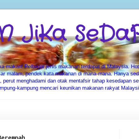
 JiKa SeDa
makan! Pelbagai jenis makanan terdapat di Malaysia. Hote
ar malam, pendek kata makanan di mana-mana. Hanya sedia
ti, perut menghadami dan otak mentafsir tahap kesedapan 
kampung-kampung mencari keunikan makanan rakyat Malaysia
Berempah