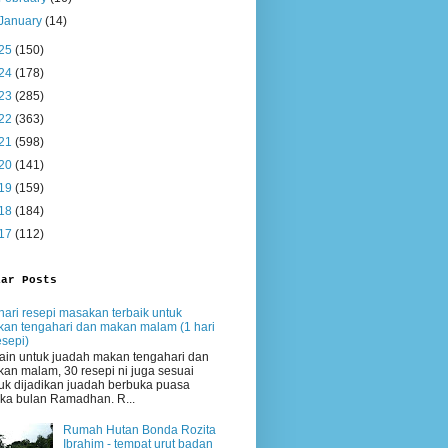
January
(14)
25
(150)
24
(178)
23
(285)
22
(363)
21
(598)
20
(141)
19
(159)
18
(184)
17
(112)
lar Posts
hari resepi masakan terbaik untuk
an tengahari dan makan malam (1 hari
esepi)
ain untuk juadah makan tengahari dan
an malam, 30 resepi ni juga sesuai
uk dijadikan juadah berbuka puasa
ika bulan Ramadhan. R...
Rumah Hutan Bonda Rozita
Ibrahim - tempat urut badan