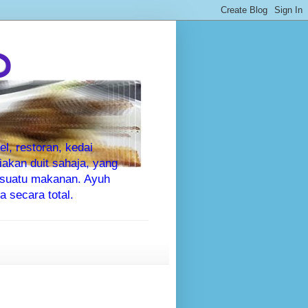
P
l, restoran, kedai
kan duit sahaja, yang
sesuatu makanan. Ayuh
 secara total.