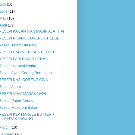
July
(10)
June
(11)
May
(10)
April
(13)
RESEPI KAILAN IKAN MASIN ALA THAI
RESEPI PISANG GORENG CHEESE
Resepi Talam Ubi Kayu
RESEPI DAGING BLACK PEPPER
RESEPI PARI BAKAR PEDAS
Resepi sup kaki lembu
Resepi Ayam Goreng Berempah
RESEPI NASI GORENG CINA
Resepi Apam
RESEPI AYAM MASAK MADU
Resepi Pajeri Terung
Resepi Makaroni Bakar
RESEPI KEK MARBLE BUTTER +
MINYAK JAGUNG
March
(10)
February
(16)