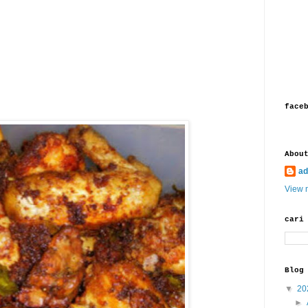
face
Abou
ad
View m
cari
Blog
▼
20
►