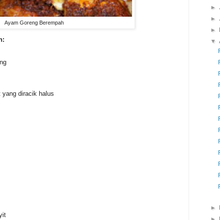
►
►
Ayam Goreng Berempah
►
h:
▼
ing
 yang diracik halus
►
yit
►