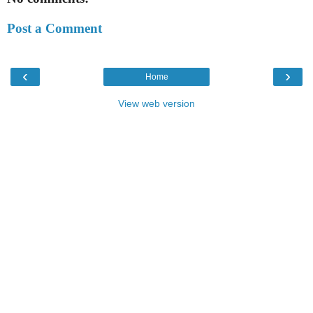
Post a Comment
‹
›
Home
View web version