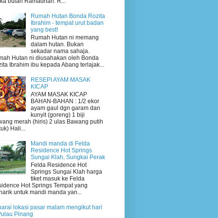
ika bulan Ramadhan. R...
Rumah Hutan Bonda Rozita
Ibrahim - tempat urut badan
yang best!
Rumah Hutan ni memang
dalam hutan. Bukan
sekadar nama sahaja.
ah Hutan ni diusahakan oleh Bonda
ita Ibrahim ibu kepada Abang terlajak...
RESEPI AYAM MASAK
KICAP
AYAM MASAK KICAP
BAHAN-BAHAN : 1/2 ekor
ayam gaul dgn garam dan
kunyit (goreng) 1 biji
ang merah (hiris) 2 ulas Bawang putih
uk) Hali...
Mandi manda di Felda
Residence Hot Springs
Sungai Klah, Sungkai Perak
Felda Residence Hot
Springs Sungai Klah harga
tiket masuk ke Felda
idence Hot Springs Tempat yang
arik untuk mandi manda yan...
arai lokasi pasar malam mengikut hari
Pulau Pinang