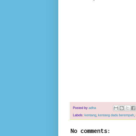
Posted by
adha
Labels:
kentang
,
kentang dadu berempah
,
No comments: