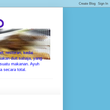
P
l, restoran, kedai
kan duit sahaja, yang
sesuatu makanan. Ayuh
 secara total.