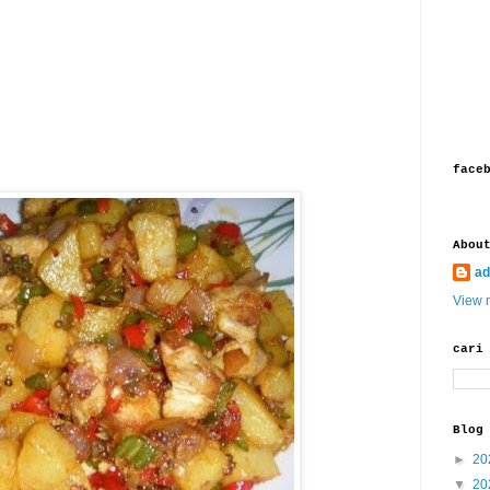
face
Abou
ad
View m
cari
Blog
►
20
▼
20