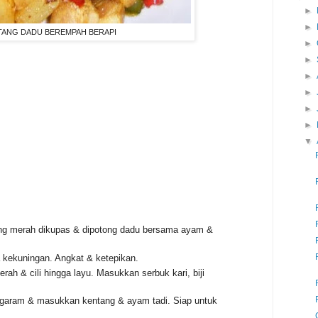
►
►
TANG DADU BEREMPAH BERAPI
►
►
►
►
►
►
▼
ng merah dikupas & dipotong dadu bersama ayam &
kekuningan. Angkat & ketepikan.
ah & cili hingga layu. Masukkan serbuk kari, biji
 garam & masukkan kentang & ayam tadi. Siap untuk