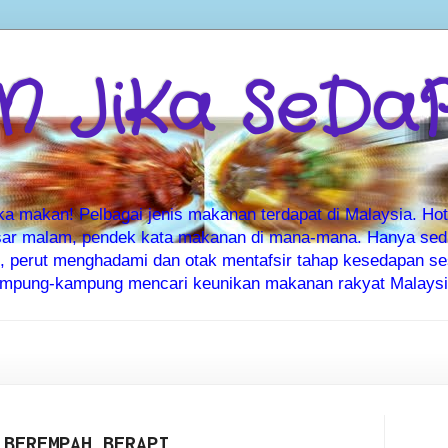
 JiKa SeDa
makan! Pelbagai jenis makanan terdapat di Malaysia. Hote
ar malam, pendek kata makanan di mana-mana. Hanya sedia
ti, perut menghadami dan otak mentafsir tahap kesedapan 
kampung-kampung mencari keunikan makanan rakyat Malaysia
 BEREMPAH BERAPI