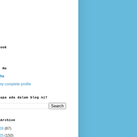
book
t Me
ha
y complete profile
 apa ada dalam blog ni?
 Archive
26
(87)
25
(150)