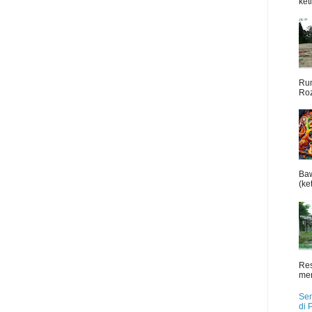
ket
Rum
Roz
Baw
(ket
Res
men
Sen
di 