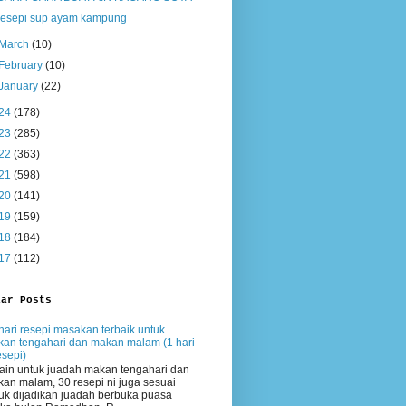
resepi sup ayam kampung
March
(10)
February
(10)
January
(22)
24
(178)
23
(285)
22
(363)
21
(598)
20
(141)
19
(159)
18
(184)
17
(112)
lar Posts
hari resepi masakan terbaik untuk
an tengahari dan makan malam (1 hari
esepi)
ain untuk juadah makan tengahari dan
an malam, 30 resepi ni juga sesuai
uk dijadikan juadah berbuka puasa