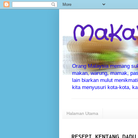
MaKaN
Orang Malaysia memang suka 
makan, warung, mamak, pas
lain biarkan mulut menikma
kita menyusuri kota-kota, 
Halaman Utama
RESEPI KENTANG DADU