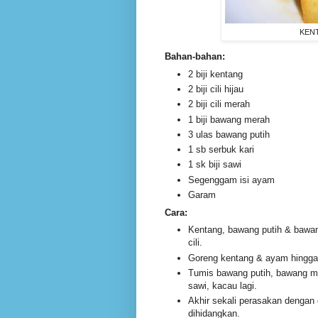
KEN
Bahan-bahan:
2 biji kentang
2 biji cili hijau
2 biji cili merah
1 biji bawang merah
3 ulas bawang putih
1 sb serbuk kari
1 sk biji sawi
Segenggam isi ayam
Garam
Cara:
Kentang, bawang putih & bawa
cili.
Goreng kentang & ayam hingga 
Tumis bawang putih, bawang mer
sawi, kacau lagi.
Akhir sekali perasakan dengan
dihidangkan.