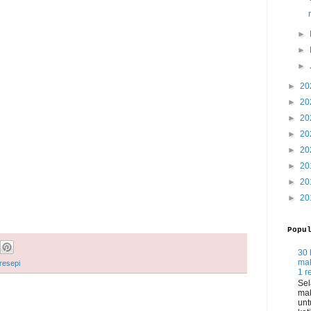
►
►
►
►
20
►
20
►
20
►
20
►
20
►
20
►
20
►
20
Popu
30 
mak
resepi
1 r
Sel
mak
unt