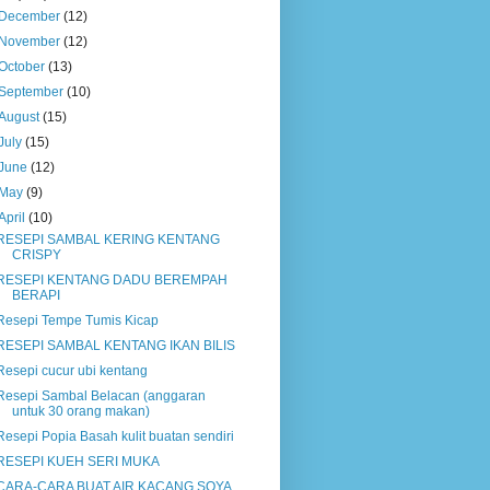
December
(12)
November
(12)
October
(13)
September
(10)
August
(15)
July
(15)
June
(12)
May
(9)
April
(10)
RESEPI SAMBAL KERING KENTANG
CRISPY
RESEPI KENTANG DADU BEREMPAH
BERAPI
Resepi Tempe Tumis Kicap
RESEPI SAMBAL KENTANG IKAN BILIS
Resepi cucur ubi kentang
Resepi Sambal Belacan (anggaran
untuk 30 orang makan)
Resepi Popia Basah kulit buatan sendiri
RESEPI KUEH SERI MUKA
CARA-CARA BUAT AIR KACANG SOYA