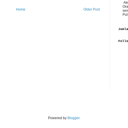
Aku
Ora
Home
Older Post
sen
Pul
Juml
Foll
Powered by
Blogger
.