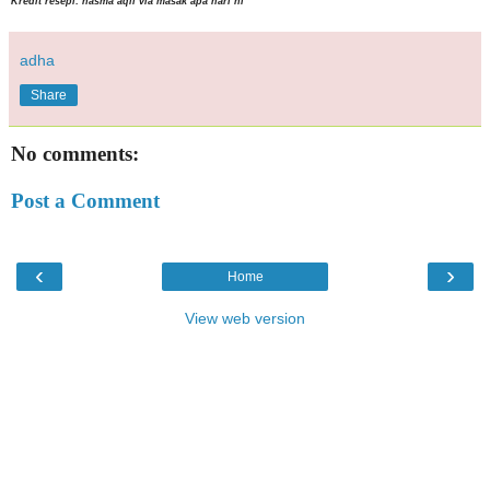
Kredit resepi: hasma aqil via masak apa hari ni
adha
Share
No comments:
Post a Comment
‹
›
Home
View web version