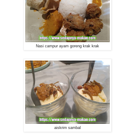
Nasi campur ayam goreng krak krak
aiskrim sambal