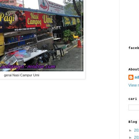
face
Abou
gerai Nasi Campur Umi
ad
View m
cari
Blog
►
20
►
20