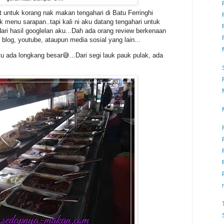
 untuk korang nak makan tengahari di Batu Ferringhi
k menu sarapan..tapi kali ni aku datang tengahari untuk
ari hasil googlelan aku...Dah ada orang review berkenaan
log, youtube, ataupun media sosial yang lain...
h tu ada longkang besar😅...Dari segi lauk pauk pulak, ada