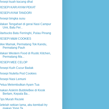
Resepi kuah kacang dhal
RESEPI KARI AYAM PEKAT
RESEPI AYAM TANDORI
Resepi bingka susu
Makan Tengahari di gerai Nasi Campur
Umi, Batu Fer...
Starbucks Batu Ferringhi, Pulau Pinang
RESEPI M&M COOKIES
Mee Mamak, Permatang Tok Kandu,
Permatang Pauh
Makan Western Food di Rustic Kitchen,
Permatang Ma...
RESEPI MEE CELOP
Resepi Kuih Cucur Badak
Resepi Nutella Pod Cookies
Resepi Nasi Lemuni
Petua Melembutkan Ayam Tua
makan Aiskrim BubbleBee di Kiosk
Bertam, Kepala Ba...
Tips Murah Rezeki
Setelah sekian lama, aku kembali try
makan Yong Ta...