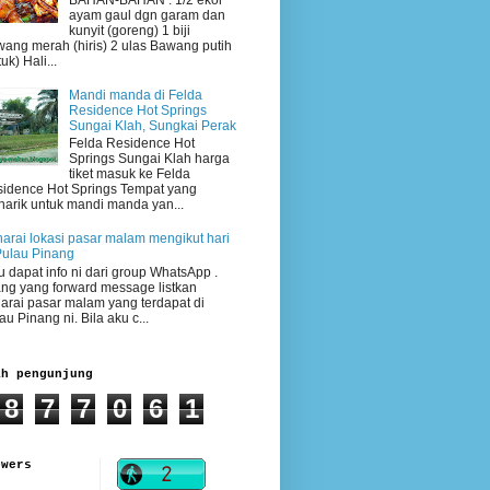
BAHAN-BAHAN : 1/2 ekor
ayam gaul dgn garam dan
kunyit (goreng) 1 biji
ang merah (hiris) 2 ulas Bawang putih
uk) Hali...
Mandi manda di Felda
Residence Hot Springs
Sungai Klah, Sungkai Perak
Felda Residence Hot
Springs Sungai Klah harga
tiket masuk ke Felda
idence Hot Springs Tempat yang
arik untuk mandi manda yan...
arai lokasi pasar malam mengikut hari
Pulau Pinang
 dapat info ni dari group WhatsApp .
ng yang forward message listkan
arai pasar malam yang terdapat di
au Pinang ni. Bila aku c...
ah pengunjung
8
7
7
0
6
1
owers