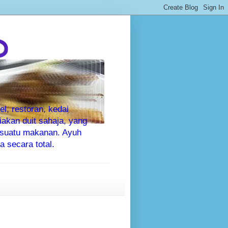
P
l, restoran, kedai
kan duit sahaja, yang
sesuatu makanan. Ayuh
 secara total.