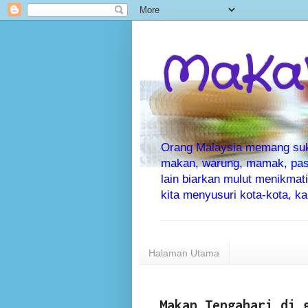
MaKaN
Orang Malaysia memang suka 
makan, warung, mamak, pas
lain biarkan mulut menikma
kita menyusuri kota-kota, 
Halaman Utama
Makan Tengahari di 