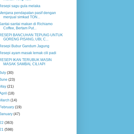
Resepi sagu gula melaka
Menjana pendapatan pasif dengan
menjual simkad TON...
Santai-santai makan di Richiamo
Coffee, Bertam Put...
RESEPI BANCUHAN TEPUNG UNTUK
GORENG PISANG, UBI, C...
Resepi Bubur Gandum Jagung
Resepi ayam masak lemak cili padi
RESEPI IKAN TERUBUK MASIN
MASAK SAMBAL CILI API
July
(30)
June
(23)
May
(21)
April
(18)
March
(14)
February
(19)
January
(47)
22
(363)
21
(598)