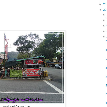
►
20
▼
20
►
►
►
►
▼
gerai Nasi Campur Umi