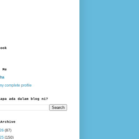
book
t Me
ha
y complete profile
 apa ada dalam blog ni?
 Archive
26
(87)
25
(150)