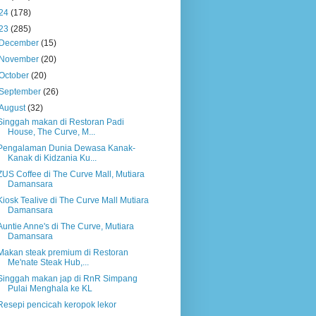
24
(178)
23
(285)
December
(15)
November
(20)
October
(20)
September
(26)
August
(32)
Singgah makan di Restoran Padi
House, The Curve, M...
Pengalaman Dunia Dewasa Kanak-
Kanak di Kidzania Ku...
ZUS Coffee di The Curve Mall, Mutiara
Damansara
Kiosk Tealive di The Curve Mall Mutiara
Damansara
Auntie Anne's di The Curve, Mutiara
Damansara
Makan steak premium di Restoran
Me'nate Steak Hub,...
Singgah makan jap di RnR Simpang
Pulai Menghala ke KL
Resepi pencicah keropok lekor