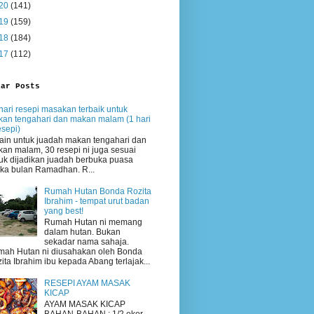
20
(141)
19
(159)
18
(184)
17
(112)
lar Posts
hari resepi masakan terbaik untuk
an tengahari dan makan malam (1 hari
esepi)
ain untuk juadah makan tengahari dan
an malam, 30 resepi ni juga sesuai
uk dijadikan juadah berbuka puasa
ika bulan Ramadhan. R...
Rumah Hutan Bonda Rozita
Ibrahim - tempat urut badan
yang best!
Rumah Hutan ni memang
dalam hutan. Bukan
sekadar nama sahaja.
ah Hutan ni diusahakan oleh Bonda
ita Ibrahim ibu kepada Abang terlajak...
RESEPI AYAM MASAK
KICAP
AYAM MASAK KICAP