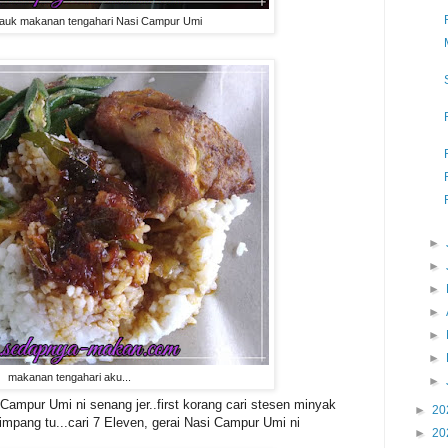
pauk makanan tengahari Nasi Campur Umi
►
►
►
►
►
►
makanan tengahari aku...
►
Campur Umi ni senang jer..first korang cari stesen minyak
►
20
mpang tu...cari 7 Eleven, gerai Nasi Campur Umi ni
►
20