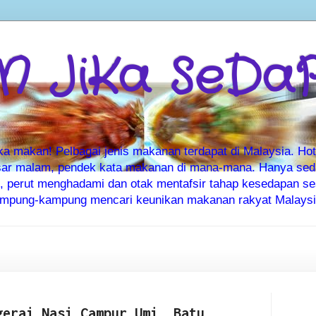
 JiKa SeDa
makan! Pelbagai jenis makanan terdapat di Malaysia. Hote
ar malam, pendek kata makanan di mana-mana. Hanya sedia
ti, perut menghadami dan otak mentafsir tahap kesedapan 
kampung-kampung mencari keunikan makanan rakyat Malaysia
gerai Nasi Campur Umi, Batu