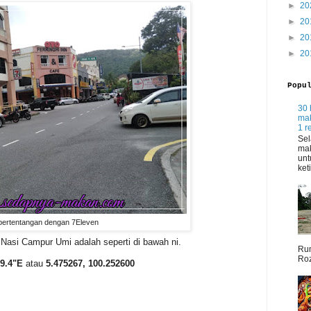
►
20
►
20
►
20
►
20
Popu
30 
mak
1 r
Sel
mak
unt
ket
bertentangan dengan 7Eleven
Nasi Campur Umi adalah seperti di bawah ni.
Rum
Roz
09.4"E
atau
5.475267, 100.252600