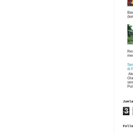
Baw
(ket
Res
men
Sen
di 
Aku
Ora
sen
Pul
Juml
3
Foll