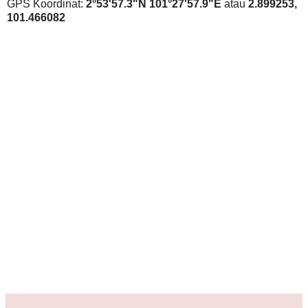
GPS Koordinat:
2°53'57.3"N 101°27'57.9"E
atau
2.899253,
101.466082