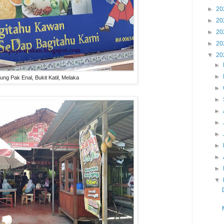
►
20
►
20
►
20
►
20
▼
20
►
►
ng Pak Enal, Bukit Katil, Melaka
►
►
►
►
►
►
►
►
▼