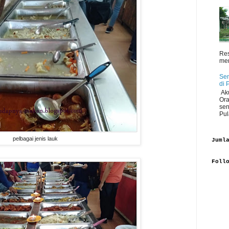
Res
men
Sen
di 
Aku
Ora
sen
Pul
pelbagai jenis lauk
Juml
Foll