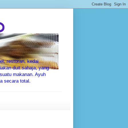
P
l, restoran, kedai
kan duit sahaja, yang
sesuatu makanan. Ayuh
 secara total.