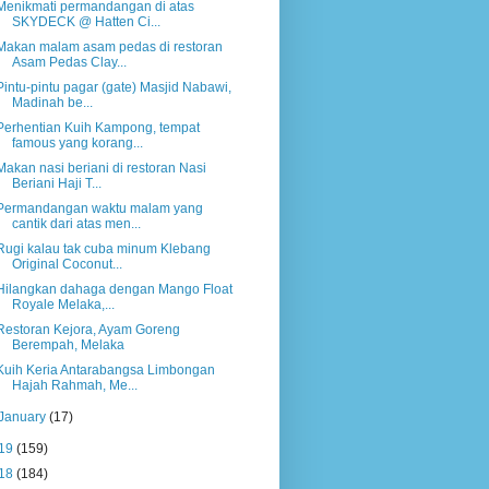
Menikmati permandangan di atas
SKYDECK @ Hatten Ci...
Makan malam asam pedas di restoran
Asam Pedas Clay...
Pintu-pintu pagar (gate) Masjid Nabawi,
Madinah be...
Perhentian Kuih Kampong, tempat
famous yang korang...
Makan nasi beriani di restoran Nasi
Beriani Haji T...
Permandangan waktu malam yang
cantik dari atas men...
Rugi kalau tak cuba minum Klebang
Original Coconut...
Hilangkan dahaga dengan Mango Float
Royale Melaka,...
Restoran Kejora, Ayam Goreng
Berempah, Melaka
Kuih Keria Antarabangsa Limbongan
Hajah Rahmah, Me...
January
(17)
19
(159)
18
(184)