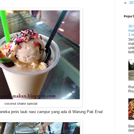
►
20
Popu
30 
mak
1 r
Sel
mak
unt
ket
Rum
Roz
coconut shake special
aneka jenis lauk nasi campur yang ada di Warung Pak Enal
Baw
(ket