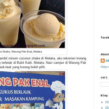
face
t Shake, Warung Pak Enal, Melaka
Abou
sambil minum coconut shake di Melaka, aku rekomen korang
ad
terletak di Bukit Katil, Melaka. Nasi campur di Warung Pak
View m
uk-lauk yang korang boleh pilih.
cari
Blog
►
20
►
20