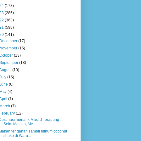
24
(178)
23
(285)
22
(363)
21
(598)
20
(141)
December
(17)
November
(15)
October
(13)
September
(18)
August
(10)
July
(15)
June
(6)
May
(4)
April
(7)
March
(7)
February
(12)
Destinasi menarik Masjid Terapung
Selat Melaka, Me...
Makan tengahari sambil minum coconut
shake di Waru...