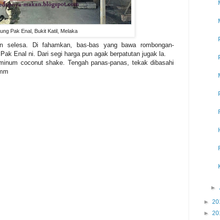
ng Pak Enal, Bukit Katil, Melaka
n selesa. Di fahamkan, bas-bas yang bawa rombongan-
ak Enal ni. Dari segi harga pun agak berpatutan jugak la.
minum coconut shake. Tengah panas-panas, tekak dibasahi
mmm
►
►
20
►
20