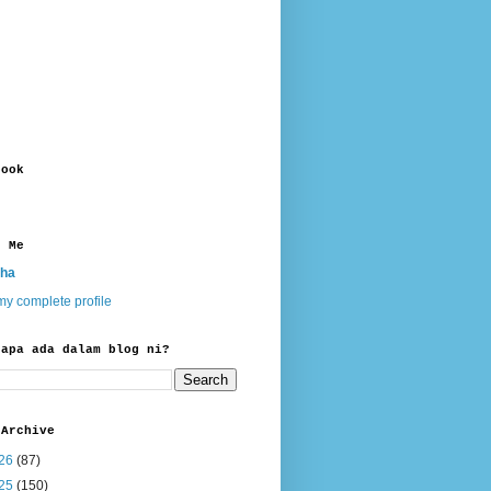
book
t Me
ha
y complete profile
 apa ada dalam blog ni?
 Archive
26
(87)
25
(150)