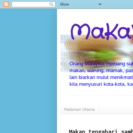
MaKaN
Orang Malaysia memang suka 
makan, warung, mamak, pas
lain biarkan mulut menikma
kita menyusuri kota-kota, 
Halaman Utama
Makan tengahari sam