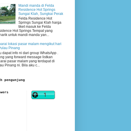
Mandi manda di Felda
Residence Hot Springs
Sungai Klah, Sungkai Perak
Felda Residence Hot
Springs Sungai Klah harga
tiket masuk ke Felda
idence Hot Springs Tempat yang
arik untuk mandi manda yan...
arai lokasi pasar malam mengikut hari
Pulau Pinang
 dapat info ni dari group WhatsApp .
ng yang forward message listkan
arai pasar malam yang terdapat di
au Pinang ni. Bila aku c...
ah pengunjung
owers