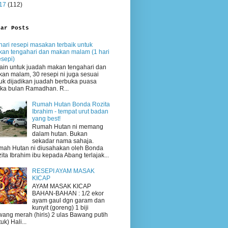
17
(112)
lar Posts
hari resepi masakan terbaik untuk
an tengahari dan makan malam (1 hari
esepi)
ain untuk juadah makan tengahari dan
an malam, 30 resepi ni juga sesuai
uk dijadikan juadah berbuka puasa
ika bulan Ramadhan. R...
Rumah Hutan Bonda Rozita
Ibrahim - tempat urut badan
yang best!
Rumah Hutan ni memang
dalam hutan. Bukan
sekadar nama sahaja.
ah Hutan ni diusahakan oleh Bonda
ita Ibrahim ibu kepada Abang terlajak...
RESEPI AYAM MASAK
KICAP
AYAM MASAK KICAP
BAHAN-BAHAN : 1/2 ekor
ayam gaul dgn garam dan
kunyit (goreng) 1 biji
ang merah (hiris) 2 ulas Bawang putih
uk) Hali...