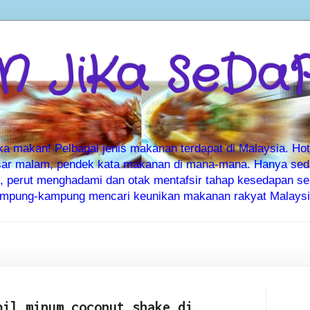
 JiKa SeDa
makan! Pelbagai jenis makanan terdapat di Malaysia. Hote
ar malam, pendek kata makanan di mana-mana. Hanya sedia
ti, perut menghadami dan otak mentafsir tahap kesedapan 
kampung-kampung mencari keunikan makanan rakyat Malaysia
bil minum coconut shake di