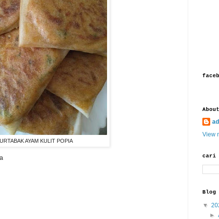
face
Abou
ad
View m
URTABAK AYAM KULIT POPIA
cari
a
Blog
▼
20
►