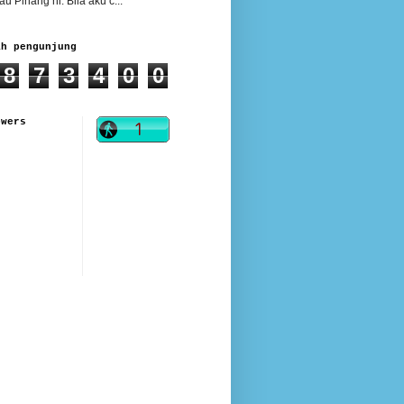
au Pinang ni. Bila aku c...
ah pengunjung
8
7
3
4
0
0
owers