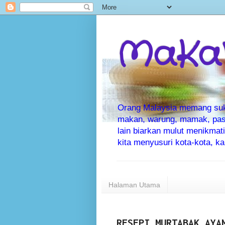
MaKaN
Orang Malaysia memang suka 
makan, warung, mamak, pas
lain biarkan mulut menikma
kita menyusuri kota-kota, 
Halaman Utama
RESEPI MURTABAK AYA