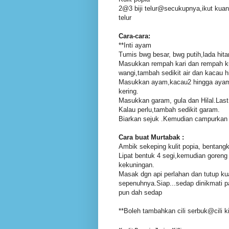
2@3 biji telur@secukupnya,ikut kuanti
telur
Cara-cara:
**Inti ayam
Tumis bwg besar, bwg putih,lada hit
Masukkan rempah kari dan rempah ku
wangi,tambah sedikit air dan kacau 
Masukkan ayam,kacau2 hingga ayam 
kering.
Masukkan garam, gula dan Hilal.Las
Kalau perlu,tambah sedikit garam.
Biarkan sejuk .Kemudian campurkan in
Cara buat Murtabak :
Ambik sekeping kulit popia, bentangka
Lipat bentuk 4 segi,kemudian goreng
kekuningan.
Masak dgn api perlahan dan tutup kua
sepenuhnya.Siap...sedap dinikmati 
pun dah sedap
**Boleh tambahkan cili serbuk@cili 