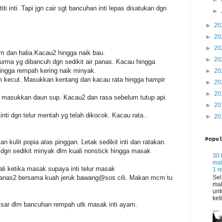
ti inti. Tapi jgn cair sgt bancuhan inti lepas disatukan dgn
►
►
20
►
20
►
20
am dan halia.Kacau2 hingga naik bau.
►
20
rma yg dibancuh dgn sedikit air panas. Kacau hingga
hingga rempah kering naik minyak.
►
20
kecut. Masukkan kentang dan kacau rata hingga hampir
►
20
►
20
t masukkan daun sup. Kacau2 dan rasa sebelum tutup api.
►
20
ti dgn telur mentah yg telah dikocok. Kacau rata..
►
20
Popu
n kulit popia atas pinggan. Letak sedikit inti dan ratakan.
 dgn sedikit minyak dlm kuali nonstick hingga masak
30 
mak
li ketika masak supaya inti telur masak
1 r
Sel
panas2 bersama kuah jeruk bawang@sos cili. Makan mcm tu
mak
unt
ket
kisar dlm bancuhan rempah utk masak inti ayam.