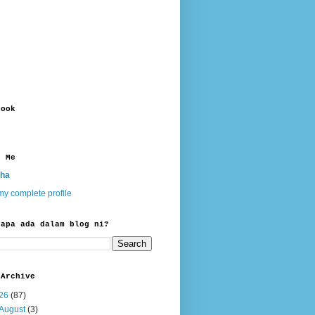
book
t Me
ha
y complete profile
 apa ada dalam blog ni?
 Archive
26
(87)
August
(3)