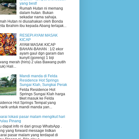
yang best!
Rumah Hutan ni memang
dalam hutan. Bukan
sekadar nama sahaja.
ah Hutan ni diusahakan oleh Bonda
ita Ibrahim ibu kepada Abang terlajak...
RESEPI AYAM MASAK
KICAP
AYAM MASAK KICAP
BAHAN-BAHAN : 1/2 ekor
ayam gaul dgn garam dan
kunyit (goreng) 1 biji
ang merah (hiris) 2 ulas Bawang putih
uk) Hali...
Mandi manda di Felda
Residence Hot Springs
Sungai Klah, Sungkai Perak
Felda Residence Hot
Springs Sungai Klah harga
tiket masuk ke Felda
idence Hot Springs Tempat yang
arik untuk mandi manda yan...
arai lokasi pasar malam mengikut hari
Pulau Pinang
 dapat info ni dari group WhatsApp .
ng yang forward message listkan
arai pasar malam yang terdapat di