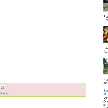
Rum
Roz
Baw
(ket
Res
men
Sen
ak popia
di 
Aku
Ora
sen