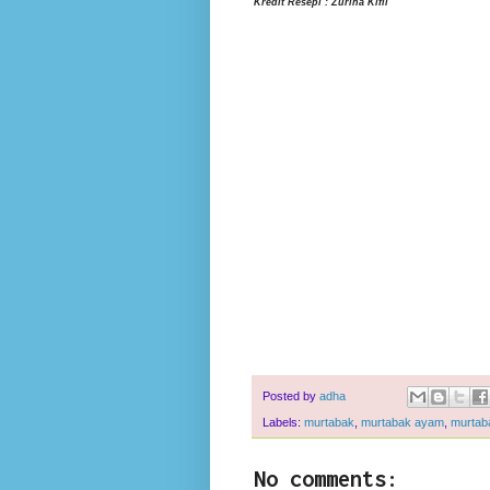
Kredit Resepi : Zurina Kifli‎
Posted by
adha
Labels:
murtabak
,
murtabak ayam
,
murtab
No comments: