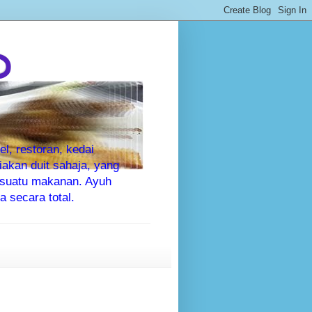
P
l, restoran, kedai
kan duit sahaja, yang
sesuatu makanan. Ayuh
 secara total.