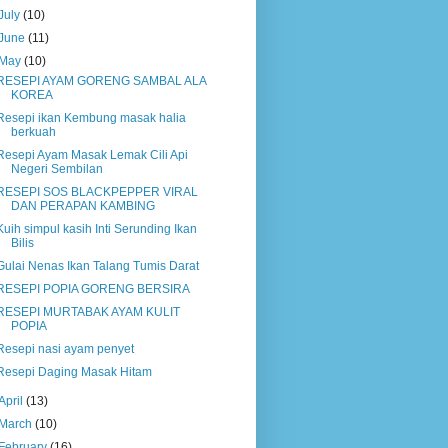
July
(10)
June
(11)
May
(10)
RESEPI AYAM GORENG SAMBAL ALA
KOREA
Resepi ikan Kembung masak halia
berkuah
Resepi Ayam Masak Lemak Cili Api
Negeri Sembilan
RESEPI SOS BLACKPEPPER VIRAL
DAN PERAPAN KAMBING
Kuih simpul kasih Inti Serunding Ikan
Bilis
Gulai Nenas Ikan Talang Tumis Darat
RESEPI POPIA GORENG BERSIRA
RESEPI MURTABAK AYAM KULIT
POPIA
Resepi nasi ayam penyet
Resepi Daging Masak Hitam
April
(13)
March
(10)
February
(16)