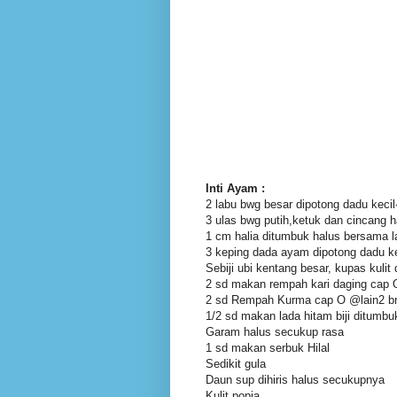
Inti Ayam :
2 labu bwg besar dipotong dadu kecil-
3 ulas bwg putih,ketuk dan cincang h
1 cm halia ditumbuk halus bersama la
3 keping dada ayam dipotong dadu 
Sebiji ubi kentang besar, kupas kul
2 sd makan rempah kari daging cap 
2 sd Rempah Kurma cap O @lain2 b
1/2 sd makan lada hitam biji ditumbu
Garam halus secukup rasa
1 sd makan serbuk Hilal
Sedikit gula
Daun sup dihiris halus secukupnya
Kulit popia