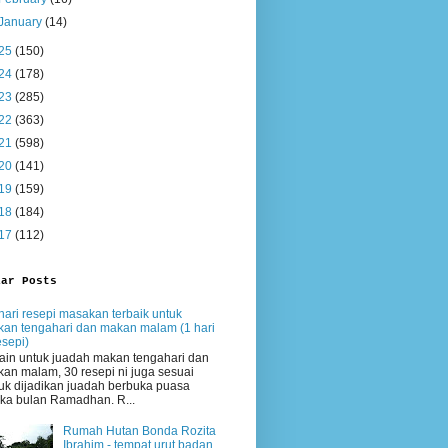
January
(14)
25
(150)
24
(178)
23
(285)
22
(363)
21
(598)
20
(141)
19
(159)
18
(184)
17
(112)
lar Posts
hari resepi masakan terbaik untuk
an tengahari dan makan malam (1 hari
esepi)
ain untuk juadah makan tengahari dan
an malam, 30 resepi ni juga sesuai
uk dijadikan juadah berbuka puasa
ika bulan Ramadhan. R...
Rumah Hutan Bonda Rozita
Ibrahim - tempat urut badan