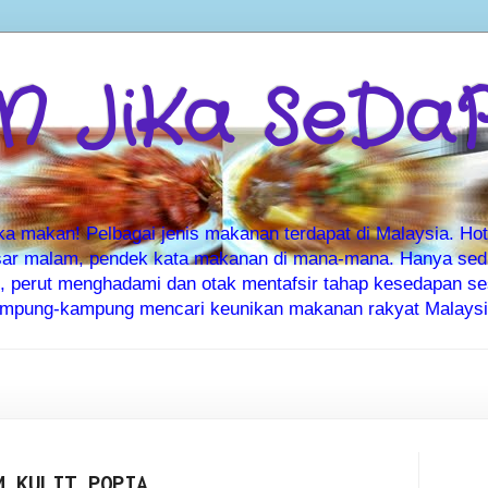
 JiKa SeDa
makan! Pelbagai jenis makanan terdapat di Malaysia. Hote
ar malam, pendek kata makanan di mana-mana. Hanya sedia
ti, perut menghadami dan otak mentafsir tahap kesedapan 
kampung-kampung mencari keunikan makanan rakyat Malaysia
M KULIT POPIA