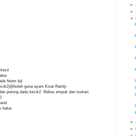
►
►
▼
kecil
alus
da hitam biji
kecik2)@boleh guna ayam Kisar Ramly
it dan potong dadu kecik2. Rebus empuk dan toskan.
O
rand
k halus
►
►
►