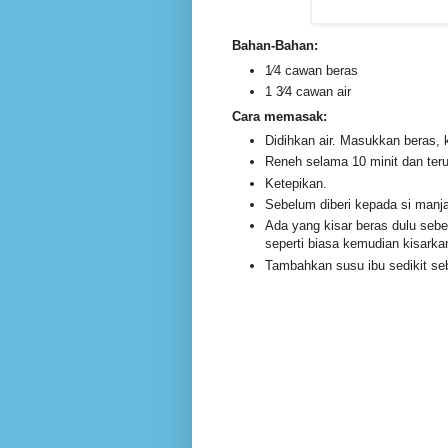
Bahan-Bahan:
1⁄4 cawan beras
1 3⁄4 cawan air
Cara memasak:
Didihkan air. Masukkan beras,
Reneh selama 10 minit dan te
Ketepikan.
Sebelum diberi kepada si manja
Ada yang kisar beras dulu seb
seperti biasa kemudian kisarka
Tambahkan susu ibu sedikit seb