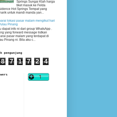
Springs Sungai Klah harga
tiket masuk ke Felda
idence Hot Springs Tempat yang
arik untuk mandi manda yan...
arai lokasi pasar malam mengikut hari
Pulau Pinang
 dapat info ni dari group WhatsApp .
ng yang forward message listkan
arai pasar malam yang terdapat di
au Pinang ni. Bila aku c...
ah pengunjung
8
7
1
7
2
4
owers