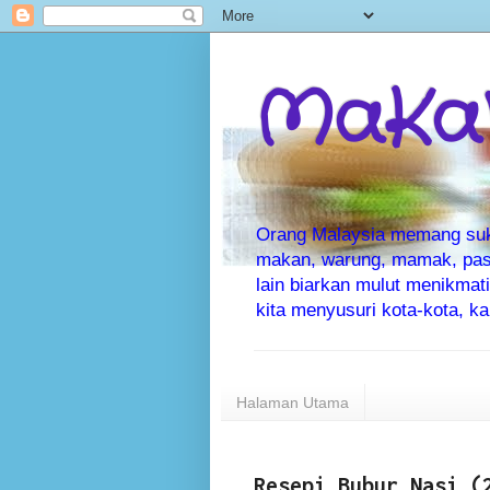
MaKaN
Orang Malaysia memang suka 
makan, warung, mamak, pas
lain biarkan mulut menikma
kita menyusuri kota-kota, 
Halaman Utama
Resepi Bubur Nasi (