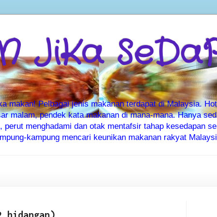
 JiKa SeDa
makan! Pelbagai jenis makanan terdapat di Malaysia. Hote
ar malam, pendek kata makanan di mana-mana. Hanya sedia
ti, perut menghadami dan otak mentafsir tahap kesedapan 
kampung-kampung mencari keunikan makanan rakyat Malaysia
2 hidangan)