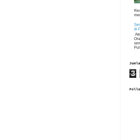
Res
men
Sen
di 
Aku
Ora
sen
Pul
Juml
3
Foll