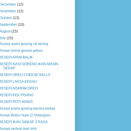
December
(12)
November
(12)
October
(13)
September
(10)
August
(15)
July
(15)
Resepi ayam goreng cili kering
Resepi donut gemuk gebus
RESEPI APAM BALIK
RESEPI NASI GORENG IKAN MASIN
SEDAP
RESEPI OREO CHEESE BALLS
RESEPI LAKSA KEDAH
RESEPI AISKRIM OREO
RESEPI KEK PISANG
RESEPI ROTI MANIS
Resepi popia goreng bersira pedas
Resepi Bubur Nasi (2 hidangan)
RESEPI IKAN SIAKAP 3 RASA
Resepi serbuk ikan bilis