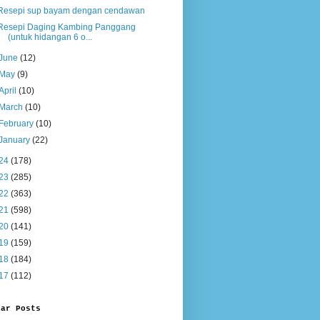
Resepi sup bayam dengan cendawan
Resepi Daging Kambing Panggang
(untuk hidangan 6 o...
June
(12)
May
(9)
April
(10)
March
(10)
February
(10)
January
(22)
24
(178)
23
(285)
22
(363)
21
(598)
20
(141)
19
(159)
18
(184)
17
(112)
lar Posts