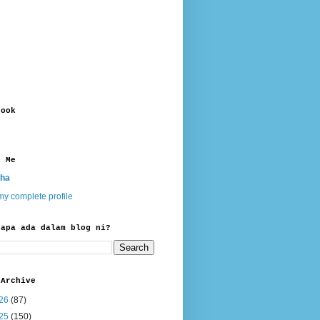
book
t Me
ha
y complete profile
 apa ada dalam blog ni?
 Archive
26
(87)
25
(150)