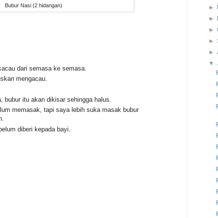
Bubur Nasi (2 hidangan)
►
►
►
►
►
▼
 kacau dari semasa ke semasa.
ruskan mengacau.
, bubur itu akan dikisar sehingga halus.
elum memasak, tapi saya lebih suka masak bubur
n.
elum diberi kepada bayi.