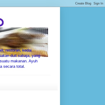
P
l, restoran, kedai
kan duit sahaja, yang
sesuatu makanan. Ayuh
 secara total.