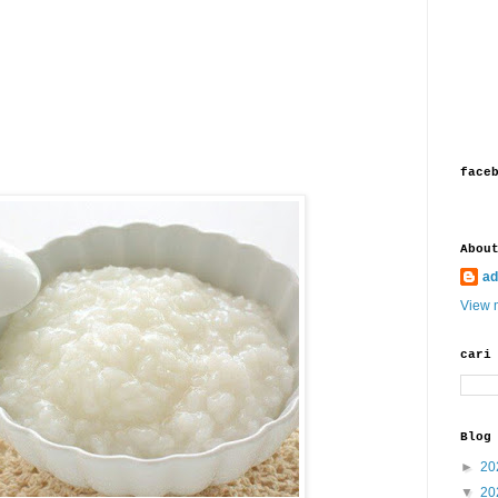
face
Abou
ad
View m
cari
Blog
►
20
▼
20