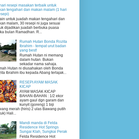
hari resepi masakan terbaik untuk
an tengahari dan makan malam (1 hari
esepi)
ain untuk juadah makan tengahari dan
an malam, 30 resepi ni juga sesuai
uk dijadikan juadah berbuka puasa
ika bulan Ramadhan. R...
Rumah Hutan Bonda Rozita
Ibrahim - tempat urut badan
yang best!
Rumah Hutan ni memang
dalam hutan. Bukan
sekadar nama sahaja.
ah Hutan ni diusahakan oleh Bonda
ita Ibrahim ibu kepada Abang terlajak...
RESEPI AYAM MASAK
KICAP
AYAM MASAK KICAP
BAHAN-BAHAN : 1/2 ekor
ayam gaul dgn garam dan
kunyit (goreng) 1 biji
ang merah (hiris) 2 ulas Bawang putih
uk) Hali...
Mandi manda di Felda
Residence Hot Springs
Sungai Klah, Sungkai Perak
Felda Residence Hot