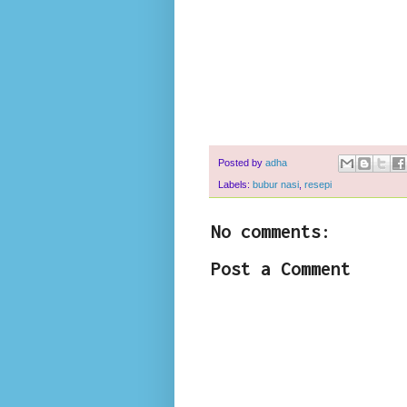
Posted by
adha
Labels:
bubur nasi
,
resepi
No comments:
Post a Comment