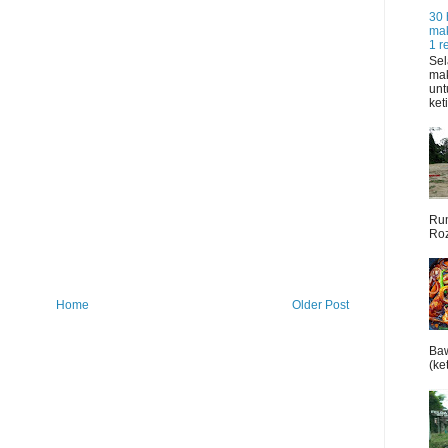
30 
mak
1 r
Sel
mak
unt
ket
Rum
Roz
Home
Older Post
Baw
(ket