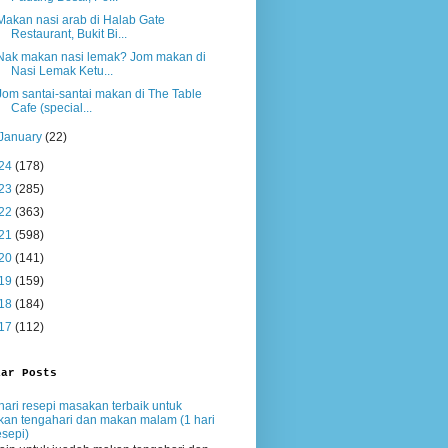
Makan nasi arab di Halab Gate
Restaurant, Bukit Bi...
Nak makan nasi lemak? Jom makan di
Nasi Lemak Ketu...
Jom santai-santai makan di The Table
Cafe (special...
January
(22)
24
(178)
23
(285)
22
(363)
21
(598)
20
(141)
19
(159)
18
(184)
17
(112)
lar Posts
hari resepi masakan terbaik untuk
an tengahari dan makan malam (1 hari
esepi)