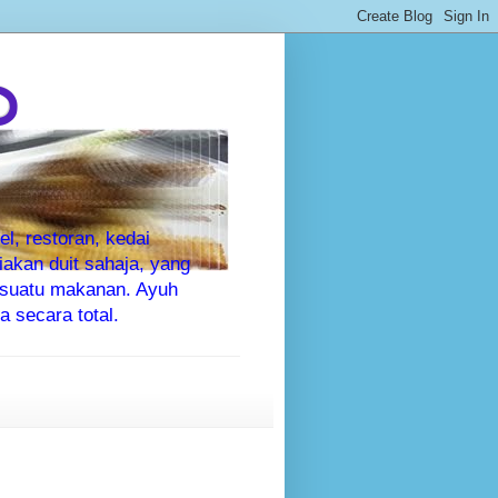
P
l, restoran, kedai
kan duit sahaja, yang
sesuatu makanan. Ayuh
 secara total.