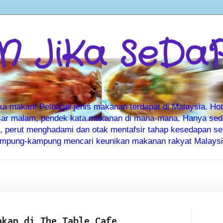
 JiKa SeDa
makan! Pelbagai jenis makanan terdapat di Malaysia. Hote
ar malam, pendek kata makanan di mana-mana. Hanya sedia
ti, perut menghadami dan otak mentafsir tahap kesedapan 
kampung-kampung mencari keunikan makanan rakyat Malaysia
akan di The Table Cafe