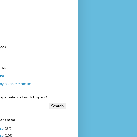
book
t Me
ha
y complete profile
 apa ada dalam blog ni?
 Archive
26
(87)
25
(150)