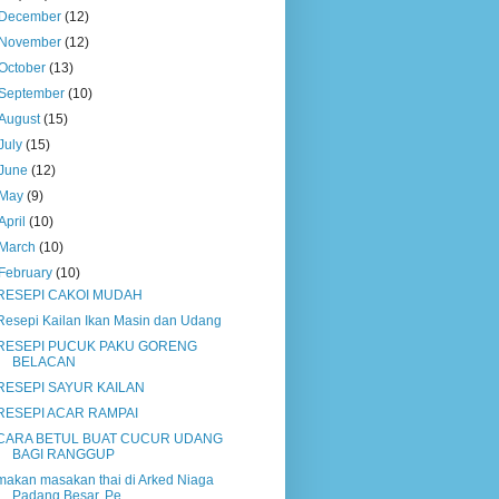
December
(12)
November
(12)
October
(13)
September
(10)
August
(15)
July
(15)
June
(12)
May
(9)
April
(10)
March
(10)
February
(10)
RESEPI CAKOI MUDAH
Resepi Kailan Ikan Masin dan Udang
RESEPI PUCUK PAKU GORENG
BELACAN
RESEPI SAYUR KAILAN
RESEPI ACAR RAMPAI
CARA BETUL BUAT CUCUR UDANG
BAGI RANGGUP
makan masakan thai di Arked Niaga
Padang Besar, Pe...