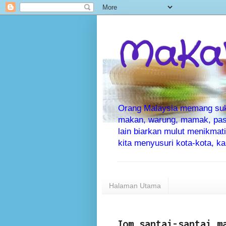
MaKaN
Orang Malaysia memang suka 
makan, warung, mamak, pas
lain biarkan mulut menikma
kita menyusuri kota-kota, 
Halaman Utama
Jom santai-santai m