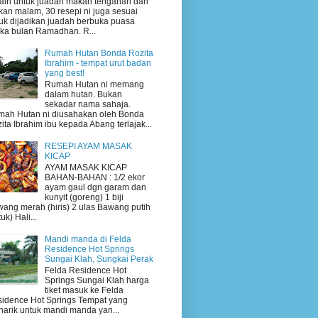
ain untuk juadah makan tengahari dan
an malam, 30 resepi ni juga sesuai
uk dijadikan juadah berbuka puasa
ika bulan Ramadhan. R...
Rumah Hutan Bonda Rozita
Ibrahim - tempat urut badan
yang best!
Rumah Hutan ni memang
dalam hutan. Bukan
sekadar nama sahaja.
ah Hutan ni diusahakan oleh Bonda
ita Ibrahim ibu kepada Abang terlajak...
RESEPI AYAM MASAK
KICAP
AYAM MASAK KICAP
BAHAN-BAHAN : 1/2 ekor
ayam gaul dgn garam dan
kunyit (goreng) 1 biji
ang merah (hiris) 2 ulas Bawang putih
uk) Hali...
Mandi manda di Felda
Residence Hot Springs
Sungai Klah, Sungkai Perak
Felda Residence Hot
Springs Sungai Klah harga
tiket masuk ke Felda
idence Hot Springs Tempat yang
arik untuk mandi manda yan...