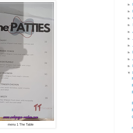
►
►
►
►
►
►
►
►
►
►
▼
menu 1 The Table