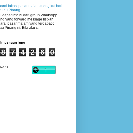
arai lokasi pasar malam mengikut hari
Pulau Pinang
 dapat info ni dari group WhatsApp .
ng yang forward message listkan
arai pasar malam yang terdapat di
au Pinang ni. Bila aku c...
ah pengunjung
8
7
4
2
6
0
owers