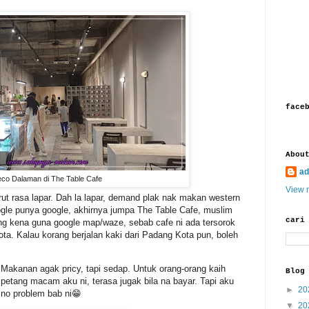
face
Abou
ad
co Dalaman di The Table Cafe
View m
erut rasa lapar. Dah la lapar, demand plak nak makan western
oogle punya google, akhirnya jumpa The Table Cafe, muslim
cari
ang kena guna google map/waze, sebab cafe ni ada tersorok
kota. Kalau korang berjalan kaki dari Padang Kota pun, boleh
 Makanan agak pricy, tapi sedap. Untuk orang-orang kaih
Blog
petang macam aku ni, terasa jugak bila na bayar. Tapi aku
►
20
 no problem bab ni😁
▼
20