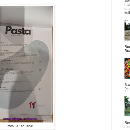
Sel
mak
unt
ket
Rum
Roz
Baw
(ket
Res
menu 3 The Table
men