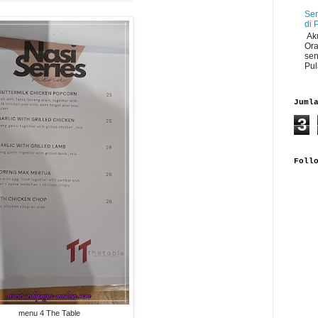
Sen
di 
Aku
Ora
sen
Pul
Juml
3
Foll
menu 4 The Table