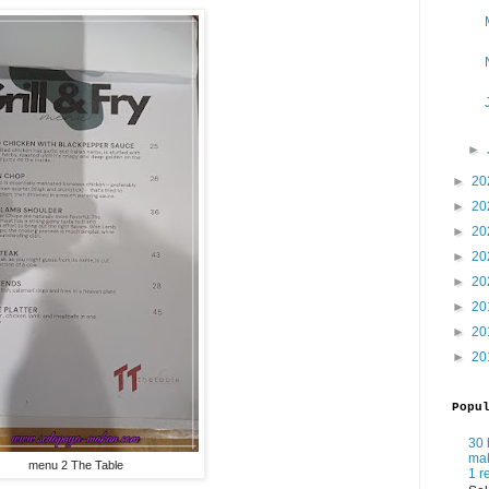
►
►
20
►
20
►
20
►
20
►
20
►
20
►
20
►
20
Popu
30 
mak
menu 2 The Table
1 r