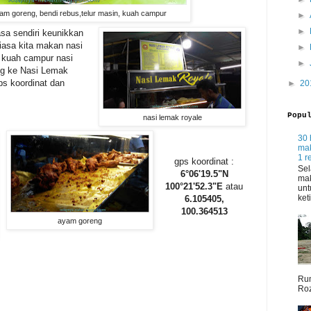
yam goreng, bendi rebus,telur masin, kuah campur
►
►
sa sendiri keunikkan
iasa kita makan nasi
►
i kuah campur nasi
►
ng ke Nasi Lemak
ps koordinat dan
►
20
Popu
nasi lemak royale
30 
mak
1 r
gps koordinat :
Sel
6°06'19.5"N
mak
100°21'52.3"E
atau
unt
ket
6.105405,
100.364513
ayam goreng
Rum
Roz