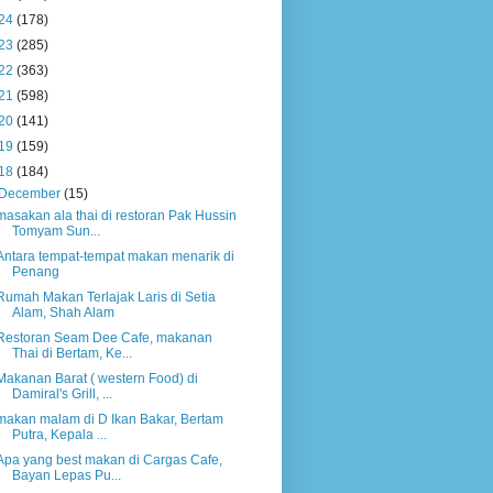
24
(178)
23
(285)
22
(363)
21
(598)
20
(141)
19
(159)
18
(184)
December
(15)
masakan ala thai di restoran Pak Hussin
Tomyam Sun...
Antara tempat-tempat makan menarik di
Penang
Rumah Makan Terlajak Laris di Setia
Alam, Shah Alam
Restoran Seam Dee Cafe, makanan
Thai di Bertam, Ke...
Makanan Barat ( western Food) di
Damiral's Grill, ...
makan malam di D Ikan Bakar, Bertam
Putra, Kepala ...
Apa yang best makan di Cargas Cafe,
Bayan Lepas Pu...