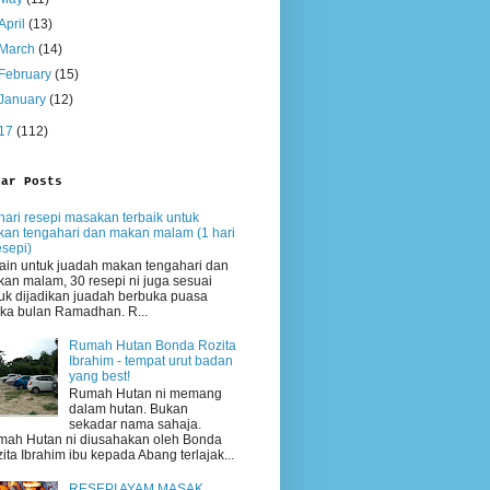
April
(13)
March
(14)
February
(15)
January
(12)
17
(112)
lar Posts
hari resepi masakan terbaik untuk
an tengahari dan makan malam (1 hari
esepi)
ain untuk juadah makan tengahari dan
an malam, 30 resepi ni juga sesuai
uk dijadikan juadah berbuka puasa
ika bulan Ramadhan. R...
Rumah Hutan Bonda Rozita
Ibrahim - tempat urut badan
yang best!
Rumah Hutan ni memang
dalam hutan. Bukan
sekadar nama sahaja.
ah Hutan ni diusahakan oleh Bonda
ita Ibrahim ibu kepada Abang terlajak...
RESEPI AYAM MASAK