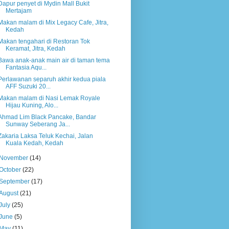
Dapur penyet di Mydin Mall Bukit
Mertajam
Makan malam di Mix Legacy Cafe, Jitra,
Kedah
Makan tengahari di Restoran Tok
Keramat, Jitra, Kedah
Bawa anak-anak main air di taman tema
Fantasia Aqu...
Perlawanan separuh akhir kedua piala
AFF Suzuki 20...
Makan malam di Nasi Lemak Royale
Hijau Kuning, Alo...
Ahmad Lim Black Pancake, Bandar
Sunway Seberang Ja...
Zakaria Laksa Teluk Kechai, Jalan
Kuala Kedah, Kedah
November
(14)
October
(22)
September
(17)
August
(21)
July
(25)
June
(5)
May
(11)