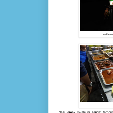
nasi lema
Nasi lemak royale ni sangat famous