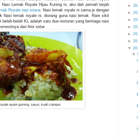
in Nasi Lemak Royale Hijau Kuning ni, aku dah pernah terjah
►
20
mak Royale tepi istana
. Nasi lemak royale ni sama je dengan
►
20
 Nasi lemak royale ni, diorang guna nasi lemak. Rare sikit
►
20
Di belah-belah KL adalah satu dua restoran yang berniaga nasi
semestinya dari Alor setar.
►
20
►
20
►
20
▼
20
▼
royale ayam goreng, sayur, kuah campur