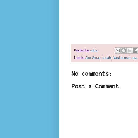
Posted by
adha
Labels:
Alor Setar
,
kedah
,
Nasi Lemak roya
No comments:
Post a Comment