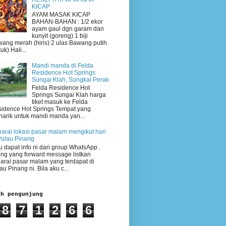
KICAP
AYAM MASAK KICAP
BAHAN-BAHAN : 1/2 ekor
ayam gaul dgn garam dan
kunyit (goreng) 1 biji
ang merah (hiris) 2 ulas Bawang putih
uk) Hali...
Mandi manda di Felda
Residence Hot Springs
Sungai Klah, Sungkai Perak
Felda Residence Hot
Springs Sungai Klah harga
tiket masuk ke Felda
idence Hot Springs Tempat yang
arik untuk mandi manda yan...
arai lokasi pasar malam mengikut hari
Pulau Pinang
 dapat info ni dari group WhatsApp .
ng yang forward message listkan
arai pasar malam yang terdapat di
au Pinang ni. Bila aku c...
ah pengunjung
8
7
1
2
6
6