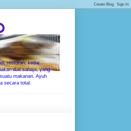
P
l, restoran, kedai
kan duit sahaja, yang
sesuatu makanan. Ayuh
 secara total.