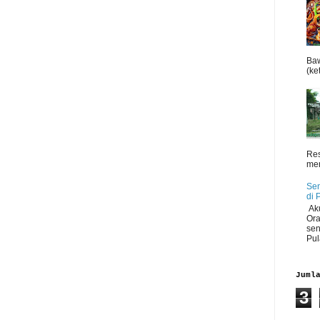
Baw
(ket
Res
men
Sen
di 
Aku
Ora
sen
Pul
Juml
3