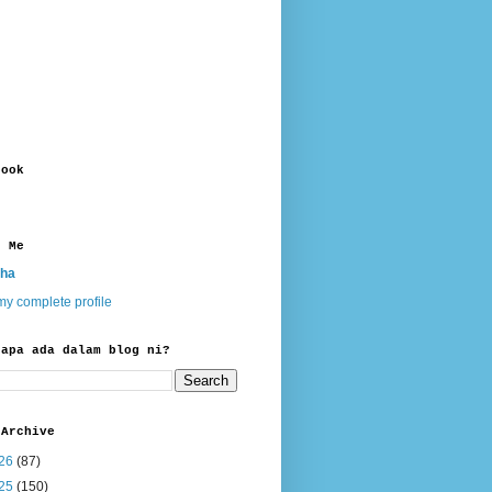
book
t Me
ha
y complete profile
 apa ada dalam blog ni?
 Archive
26
(87)
25
(150)