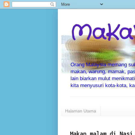
MaKaN
Orang Malaysia memang suka 
makan, warung, mamak, pas
lain biarkan mulut menikma
kita menyusuri kota-kota, 
Halaman Utama
Makan malam di Nasi