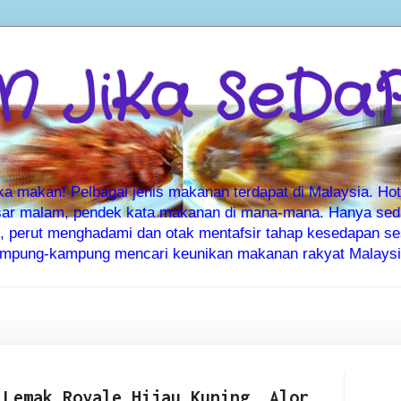
 JiKa SeDa
makan! Pelbagai jenis makanan terdapat di Malaysia. Hote
ar malam, pendek kata makanan di mana-mana. Hanya sedia
ti, perut menghadami dan otak mentafsir tahap kesedapan 
kampung-kampung mencari keunikan makanan rakyat Malaysia
 Lemak Royale Hijau Kuning, Alor