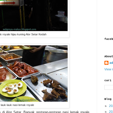
k royale hijau kuning Alor Setar Kedah
face
Abou
ad
View m
cari
Blog
lauk-lauk nasi lemak royale
►
20
►
20
 di Alor Setar. Banyak restoran-restoran nasi lemak royale