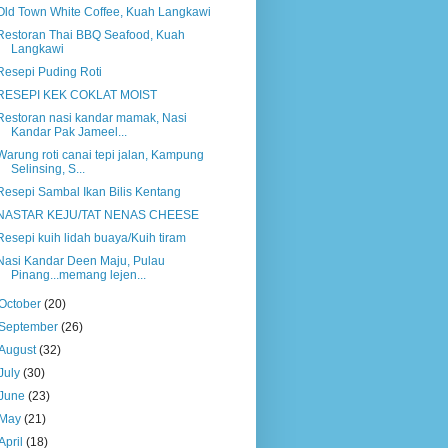
Old Town White Coffee, Kuah Langkawi
Restoran Thai BBQ Seafood, Kuah
Langkawi
Resepi Puding Roti
RESEPI KEK COKLAT MOIST
Restoran nasi kandar mamak, Nasi
Kandar Pak Jameel...
Warung roti canai tepi jalan, Kampung
Selinsing, S...
Resepi Sambal Ikan Bilis Kentang
NASTAR KEJU/TAT NENAS CHEESE
Resepi kuih lidah buaya/Kuih tiram
Nasi Kandar Deen Maju, Pulau
Pinang...memang lejen...
October
(20)
September
(26)
August
(32)
July
(30)
June
(23)
May
(21)
April
(18)