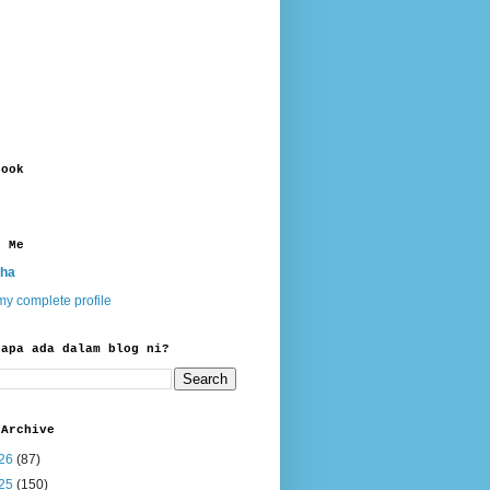
book
t Me
ha
y complete profile
 apa ada dalam blog ni?
 Archive
26
(87)
25
(150)