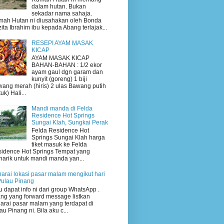
dalam hutan. Bukan
sekadar nama sahaja.
ah Hutan ni diusahakan oleh Bonda
ita Ibrahim ibu kepada Abang terlajak...
RESEPI AYAM MASAK
KICAP
AYAM MASAK KICAP
BAHAN-BAHAN : 1/2 ekor
ayam gaul dgn garam dan
kunyit (goreng) 1 biji
ang merah (hiris) 2 ulas Bawang putih
uk) Hali...
Mandi manda di Felda
Residence Hot Springs
Sungai Klah, Sungkai Perak
Felda Residence Hot
Springs Sungai Klah harga
tiket masuk ke Felda
idence Hot Springs Tempat yang
arik untuk mandi manda yan...
arai lokasi pasar malam mengikut hari
Pulau Pinang
 dapat info ni dari group WhatsApp .
ng yang forward message listkan
arai pasar malam yang terdapat di
au Pinang ni. Bila aku c...