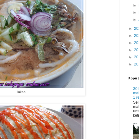
►
►
►
►
20
►
20
►
20
►
20
►
20
►
20
Popu
30 
laksa
mak
1 r
Sel
mak
unt
ket