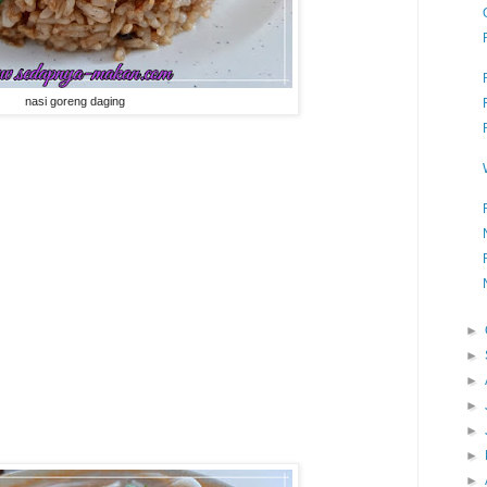
nasi goreng daging
►
►
►
►
►
►
►