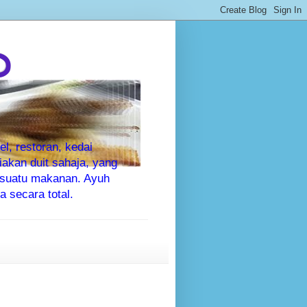
P
l, restoran, kedai
kan duit sahaja, yang
sesuatu makanan. Ayuh
 secara total.