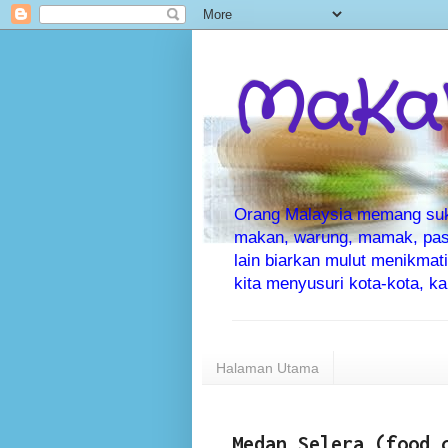
MaKaN
Orang Malaysia memang suka 
makan, warung, mamak, pas
lain biarkan mulut menikma
kita menyusuri kota-kota, 
Halaman Utama
Medan Selera (food 