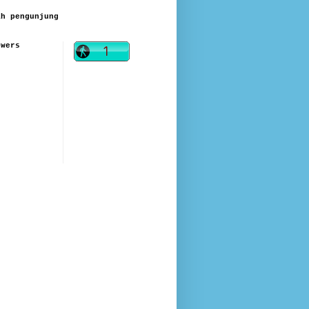
ah pengunjung
owers