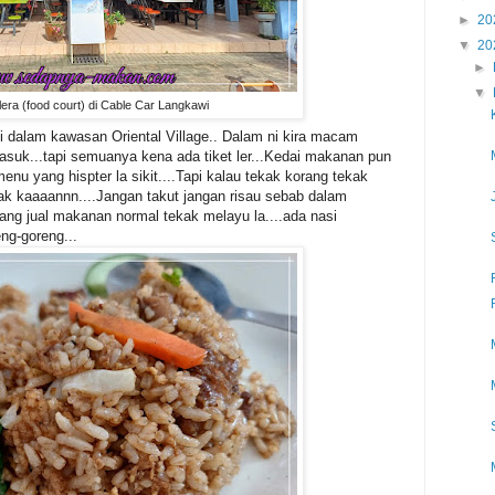
►
20
▼
20
►
▼
era (food court) di Cable Car Langkawi
 di dalam kawasan Oriental Village.. Dalam ni kira macam
suk...tapi semuanya kena ada tiket ler...Kedai makanan pun
u yang hispter la sikit....Tapi kalau tekak korang tekak
gak kaaaannn....Jangan takut jangan risau sebab dalam
 yang jual makanan normal tekak melayu la....ada nasi
ng-goreng...