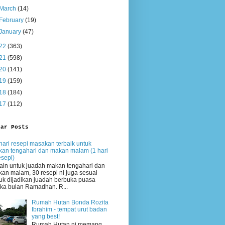
March
(14)
February
(19)
January
(47)
22
(363)
21
(598)
20
(141)
19
(159)
18
(184)
17
(112)
lar Posts
hari resepi masakan terbaik untuk
an tengahari dan makan malam (1 hari
esepi)
ain untuk juadah makan tengahari dan
an malam, 30 resepi ni juga sesuai
uk dijadikan juadah berbuka puasa
ika bulan Ramadhan. R...
Rumah Hutan Bonda Rozita
Ibrahim - tempat urut badan
yang best!
Rumah Hutan ni memang