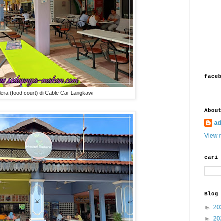
face
era (food court) di Cable Car Langkawi
Abou
ad
View m
cari
Blog
►
20
►
20