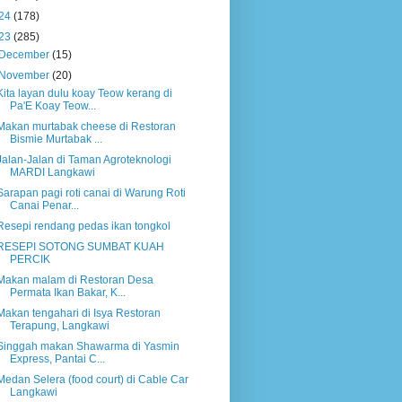
24
(178)
23
(285)
December
(15)
November
(20)
Kita layan dulu koay Teow kerang di
Pa'E Koay Teow...
Makan murtabak cheese di Restoran
Bismie Murtabak ...
Jalan-Jalan di Taman Agroteknologi
MARDI Langkawi
Sarapan pagi roti canai di Warung Roti
Canai Penar...
Resepi rendang pedas ikan tongkol
RESEPI SOTONG SUMBAT KUAH
PERCIK
Makan malam di Restoran Desa
Permata Ikan Bakar, K...
Makan tengahari di Isya Restoran
Terapung, Langkawi
Singgah makan Shawarma di Yasmin
Express, Pantai C...
Medan Selera (food court) di Cable Car
Langkawi