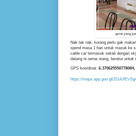
gerai yang ju
Nak tak nak, korang perlu gak makan 
spend masa 1 hari untuk masuk ke s
cable car termasuk sekali dengan s
datang ni ramai orang, beratur untuk
GPS koordinat:
6.370629550778084,
https://maps.app.goo.gl/2514JfEvS