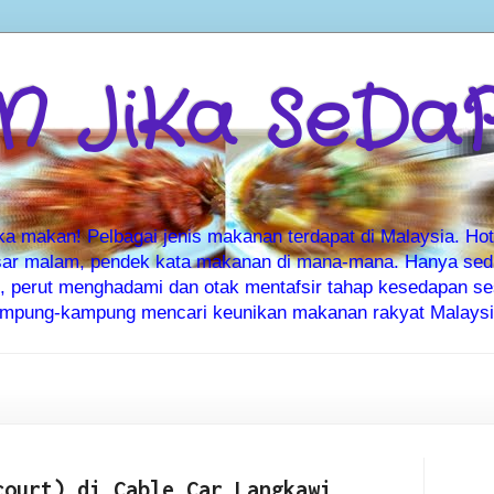
 JiKa SeDa
makan! Pelbagai jenis makanan terdapat di Malaysia. Hote
ar malam, pendek kata makanan di mana-mana. Hanya sedia
ti, perut menghadami dan otak mentafsir tahap kesedapan 
kampung-kampung mencari keunikan makanan rakyat Malaysia
court) di Cable Car Langkawi