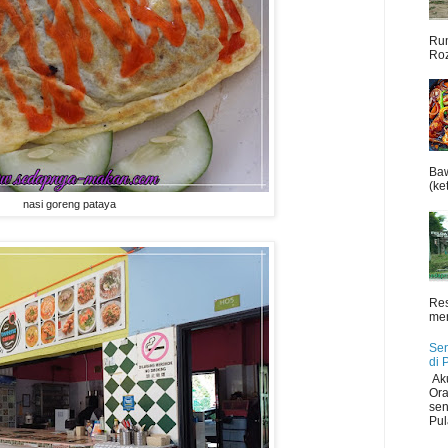
Rum
Roz
Baw
(ket
nasi goreng pataya
Res
men
Sen
di 
Aku
Ora
sen
Pul