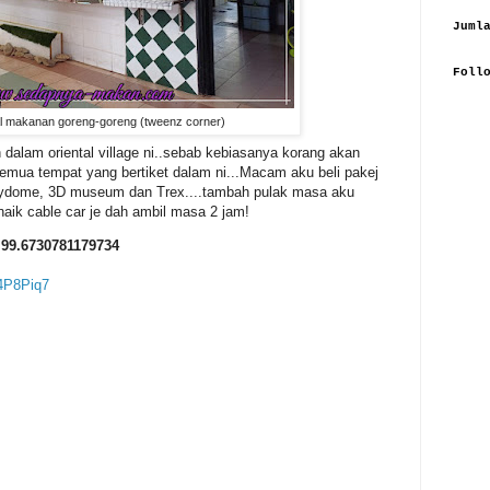
Juml
Foll
al makanan goreng-goreng (tweenz corner)
dalam oriental village ni..sebab kebiasanya korang akan
emua tempat yang bertiket dalam ni...Macam aku beli pakej
kydome, 3D museum dan Trex....tambah pulak masa aku
 naik cable car je dah ambil masa 2 jam!
 99.6730781179734
g4P8Piq7