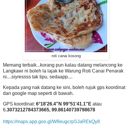
roti canai kosong
Memang terbaik...korang pun kalau datang melancong ke
Langkawi ni boleh la lajak ke Warung Roti Canai Penarak
ni....siyressss tak tipu, sedaapp....
Kepada yang nak datang ke sini, boleh rujuk gps koordinat
dan google map seperti di bawah.
GPS koordinat:
6°18'26.4"N 99°51'41.1"E
atau
6
.3073212784373665, 99.86140739798678
https://maps.app.goo.gl/W8eugcrpSJaREkQy8