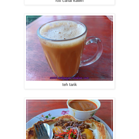
roti canai kawin
teh tarik