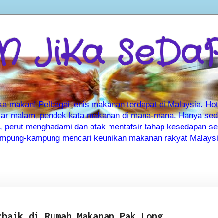
 JiKa SeDa
makan! Pelbagai jenis makanan terdapat di Malaysia. Hote
ar malam, pendek kata makanan di mana-mana. Hanya sedia
ti, perut menghadami dan otak mentafsir tahap kesedapan 
kampung-kampung mencari keunikan makanan rakyat Malaysia
rbaik di Rumah Makanan Pak Long,