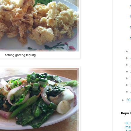
►
sotong goreng tepung
►
►
►
►
►
►
►
20
Popu
30 
mak