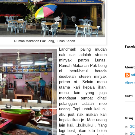
Rumah Makanan Pak Long, Lunas Kedah
face
Landmark paling mudah
nak cari adalah stesen
minyak petron Lunas.
Rumah Makanan Pak Long
Abou
ni betul-betul berada
ad
disebelah stesen minyak
petron ni. Selain menu
View m
utama kari kepala ikan,
menu lain yang juga
cari
mendapat tempat dihati
pelanggan adalah mee
udang. Tapi untuk kali ni,
aku just nak makan kari
Blog
kepala ikan je. Mee udang
lain kali....kuikuikui.. Yang
►
20
lagi best, ikan kita boleh
►
20