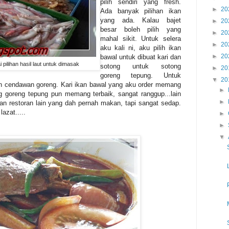
pilih sendiri yang fresh.
►
20
Ada banyak pilihan ikan
yang ada. Kalau bajet
►
20
besar boleh pilih yang
►
20
mahal sikit. Untuk selera
►
20
aku kali ni, aku pilih ikan
►
20
bawal untuk dibuat kari dan
pilihan hasil laut untuk dimasak
sotong untuk sotong
►
20
goreng tepung. Untuk
▼
20
dan cendawan goreng. Kari ikan bawal yang aku order memang
►
ng goreng tepung pun memang terbaik, sangat ranggup...lain
►
gan restoran lain yang dah pernah makan, tapi sangat sedap.
azat.....
►
►
▼