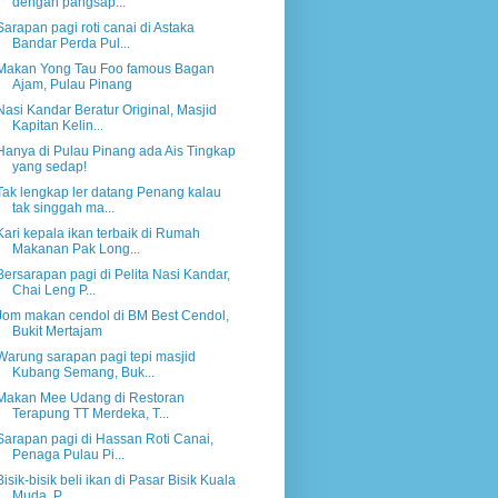
dengan pangsap...
Sarapan pagi roti canai di Astaka
Bandar Perda Pul...
Makan Yong Tau Foo famous Bagan
Ajam, Pulau Pinang
Nasi Kandar Beratur Original, Masjid
Kapitan Kelin...
Hanya di Pulau Pinang ada Ais Tingkap
yang sedap!
Tak lengkap ler datang Penang kalau
tak singgah ma...
Kari kepala ikan terbaik di Rumah
Makanan Pak Long...
Bersarapan pagi di Pelita Nasi Kandar,
Chai Leng P...
Jom makan cendol di BM Best Cendol,
Bukit Mertajam
Warung sarapan pagi tepi masjid
Kubang Semang, Buk...
Makan Mee Udang di Restoran
Terapung TT Merdeka, T...
Sarapan pagi di Hassan Roti Canai,
Penaga Pulau Pi...
Bisik-bisik beli ikan di Pasar Bisik Kuala
Muda, P...