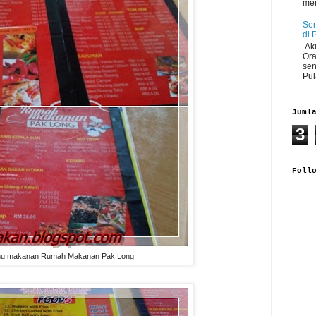
men
Sen
di 
Aku
Ora
sen
Pul
Juml
3
Foll
u makanan Rumah Makanan Pak Long