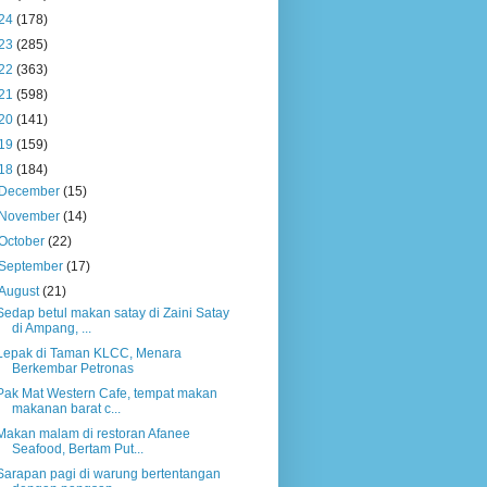
24
(178)
23
(285)
22
(363)
21
(598)
20
(141)
19
(159)
18
(184)
December
(15)
November
(14)
October
(22)
September
(17)
August
(21)
Sedap betul makan satay di Zaini Satay
di Ampang, ...
Lepak di Taman KLCC, Menara
Berkembar Petronas
Pak Mat Western Cafe, tempat makan
makanan barat c...
Makan malam di restoran Afanee
Seafood, Bertam Put...
Sarapan pagi di warung bertentangan