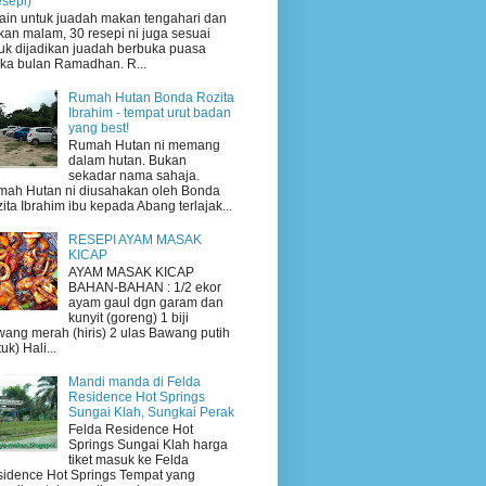
esepi)
ain untuk juadah makan tengahari dan
an malam, 30 resepi ni juga sesuai
uk dijadikan juadah berbuka puasa
ika bulan Ramadhan. R...
Rumah Hutan Bonda Rozita
Ibrahim - tempat urut badan
yang best!
Rumah Hutan ni memang
dalam hutan. Bukan
sekadar nama sahaja.
ah Hutan ni diusahakan oleh Bonda
ita Ibrahim ibu kepada Abang terlajak...
RESEPI AYAM MASAK
KICAP
AYAM MASAK KICAP
BAHAN-BAHAN : 1/2 ekor
ayam gaul dgn garam dan
kunyit (goreng) 1 biji
ang merah (hiris) 2 ulas Bawang putih
uk) Hali...
Mandi manda di Felda
Residence Hot Springs
Sungai Klah, Sungkai Perak
Felda Residence Hot
Springs Sungai Klah harga
tiket masuk ke Felda
idence Hot Springs Tempat yang