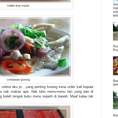
1 r
Sel
kailan ikan masin
mak
unt
ket
Rum
Roz
cendawan goreng
Baw
(ket
elera aku je....yang penting korang kena order kali kepala
g la nak makan apa. Nak tahu menu-menu lain yang ada di
 boleh tengok buku menu seperti di bawah. Maaf kalau tak
Res