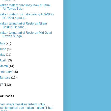
Makan malam char koay teow di Teluk
Air Tawar, But...
Makan malam roti bakar arang ARANGO
PARK di Kepala...
Makan tengahari di Restoran Nilam
Baiduri, Bandar ...
Makan tengahari di Restoran Mid Gulai
Kawah Sungai...
July
(25)
June
(5)
May
(11)
April
(13)
March
(14)
February
(15)
January
(12)
17
(112)
lar Posts
hari resepi masakan terbaik untuk
an tengahari dan makan malam (1 hari