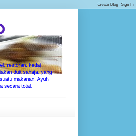
P
l, restoran, kedai
kan duit sahaja, yang
sesuatu makanan. Ayuh
 secara total.