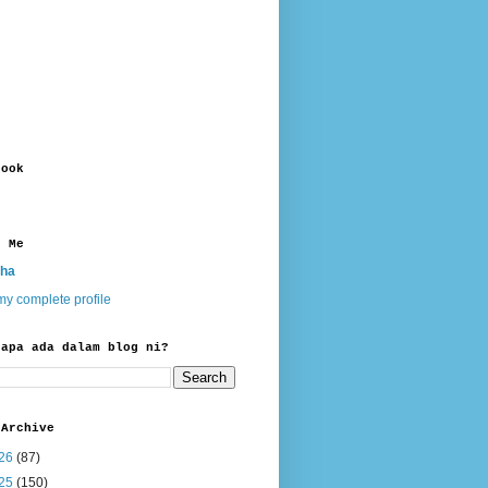
book
t Me
ha
y complete profile
 apa ada dalam blog ni?
 Archive
26
(87)
25
(150)