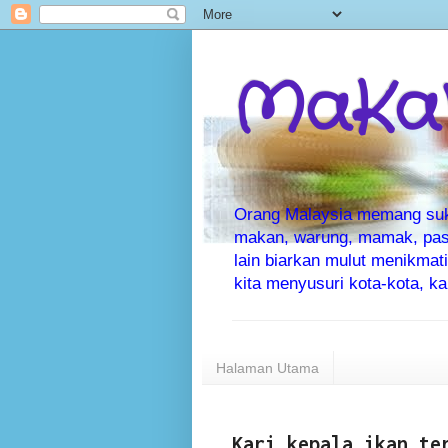
MaKaN
Orang Malaysia memang suka 
makan, warung, mamak, pas
lain biarkan mulut menikma
kita menyusuri kota-kota, 
Halaman Utama
Kari kepala ikan te