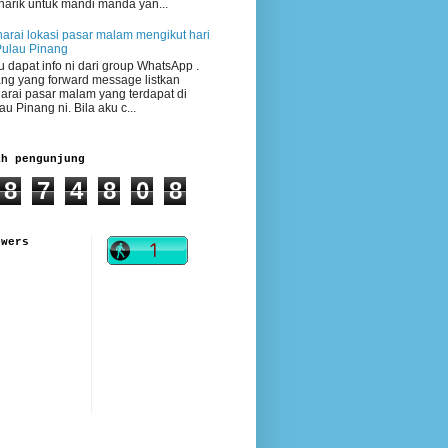
arik untuk mandi manda yan...
arai lokasi pasar malam mengikut hari
Pulau Pinang
 dapat info ni dari group WhatsApp .
ng yang forward message listkan
arai pasar malam yang terdapat di
au Pinang ni. Bila aku c...
ah pengunjung
8
7
4
8
0
8
owers