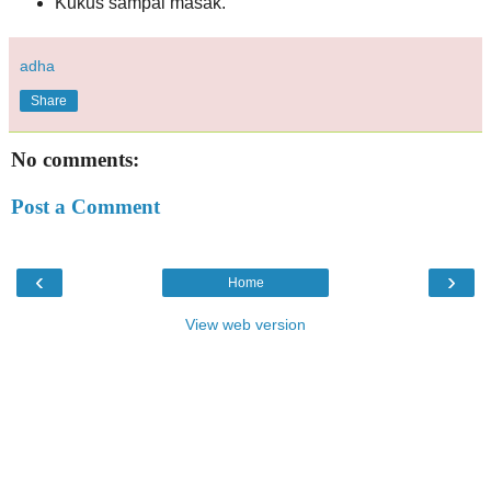
Kukus sampai masak.
adha
Share
No comments:
Post a Comment
‹
›
Home
View web version