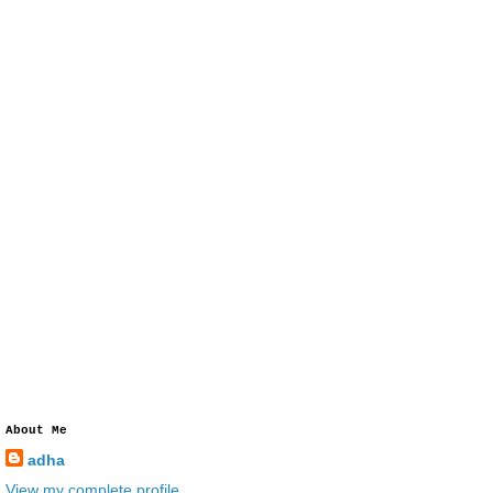
About Me
adha
View my complete profile