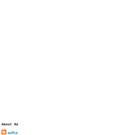
About Me
adha