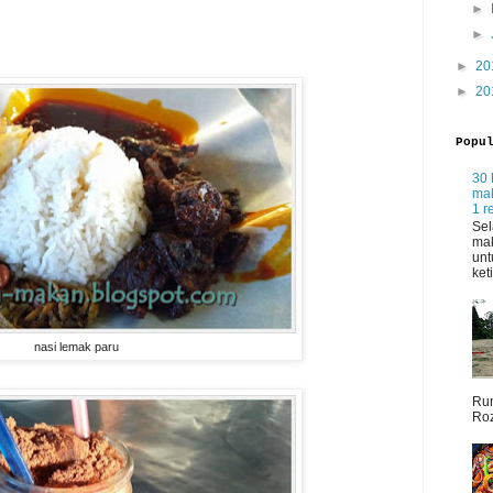
►
►
►
20
►
20
Popu
30 
mak
1 r
Sel
mak
unt
ket
nasi lemak paru
Rum
Roz