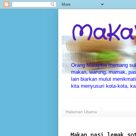
MaKaN
Orang Malaysia memang suka 
makan, warung, mamak, pas
lain biarkan mulut menikma
kita menyusuri kota-kota, 
Halaman Utama
Makan nasi lemak so