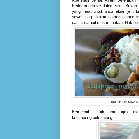
Abe Nasi Lemak Ayam Berempah ni 
Kedai ni ada ke dalam sikit. Bukan t
yang muat untuk satu laluan je... 
sawah pagi...kalau datang petang-p
cantik sambil makan-makan. Nak buka
nasi lemak sotong
Berempah.... tak lupa jugak, ak
kelempong/pelempong.