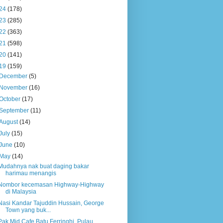
24
(178)
23
(285)
22
(363)
21
(598)
20
(141)
19
(159)
December
(5)
November
(16)
October
(17)
September
(11)
August
(14)
July
(15)
June
(10)
May
(14)
Mudahnya nak buat daging bakar
harimau menangis
Nombor kecemasan Highway-Highway
di Malaysia
Nasi Kandar Tajuddin Hussain, George
Town yang buk...
Pak Mid Cafe Batu Ferringhi, Pulau