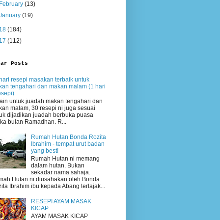
February
(13)
January
(19)
18
(184)
17
(112)
lar Posts
hari resepi masakan terbaik untuk
an tengahari dan makan malam (1 hari
esepi)
ain untuk juadah makan tengahari dan
an malam, 30 resepi ni juga sesuai
uk dijadikan juadah berbuka puasa
ika bulan Ramadhan. R...
Rumah Hutan Bonda Rozita
Ibrahim - tempat urut badan
yang best!
Rumah Hutan ni memang
dalam hutan. Bukan
sekadar nama sahaja.
ah Hutan ni diusahakan oleh Bonda
ita Ibrahim ibu kepada Abang terlajak...
RESEPI AYAM MASAK
KICAP
AYAM MASAK KICAP