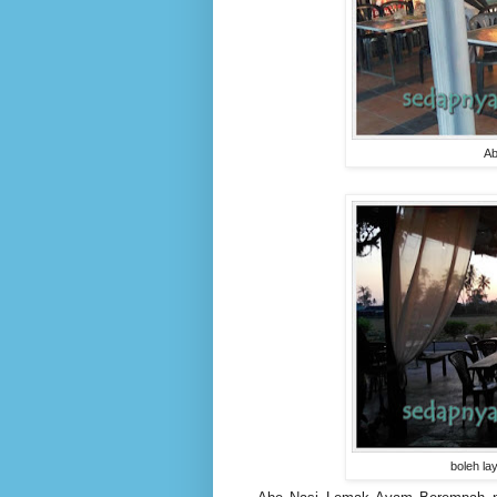
Ab
boleh l