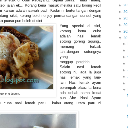
terletak di Guar Kepayang, Kepala Batas, Pulau Pinang.
epi jalan ek... Korang kena masuk melalui satu lorong kecil
►
20
kiri kanan adalah sawah padi. Kedai ni bertentangan dengan
►
20
etang sikit, korang boleh enjoy permandangan sunset yang
►
20
 puasa pun boleh di sini..
►
20
Yang special di sini,
korang kena cuba
►
20
adalah nasi lemak
▼
20
sotong goreng tepung..
►
memang terbaik
►
lah..dengan sotongnya
yang
►
ranggup...perghhh....
►
Selain nasi lemak
►
sotong ni, ada la juga
►
nasi lemak yang lain-
lain. Nasi lemak ayam
►
berempah ofcoz la kena
▼
ada sebab nama kedai
 goreng tepung
pun Abe Nasi Ayam
u cuba nasi lemak paru... kalau orang utara paru ni