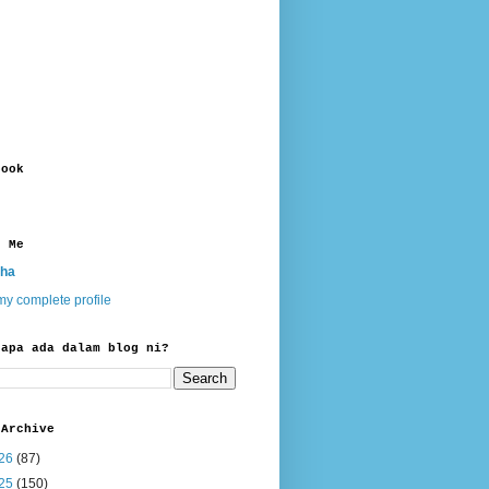
book
t Me
ha
y complete profile
 apa ada dalam blog ni?
 Archive
26
(87)
25
(150)