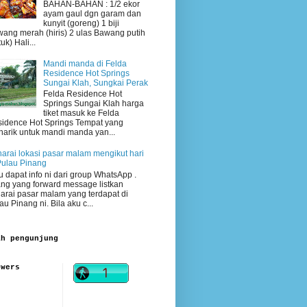
BAHAN-BAHAN : 1/2 ekor
ayam gaul dgn garam dan
kunyit (goreng) 1 biji
ang merah (hiris) 2 ulas Bawang putih
uk) Hali...
Mandi manda di Felda
Residence Hot Springs
Sungai Klah, Sungkai Perak
Felda Residence Hot
Springs Sungai Klah harga
tiket masuk ke Felda
idence Hot Springs Tempat yang
arik untuk mandi manda yan...
arai lokasi pasar malam mengikut hari
Pulau Pinang
 dapat info ni dari group WhatsApp .
ng yang forward message listkan
arai pasar malam yang terdapat di
au Pinang ni. Bila aku c...
ah pengunjung
owers