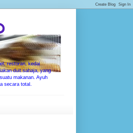
P
l, restoran, kedai
kan duit sahaja, yang
sesuatu makanan. Ayuh
 secara total.