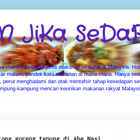
 JiKa SeDa
makan! Pelbagai jenis makanan terdapat di Malaysia. Hote
ar malam, pendek kata makanan di mana-mana. Hanya sedia
ti, perut menghadami dan otak mentafsir tahap kesedapan 
kampung-kampung mencari keunikan makanan rakyat Malaysia
tong goreng tepung di Abe Nasi