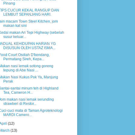
Pinang
TIPS CUCUR KEKAL RANGUP DAN
LEMBUT SEPANJANG HARI.
lain macam Town Steel Kitchen, jom
makan kat sini
Kedai makan Ari Tepi Highway (sebelah
susur keluar...
JADUAL KEHIDUPAN HARIAN YG
DISUSUN OLEH USTAZ ISMA...
Food Court Osdiah D'bendang,
Permatang Sireh, Kepa...
Makan nasi lemak sotong goreng
tepung di Abe Nasi ...
Makan Nasi Kukus Pok Ya, Manjung
Perak
Santai-santai minum teh di Highland
Tea, Cameron H...
Jom makan nasi lemak serunding
strawberi di Restor...
Cuci-cuci mata di Taman Agroteknologi
MARDI Camero...
April
(12)
March
(13)