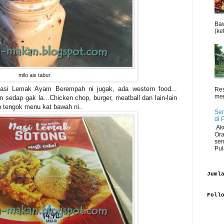
Baw
(ket
milo ais tabur
asi Lemak Ayam Berempah ni jugak, ada western food...
Res
men
 sedap gak la...Chicken chop, burger, meatball dan lain-lain
 tengok menu kat bawah ni..
Sen
di 
Aku
Ora
sen
Pul
Juml
Foll