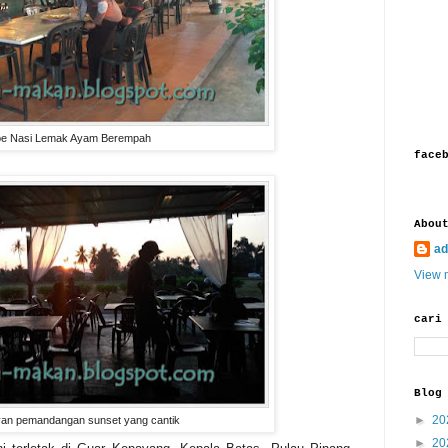
e Nasi Lemak Ayam Berempah
face
Abou
ad
View m
cari
Blog
►
20
ayan pemandangan sunset yang cantik
►
20