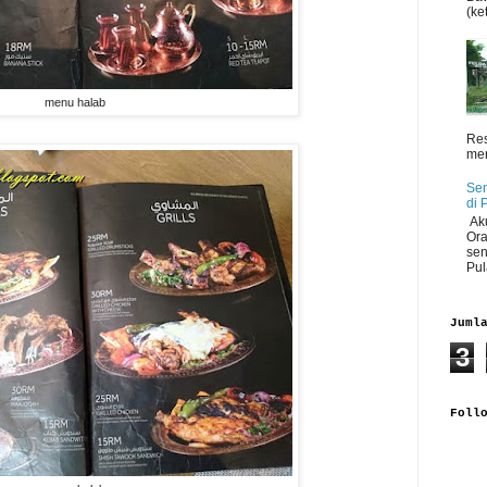
(ket
menu halab
Res
men
Sen
di 
Aku
Ora
sen
Pul
Juml
3
Foll