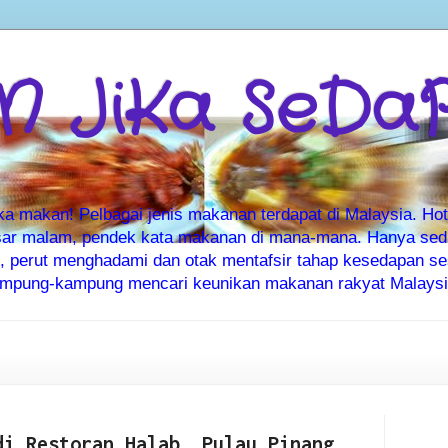
 JiKa SeDa
makan! Pelbagai jenis makanan terdapat di Malaysia. Hote
ar malam, pendek kata makanan di mana-mana. Hanya sedia
ti, perut menghadami dan otak mentafsir tahap kesedapan 
kampung-kampung mencari keunikan makanan rakyat Malaysia
di Restoran Halab, Pulau Pinang