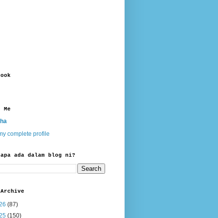
book
t Me
ha
y complete profile
 apa ada dalam blog ni?
 Archive
26
(87)
25
(150)