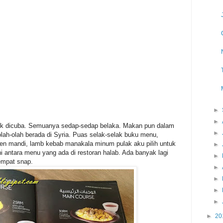
►
►
k dicuba. Semuanya sedap-sedap belaka. Makan pun dalam
►
olah-olah berada di Syria. Puas selak-selak buku menu,
ken mandi, lamb kebab manakala minum pulak aku pilih untuk
►
i antara menu yang ada di restoran halab. Ada banyak lagi
►
empat snap.
►
►
►
►
►
20