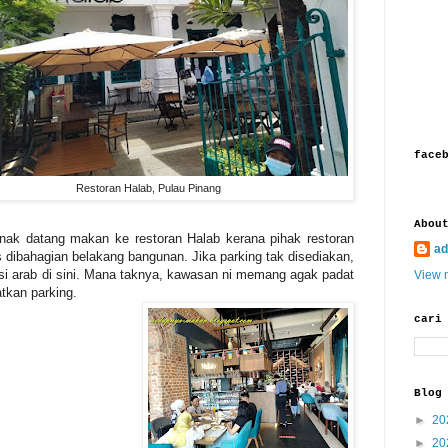
face
Restoran Halab, Pulau Pinang
Abou
nak datang makan ke restoran Halab kerana pihak restoran
ad
 dibahagian belakang bangunan. Jika parking tak disediakan,
asi arab di sini. Mana taknya, kawasan ni memang agak padat
View m
tkan parking.
cari
Blog
►
20
►
20