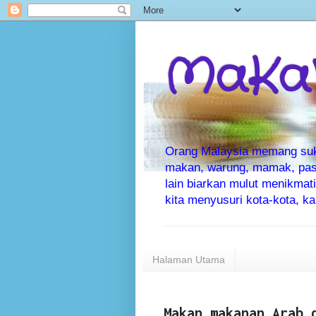
MaKaN
Orang Malaysia memang suka 
makan, warung, mamak, pas
lain biarkan mulut menikma
kita menyusuri kota-kota, 
Halaman Utama
Makan makanan Arab 