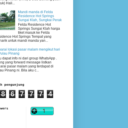
uk) Hali...
Mandi manda di Felda
Residence Hot Springs
Sungai Klah, Sungkai Perak
Felda Residence Hot
Springs Sungai Klah harga
tiket masuk ke Felda
idence Hot Springs Tempat yang
arik untuk mandi manda yan...
arai lokasi pasar malam mengikut hari
Pulau Pinang
 dapat info ni dari group WhatsApp .
ng yang forward message listkan
arai pasar malam yang terdapat di
au Pinang ni. Bila aku c...
ah pengunjung
8
6
7
7
7
4
owers