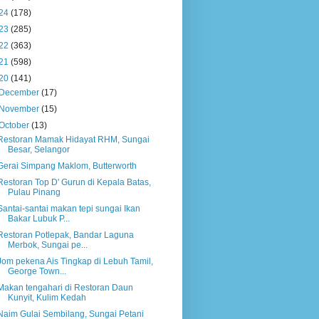
24
(178)
23
(285)
22
(363)
21
(598)
20
(141)
December
(17)
November
(15)
October
(13)
Restoran Mamak Hidayat RHM, Sungai
Besar, Selangor
Gerai Simpang Maklom, Butterworth
Restoran Top D' Gurun di Kepala Batas,
Pulau Pinang
Santai-santai makan tepi sungai Ikan
Bakar Lubuk P...
Restoran Potlepak, Bandar Laguna
Merbok, Sungai pe...
Jom pekena Ais Tingkap di Lebuh Tamil,
George Town...
Makan tengahari di Restoran Daun
Kunyit, Kulim Kedah
Naim Gulai Sembilang, Sungai Petani