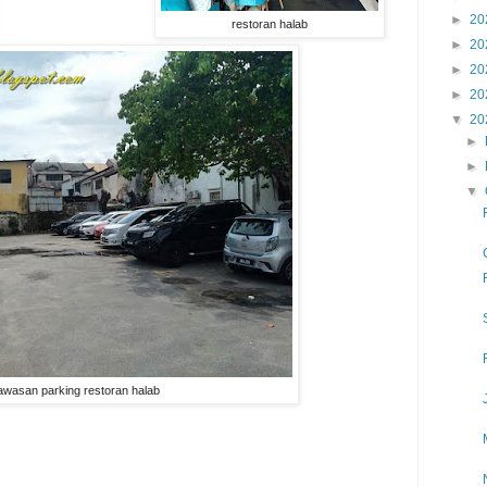
►
20
restoran halab
►
20
►
20
►
20
▼
20
►
►
▼
awasan parking restoran halab