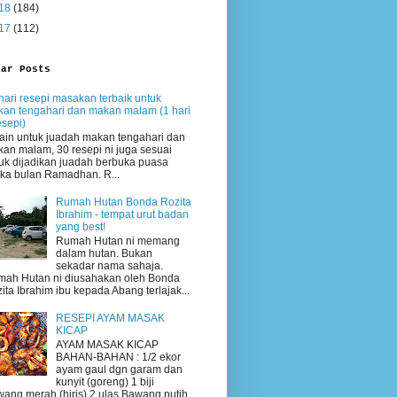
18
(184)
17
(112)
lar Posts
hari resepi masakan terbaik untuk
an tengahari dan makan malam (1 hari
esepi)
ain untuk juadah makan tengahari dan
an malam, 30 resepi ni juga sesuai
uk dijadikan juadah berbuka puasa
ika bulan Ramadhan. R...
Rumah Hutan Bonda Rozita
Ibrahim - tempat urut badan
yang best!
Rumah Hutan ni memang
dalam hutan. Bukan
sekadar nama sahaja.
ah Hutan ni diusahakan oleh Bonda
ita Ibrahim ibu kepada Abang terlajak...
RESEPI AYAM MASAK
KICAP
AYAM MASAK KICAP
BAHAN-BAHAN : 1/2 ekor
ayam gaul dgn garam dan
kunyit (goreng) 1 biji
ang merah (hiris) 2 ulas Bawang putih