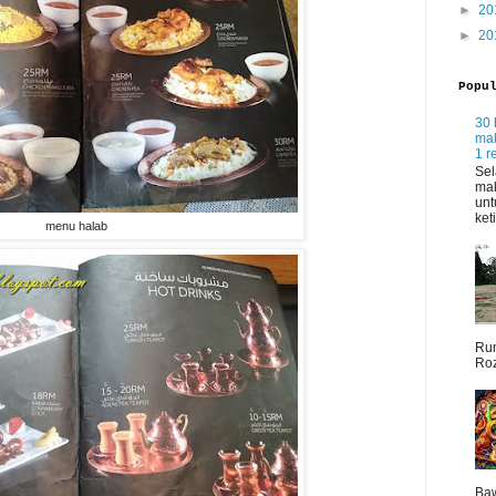
►
20
►
20
Popu
30 
mak
1 r
Sel
mak
unt
ket
menu halab
Rum
Roz
Baw