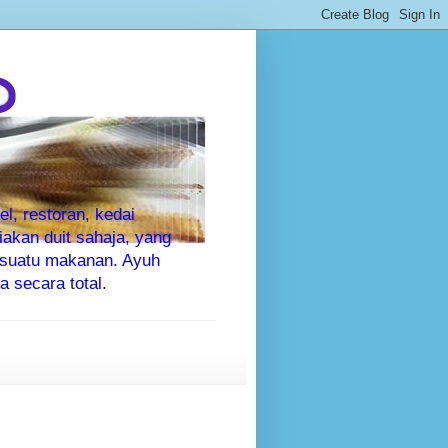
P
l, restoran, kedai
kan duit sahaja, yang
sesuatu makanan. Ayuh
 secara total.