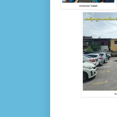
restoran halab
k