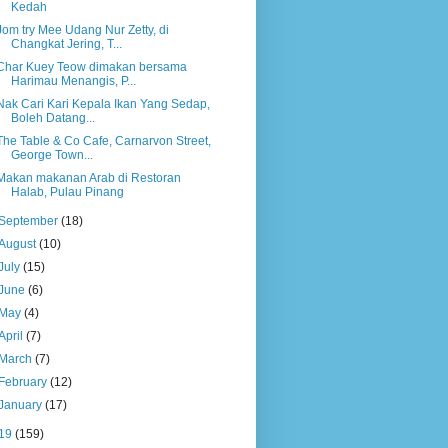
Kedah
Jom try Mee Udang Nur Zetty, di
Changkat Jering, T...
Char Kuey Teow dimakan bersama
Harimau Menangis, P...
Nak Cari Kari Kepala Ikan Yang Sedap,
Boleh Datang...
The Table & Co Cafe, Carnarvon Street,
George Town...
Makan makanan Arab di Restoran
Halab, Pulau Pinang
September
(18)
August
(10)
July
(15)
June
(6)
May
(4)
April
(7)
March
(7)
February
(12)
January
(17)
19
(159)