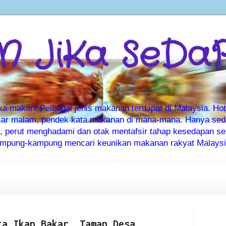
 JiKa SeDa
makan! Pelbagai jenis makanan terdapat di Malaysia. Hote
ar malam, pendek kata makanan di mana-mana. Hanya sedia
ti, perut menghadami dan otak mentafsir tahap kesedapan 
kampung-kampung mencari keunikan makanan rakyat Malaysia
ta Ikan Bakar, Taman Desa