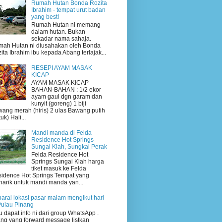
Rumah Hutan Bonda Rozita
Ibrahim - tempat urut badan
yang best!
Rumah Hutan ni memang
dalam hutan. Bukan
sekadar nama sahaja.
ah Hutan ni diusahakan oleh Bonda
ita Ibrahim ibu kepada Abang terlajak...
RESEPI AYAM MASAK
KICAP
AYAM MASAK KICAP
BAHAN-BAHAN : 1/2 ekor
ayam gaul dgn garam dan
kunyit (goreng) 1 biji
ang merah (hiris) 2 ulas Bawang putih
uk) Hali...
Mandi manda di Felda
Residence Hot Springs
Sungai Klah, Sungkai Perak
Felda Residence Hot
Springs Sungai Klah harga
tiket masuk ke Felda
idence Hot Springs Tempat yang
arik untuk mandi manda yan...
arai lokasi pasar malam mengikut hari
Pulau Pinang
 dapat info ni dari group WhatsApp .
ng yang forward message listkan