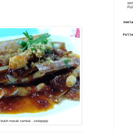
sen
Pul
Juml
Foll
t buluh masak sambal....sedapppp