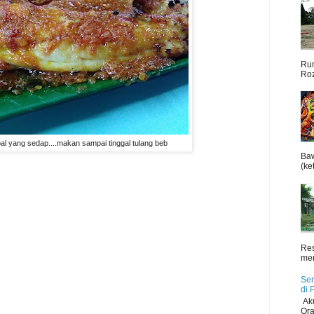
Rum
Roz
al yang sedap....makan sampai tinggal tulang beb
Baw
(ket
Res
men
Sen
di 
Aku
Ora