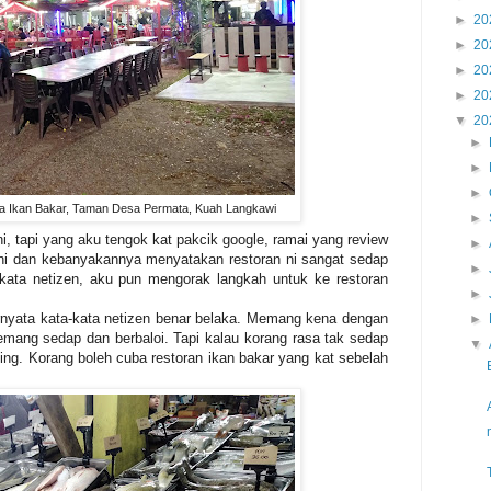
►
20
►
20
►
20
►
20
▼
20
►
►
►
a Ikan Bakar, Taman Desa Permata, Kuah Langkawi
►
ni, tapi yang aku tengok kat pakcik google, ramai yang review
►
ni dan kebanyakannya menyatakan restoran ni sangat sedap
►
kata netizen, aku pun mengorak langkah untuk ke restoran
►
rnyata kata-kata netizen benar belaka. Memang kena dengan
►
mang sedap dan berbaloi. Tapi kalau korang rasa tak sedap
▼
ing. Korang boleh cuba restoran ikan bakar yang kat sebelah