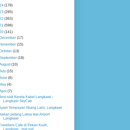
24
(178)
23
(285)
22
(363)
21
(598)
20
(141)
December
(17)
November
(15)
October
(13)
September
(18)
August
(10)
July
(15)
June
(6)
May
(4)
April
(7)
Best naik Kereta Kabel Langkawi -
Langkawi SkyCab
Ayam Tempayan Abang Laris, Langkawi
makan petang Laksa tepi Airport
Langkawi
Travellers Cafe di Pekan Kuah,
Langkawi - mat sall...