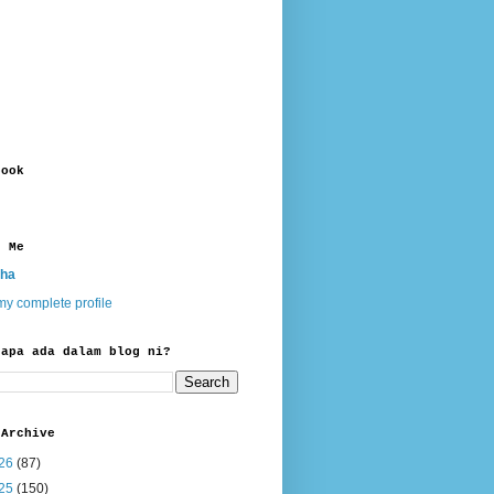
book
t Me
ha
y complete profile
 apa ada dalam blog ni?
 Archive
26
(87)
25
(150)