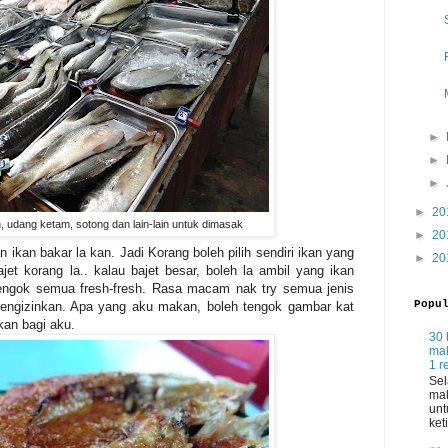
►
►
►
►
20
kan, udang ketam, sotong dan lain-lain untuk dimasak
►
20
 ikan bakar la kan. Jadi Korang boleh pilih sendiri ikan yang
►
20
jet korang la.. kalau bajet besar, boleh la ambil yang ikan
u tengok semua fresh-fresh. Rasa macam nak try semua jenis
Popu
mengizinkan. Apa yang aku makan, boleh tengok gambar kat
an bagi aku.
30 
mak
1 r
Sel
mak
unt
ket