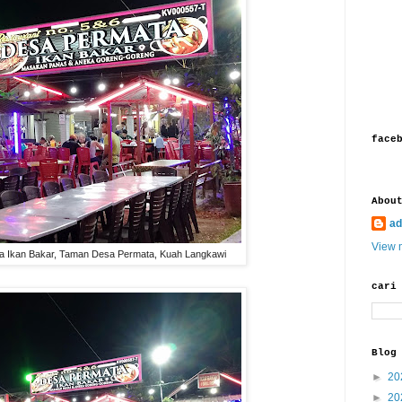
face
Abou
ad
View m
a Ikan Bakar, Taman Desa Permata, Kuah Langkawi
cari
Blog
►
20
►
20