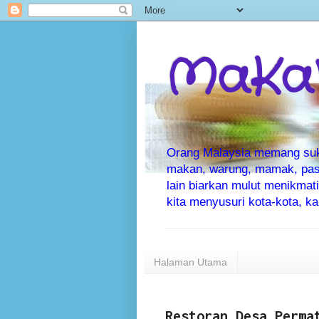
MaKaN
Orang Malaysia memang suka 
makan, warung, mamak, pas
lain biarkan mulut menikma
kita menyusuri kota-kota, 
Halaman Utama
Restoran Desa Perma