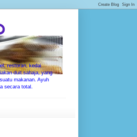
P
l, restoran, kedai
kan duit sahaja, yang
sesuatu makanan. Ayuh
 secara total.