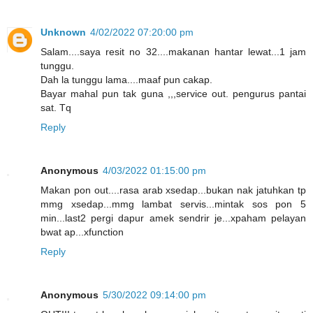
Unknown
4/02/2022 07:20:00 pm
Salam....saya resit no 32....makanan hantar lewat...1 jam
tunggu.
Dah la tunggu lama....maaf pun cakap.
Bayar mahal pun tak guna ,,,service out. pengurus pantai
sat. Tq
Reply
Anonymous
4/03/2022 01:15:00 pm
Makan pon out....rasa arab xsedap...bukan nak jatuhkan tp
mmg xsedap...mmg lambat servis...mintak sos pon 5
min...last2 pergi dapur amek sendrir je...xpaham pelayan
bwat ap...xfunction
Reply
Anonymous
5/30/2022 09:14:00 pm