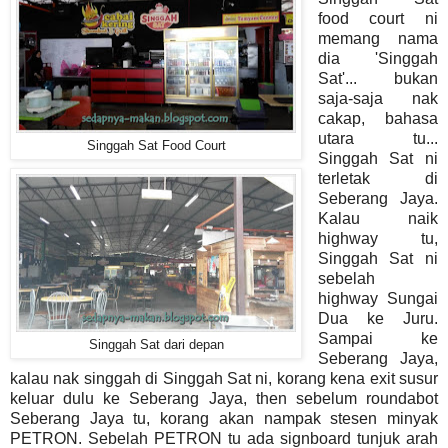
food court ni
memang nama
dia 'Singgah
Sat'... bukan
saja-saja nak
cakap, bahasa
utara tu...
Singgah Sat Food Court
Singgah Sat ni
terletak di
Seberang Jaya.
Kalau naik
highway tu,
Singgah Sat ni
sebelah
highway Sungai
Dua ke Juru.
Sampai ke
Singgah Sat dari depan
Seberang Jaya,
kalau nak singgah di Singgah Sat ni, korang kena exit susur
keluar dulu ke Seberang Jaya, then sebelum roundabot
Seberang Jaya tu, korang akan nampak stesen minyak
PETRON. Sebelah PETRON tu ada signboard tunjuk arah