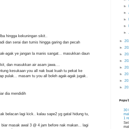
►
►
►
►
►
ba hingga kekuningan sikit..
►
20
di dan serai dan tumis hingga garing dan pecah
►
20
gak-agak ye jangan la manis sangat... masukkan daun
►
20
►
20
kit, dan masukkan air asam jawa....
►
20
tung kesukaan you all nak buat kuah tu pekat ke
►
20
edap pulak... masam tu you all boleh agak-agak jugak..
►
20
►
20
ar dia mendidih
Popu
30 
k belacan lagi kick.. kalau sape2 yg gatal hidung tu,
mak
1 r
Sel
. biar masak awal 3 @ 4 jam before nak makan... lagi
mak