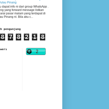
Pulau Pinang
 dapat info ni dari group WhatsApp .
ng yang forward message listkan
arai pasar malam yang terdapat di
au Pinang ni. Bila aku c...
ah pengunjung
8
7
8
2
1
8
owers