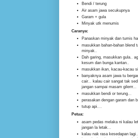
Bendi / terung
Air asam jawa secukupnya
Garam + gula
Minyak utk menumis
Caranya:
Panaskan minyak dan tumis hal
masukkan bahan-bahan blend ta
minyak..
Dah garing, masukkan gula.. a
kesum dan bunga kantan..
masukkan ikan, kacau-kacau si
banyaknya asam jawa tu bergan
cair... kalau cair sangat tak s
jangan sampai masam gilerrr...
masukkan bendi or terung...
perasakan dengan garam dan bi
tutup api....
Petua:
asam pedas melaka ni kalau leta
jangan la letak...
kalau nak rasa kesedapan lagi.