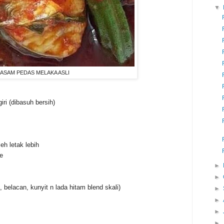
▼
ASAM PEDAS MELAKA ASLI
giri (dibasuh bersih)
leh letak lebih
e
►
►
i, belacan, kunyit n lada hitam blend skali)
►
►
►
►