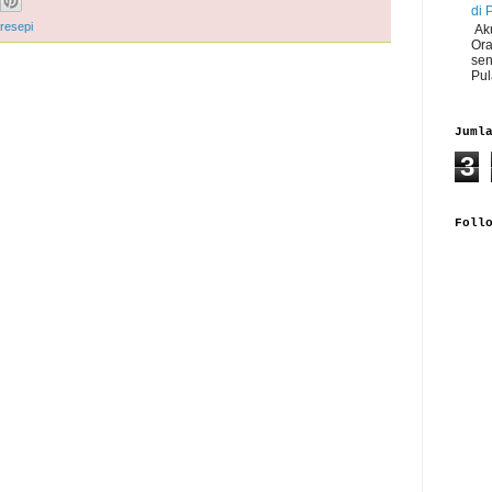
di 
resepi
Aku
Ora
sen
Pul
Juml
3
Foll