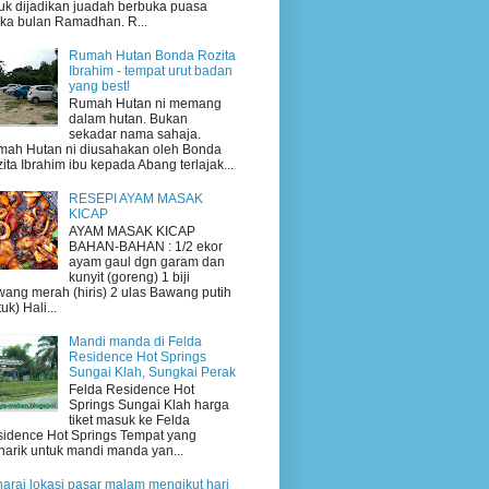
uk dijadikan juadah berbuka puasa
ika bulan Ramadhan. R...
Rumah Hutan Bonda Rozita
Ibrahim - tempat urut badan
yang best!
Rumah Hutan ni memang
dalam hutan. Bukan
sekadar nama sahaja.
ah Hutan ni diusahakan oleh Bonda
ita Ibrahim ibu kepada Abang terlajak...
RESEPI AYAM MASAK
KICAP
AYAM MASAK KICAP
BAHAN-BAHAN : 1/2 ekor
ayam gaul dgn garam dan
kunyit (goreng) 1 biji
ang merah (hiris) 2 ulas Bawang putih
uk) Hali...
Mandi manda di Felda
Residence Hot Springs
Sungai Klah, Sungkai Perak
Felda Residence Hot
Springs Sungai Klah harga
tiket masuk ke Felda
idence Hot Springs Tempat yang
arik untuk mandi manda yan...
arai lokasi pasar malam mengikut hari