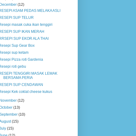
December
(12)
RESEPI ASAM PEDAS MELAKA ASLI
RESEPI SUP TELUR
Resepi masak cuka ikan tenggiri
RESEPI SUP IKAN MERAH
RRSEPI SUP EKOR ALA THAI
Resepi Sup Gear Box
Resepi sup ketam
Resepi Pizza roti Gardenia
Resepi roti gebu
RESEPI TENGGIRI MASAK LEMAK
BERSAMA PERIA
RESEPI SUP CENDAWAN
Resepi Kek coklat cheese kukus
November
(12)
October
(13)
September
(10)
August
(15)
July
(15)
June
(12)