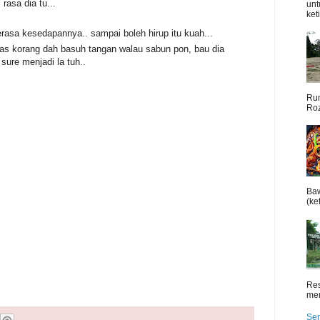
rasa dia tu...
unt
ket
erasa kesedapannya.. sampai boleh hirup itu kuah...
pas korang dah basuh tangan walau sabun pon, bau dia
 sure menjadi la tuh..
Rum
Roz
Baw
(ket
Res
men
Sen