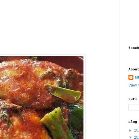
face
Abou
ad
View m
cari
Blog
►
20
▼
20