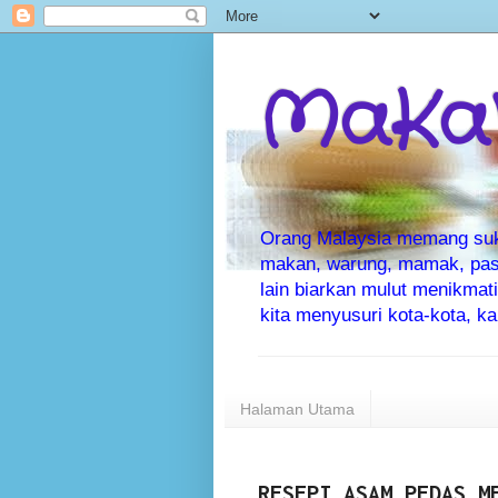
MaKaN
Orang Malaysia memang suka 
makan, warung, mamak, pas
lain biarkan mulut menikma
kita menyusuri kota-kota, 
Halaman Utama
RESEPI ASAM PEDAS M