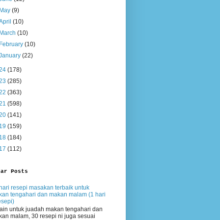
May
(9)
April
(10)
March
(10)
February
(10)
January
(22)
24
(178)
23
(285)
22
(363)
21
(598)
20
(141)
19
(159)
18
(184)
17
(112)
lar Posts
hari resepi masakan terbaik untuk
an tengahari dan makan malam (1 hari
esepi)
ain untuk juadah makan tengahari dan
an malam, 30 resepi ni juga sesuai