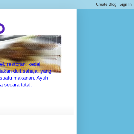
P
l, restoran, kedai
kan duit sahaja, yang
sesuatu makanan. Ayuh
 secara total.