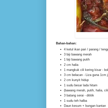
Bahan-bahan:
4 ketul ikan pari / parang / teng
3 biji bawang merah
1 biji bawang putih
2 cm halia
1 mangkuk cili kering kisar - bo
3 cm belacan - Liza guna 1cm j
2 cm kunyit hidup
1 sudu besar lada hitam
(bawang merah, putih, halia, cil
3 batang serai - dititik
1 sudu teh halba
Daun kesum + bungan kantan