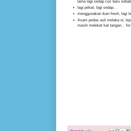
lama lagi sedap coz baru sebati 
lagi pekat, lagi sedap...
menggunakan ikan fresh, lagi t
Asam pedas asli melaka ni, le
masih melekat kat tangan... for
Posted by
adha