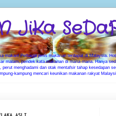
 JiKa SeDa
makan! Pelbagai jenis makanan terdapat di Malaysia. Hote
ar malam, pendek kata makanan di mana-mana. Hanya sedia
ti, perut menghadami dan otak mentafsir tahap kesedapan 
kampung-kampung mencari keunikan makanan rakyat Malaysia
ELAKA ASLI