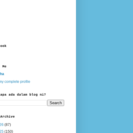
book
t Me
ha
y complete profile
 apa ada dalam blog ni?
 Archive
26
(87)
25
(150)